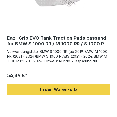
Eazi-Grip EVO Tank Traction Pads passend
für BMW S 1000 RR / M 1000 RR / S 1000 R
Verwendungsliste: BMW S 1000 RR (ab 2019)BMW M 1000
RR (2021 - 2024)BMW S 1000 R ABS (2021 - 2024)BMW M
1000 R (2023 - 2024)Hinweis: Runde Aussparung für
Herstellerlogo im Pad enthalten. Beschreibung: Die Eazi-
Grip EVO Tank Traction Pads wurden gemeinsam mit
54,89 €*
führenden Teams der britischen Superbike-Meisterschaft
entwickelt und bieten dank ihrer genoppten Oberfläche
optimalen Halt. Mit einer Dicke von nur 1 mm fügen sich die
In den Warenkorb
Pads dezent in das Fahrzeugdesign ein und verbessern
gleichzeitig den Fahrkomfort deutlich – insbesondere beim
Anbremsen und Beschleunigen. Durch die hochfeste
Klebeschicht lassen sich die Pads einfach montieren, ohne
den Lack zu beschädigen oder Rückstände zu
hinterlassen. Die Evolution-Serie ist für anspruchsvolle