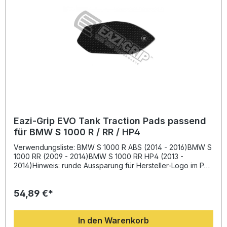
Fahrer konzipiert, die maximale Kontrolle und Präzision
suchen. Verbesserte Fahrzeugkontrolle beim
Beschleunigen und Bremsen Hochwertige, abriebfeste
genoppte Oberfläche Einfache Montage durch starke
Klebeschicht Erhältlich in Schwarz oder Transparent für
optimalen Look Unterstützt ein ermüdungsfreies, sicheres
Fahren Lieferumfang: 1x Satz Eazi-Grip EVO Tank Traction
Pads (links und rechts) Auswahlfarbe: Schwarz oder
Transparent
Eazi-Grip EVO Tank Traction Pads passend
für BMW S 1000 R / RR / HP4
Verwendungsliste: BMW S 1000 R ABS (2014 - 2016)BMW S
1000 RR (2009 - 2014)BMW S 1000 RR HP4 (2013 -
2014)Hinweis: runde Aussparung für Hersteller-Logo im Pad
enthalten. Beschreibung: Die Eazi-Grip EVO Road Tank
Traction Pads wurden in enger Zusammenarbeit mit
54,89 €*
professionellen Rennteams der britischen Superbike-
Meisterschaft entwickelt. Sie bieten optimale Haftung
zwischen Fahrer und Motorrad und verbessern so die
In den Warenkorb
Kontrolle beim Anbremsen, Beschleunigen sowie in Kurven.