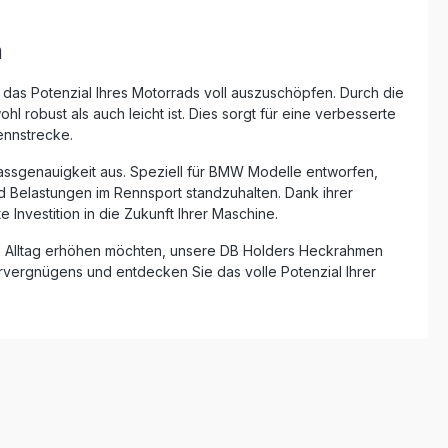
rrosion
tliche
n
 perfekt
0 RR
und
 das Potenzial Ihres Motorrads voll auszuschöpfen. Durch die
e
 robust als auch leicht ist. Dies sorgt für eine verbesserte
ennstrecke.
t er die
Motorrad
assgenauigkeit aus. Speziell für BMW Modelle entworfen,
strecke
Belastungen im Rennsport standzuhalten. Dank ihrer
nvestieren
Investition in die Zukunft Ihrer Maschine.
nce, die
im Alltag erhöhen möchten, unsere DB Holders Heckrahmen
inium
ienmäßige
ahrvergnügens und entdecken Sie das volle Potenzial Ihrer
lebigen
18
lung und
en,