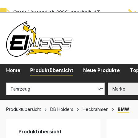
springen
Zur Hauptnavigation springen
Gratis Versand ab 299€ innerhalb AT
Home
Produktübersicht
Neue Produkte
Top
Produktübersicht
DB Holders
Heckrahmen
BMW
Produktübersicht