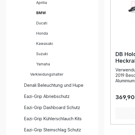
Aprilia
BMW
Ducati
Honda
Kawasaki
DB Hol
Suzuki
Heckra
Yamaha
BMW S 
Verwendu
Verkleidungshalter
2019 Besc
Aluminiu
Denali Beleuchtung und Hupe
BMW S 100
Wahl für 
Eazi-Grip Abriebschutz
369,90
reduzieren
gewinnen 
Eazi-Grip Dashboard Schutz
hochwerti
Aluminium
Eazi-Grip Kühlerschlauch Kits
Heckrahm
Kombinati
geringem 
Eazi-Grip Steinschlag Schutz
widersta