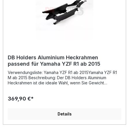
geeignet Lieferumfang: 1x DB Holders Aluminium
Heckrahmen schwarz pulverbeschichtet
DB Holders Aluminium Heckrahmen
passend für Yamaha YZF R1 ab 2015
Verwendungsliste: Yamaha YZF R1 ab 2015Yamaha YZF R1
M ab 2015 Beschreibung: Der DB Holders Aluminium
Heckrahmen ist die ideale Wahl, wenn Sie Gewicht
reduzieren und gleichzeitig die Stabilität Ihres Motorrads
verbessern möchten. Gefertigt aus einer besonders
369,90 €*
leichten und stabilen Luftfahrt-Aluminiumlegierung, bietet
dieser Heckrahmen eine hervorragende Kombination aus
Festigkeit und Gewichtseinsparung. Die Oberfläche ist
schwarz pulverbeschichtet, was sie widerstandsfähig
Details
gegen Witterungseinflüsse und Kratzer macht.Der
Heckrahmen wurde speziell passend für Yamaha YZF R1 ab