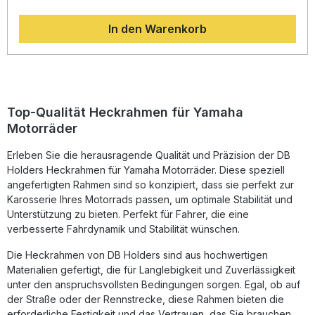
maximale Stabilität bei minimalem Gewicht. Die schwarze
Pulverbeschichtung schützt dauerhaft vor Korrosion und
In den Warenkorb
verleiht dem Heckbereich Ihres Motorrads eine sportlich-
edle Optik. Dieser Heckrahmen ist ideal für alle, die ihr Bike
optimieren und dabei Gewicht einsparen möchten – perfekt
für den Einsatz auf der Straße oder der Rennstrecke.
Hergestellt aus hochwertigem Luftfahrt-Aluminium für
höchste Stabilität Deutlich leichter als der originale
Heckrahmen Schwarz pulverbeschichtet für optimalen
Top-Qualität Heckrahmen für Yamaha
Korrosionsschutz und edles Finish Passgenaue
Motorräder
Konstruktion passend für Yamaha YZF R6 ab 2017 Ideal für
Performance-orientierte Fahrer und Rennstrecken-Einsatz
Erleben Sie die herausragende Qualität und Präzision der DB
Lieferumfang: 1x DB Holders Aluminium Heckrahmen in
schwarz pulverbeschichtet
Holders Heckrahmen für Yamaha Motorräder. Diese speziell
angefertigten Rahmen sind so konzipiert, dass sie perfekt zur
Karosserie Ihres Motorrads passen, um optimale Stabilität und
Unterstützung zu bieten. Perfekt für Fahrer, die eine
verbesserte Fahrdynamik und Stabilität wünschen.
Die Heckrahmen von DB Holders sind aus hochwertigen
Materialien gefertigt, die für Langlebigkeit und Zuverlässigkeit
unter den anspruchsvollsten Bedingungen sorgen. Egal, ob auf
der Straße oder der Rennstrecke, diese Rahmen bieten die
erforderliche Festigkeit und das Vertrauen, das Sie brauchen.