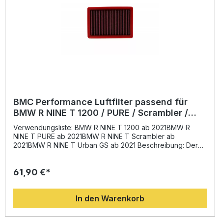
Lebensdauer. Erhöhter Luftdurchsatz und geringerer
Druckverlust für bessere Motorleistung Auswaschbares
und wiederverwendbares Baumwollfilterelement Stabiler
Gummirahmen verhindert Brüche und Verformungen
Epoxidbeschichtetes Aluminiumnetz schützt vor Korrosion
und Benzindämpfen Bewährte Rennsporttechnologie für
den Straßeneinsatz Lieferumfang: 1x BMC Performance
Luftfilter Montagehinweise
BMC Performance Luftfilter passend für
BMW R NINE T 1200 / PURE / Scrambler /
Urban GS ab 2021
Verwendungsliste: BMW R NINE T 1200 ab 2021BMW R
NINE T PURE ab 2021BMW R NINE T Scrambler ab
2021BMW R NINE T Urban GS ab 2021 Beschreibung: Der
BMC Performance Luftfilter bietet eine erstklassige Lösung
zur Leistungsoptimierung Ihres Motorrads. Dank modernster
61,90 €*
Technologien und Materialien, die direkt aus dem
Rennsport stammen, erhalten Sie einen Luftfilter, der für
maximale Effizienz und Haltbarkeit ausgelegt ist. Das
In den Warenkorb
spezielle Baumwollgewebe sorgt für einen optimalen
Luftdurchsatz bei gleichzeitig hervorragender
Filterwirkung. Der Gummirahmen wird aus einem Stück