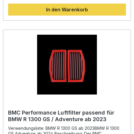
Luftdurchsatzes gegenüber herkömmlichen Filtersystemen,
In den Warenkorb
ohne dabei die Filterleistung zu beeinträchtigen. Er wurde
speziell für Fahrer entwickelt, die Wert auf maximale
Performance legen und ihre Maschine zusätzlich
modifizieren, um eine höhere Motorleistung zu
erzielen.Durch die besondere Filterstruktur sorgt der Race
Luftfilter für eine optimale Luftzufuhr zum Motor und
unterstützt so verbesserte Beschleunigungswerte und
saubere Gasannahme. Charakteristisch ist der gelbe
Streifen, der den Race Filter von der Standardversion
unterscheidet.BMC Racing Technologien stammen direkt
aus der Weltmeisterschaft: Der Filter wird erfolgreich in der
Langstrecken-WM, der Superbike-WM und der MotoGP
eingesetzt und bewährt sich unter extremen Bedingungen
bei professionellen Teams. Erhöhter Luftdurchlass für
maximale Motorleistung Optimale Filterwirkung trotz
gesteigerter Luftzufuhr Robuste und langlebige Bauweise
Ideal für modifizierte Motorräder und Rennstreckeneinsatz
BMC Race Technologie aus professionellem Motorsport
Lieferumfang: 1x BMC Performance Race Luftfilter
BMC Performance Luftfilter passend für
BMW R 1300 GS / Adventure ab 2023
Verwendungsliste: BMW R 1300 GS ab 2023BMW R 1300
GS Adventure ab 2024 Beschreibung: Der BMC