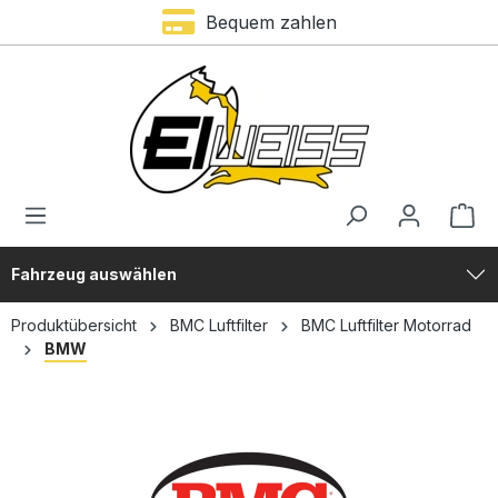
Trustami Bewertung – 4,9 von 5 Sternen
Bequem zahlen
alt springen
Fahrzeug auswählen
Produktübersicht
BMC Luftfilter
BMC Luftfilter Motorrad
BMW