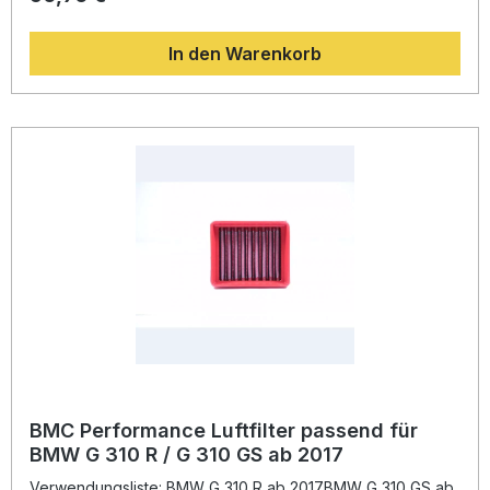
Luftdurchlässigkeit bei gleichzeitig hervorragender
Filterwirkung bietet. Der Filterrahmen aus einem Stück
In den Warenkorb
Gummi verhindert Brüche, während das mehrlagige
Baumwollgewebe – getränkt in ein spezielles Leichtöl –
Schmutzpartikel effektiv zurückhält und dennoch einen
hohen Luftdurchsatz ermöglicht. Das integrierte
Aluminiumnetz ist epoxidbehandelt und gewährleistet
Beständigkeit gegen Oxidation und Benzindämpfe.
Dadurch wird der Luftstrom optimiert, was zu besserer
Motorleistung und Ansprechverhalten führt. Ein weiterer
Vorteil: Der Filter ist auswaschbar und wiederverwendbar,
was nicht nur wirtschaftlich, sondern auch nachhaltig ist.
Leistungssteigerung durch optimierten Luftdurchsatz
Auswaschbar und wiederverwendbar für lange
Lebensdauer Robuster Gummirahmen für maximale
Haltbarkeit Hochwertige Materialien mit
Epoxidbeschichtung gegen Oxidation Erprobt im
internationalen Motorsport wie Langstrecken-WM und
MotoGP Lieferumfang: 1x BMC Performance Luftfilter
Einbau- und Pflegehinweise
BMC Performance Luftfilter passend für
BMW G 310 R / G 310 GS ab 2017
Verwendungsliste: BMW G 310 R ab 2017BMW G 310 GS ab