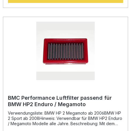
des speziellen Baumwollgewebes mit gering klebrigem Öl
sorgt der Filter für optimalen Luftdurchsatz bei minimalem
Druckverlust. Das stabile Aluminiumnetz ist
epoxidbeschichtet und schützt zuverlässig vor
Benzindämpfen sowie Korrosion. Der Filterrahmen wird aus
einem Stück gefertigt, um mögliche Brüche zu vermeiden.
Zudem ist der Filter vollständig auswaschbar und
wiederverwendbar – eine nachhaltige und kosteneffiziente
Wahl für anspruchsvolle Fahrerinnen und Fahrer. Höherer
Luftdurchsatz und verbesserte Motorleistung
Wiederverwendbar und leicht zu reinigen Stabiler
Gummirahmen verhindert Brüche Epoxidbeschichtetes
Aluminiumnetz schützt vor Oxidation Rennsporttechnologie
für den Serieneinsatz Lieferumfang: 1x BMC Performance
Luftfilter passend für BMW R 1200 / 1250 GS / Adventure
Montageanleitung (falls erforderlich)
BMC Performance Luftfilter passend für
BMW HP2 Enduro / Megamoto
Verwendungsliste: BMW HP 2 Megamoto ab 2006BMW HP
2 Sport ab 2008Hinweis: Verwendbar für BMW HP2 Enduro
/ Megamoto Modelle alle Jahre. Beschreibung: Mit dem
BMC Performance Luftfilter erhalten Sie einen