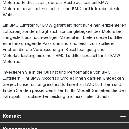
Motorrad-Enthusiasten, der das Beste aus seinem BMW
professionellen Rennsport eingesetzt, unter anderem in
Motorrad herausholen möchte, sind
BMC Luftfilter
die ideale
der Superbike-Weltmeisterschaft und MotoGP. Erhöhter
Wahl.
Luftdurchsatz für optimierte Motorleistung Waschbar und
wiederverwendbar – langlebig und nachhaltig Gefertigt aus
hochwertigem Baumwollgewebe mit Aluminiumgeflecht
Ein BMC Luftfilter für BMW garantiert nicht nur einen effizienteren
Beständig gegen Benzindämpfe und Oxidation Bewährte
Luftstrom, sondern trägt auch zur Langlebigkeit des Motors bei.
Rennsport-Technologie für den Straßeneinsatz
Hergestellt aus hochwertigen Materialien, bieten diese Luftfilter
Lieferumfang: 1x BMC Performance / Race Luftfilter
eine hervorragende Passform und sind leicht zu installieren.
Einbauhinweise
Erleben Sie die Verbesserung in Beschleunigung und
Motorlaufleistung mit einem BMC Luftfilter speziell für Ihr BMW
Motorrad.
Investieren Sie in die Qualität und Performance von BMC
Luftfiltern – Ihr BMW Motorrad wird es Ihnen danken. Entdecken
Sie jetzt unser umfangreiches Sortiment an BMC Luftfiltern und
finden Sie den passenden Filter für Ihr Modell. Genießen Sie den
Fahrspaß mit optimierter Leistung und maximalem Schutz.
Kontakt