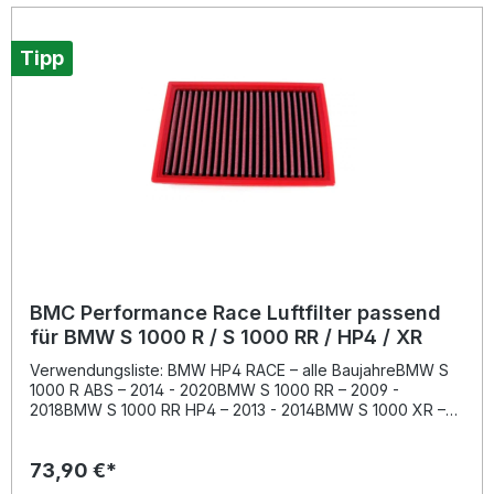
Tipp
BMC Performance Race Luftfilter passend
für BMW S 1000 R / S 1000 RR / HP4 / XR
Verwendungsliste: BMW HP4 RACE – alle BaujahreBMW S
1000 R ABS – 2014 - 2020BMW S 1000 RR – 2009 -
2018BMW S 1000 RR HP4 – 2013 - 2014BMW S 1000 XR –
2015 - 2019Hinweis: Verwendbar für BMW S 1000 R / HP4
Modelle alle Jahre / S 1000 RR ab 2009-2018 und S 1000
73,90 €*
XR ab 2015-2019. Beschreibung: Der BMC Performance
Race Luftfilter bietet eine deutliche Steigerung des