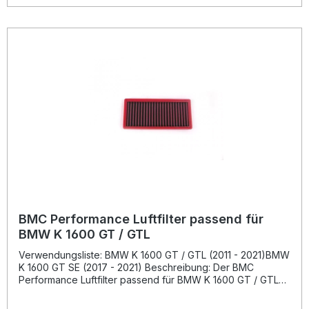
Aluminiumnetz geschützt, das Resistenz gegen
Kraftstoffdämpfe und Oxidation bietet. Der Luftfilter lässt
sich einfach reinigen und wiederverwenden, wodurch er
eine nachhaltige und kosteneffiziente Alternative zu
Einwegfiltern darstellt. Durch seinen erhöhten Luftdurchsatz
und den minimalen Druckverlust wird die Motorleistung
spürbar verbessert – ideal für anspruchsvolle Fahrer, die
Performance und Langlebigkeit suchen. Erhöhter
Luftdurchsatz für bessere Motorleistung Waschbar und
wiederverwendbar für nachhaltige Nutzung
Epoxidbeschichtetes Aluminiumnetz für hohe
Widerstandsfähigkeit Einfacher Einbau ohne Anpassungen
Bewährte Motorsport-Technologie für den Straßenbetrieb
Lieferumfang: 1x BMC Performance Luftfilter
Montagehinweis
BMC Performance Luftfilter passend für
BMW K 1600 GT / GTL
Verwendungsliste: BMW K 1600 GT / GTL (2011 - 2021)BMW
K 1600 GT SE (2017 - 2021) Beschreibung: Der BMC
Performance Luftfilter passend für BMW K 1600 GT / GTL
überzeugt durch seine hohe Materialqualität und
Rennstrecken-erprobte Technologie. BMC nutzt