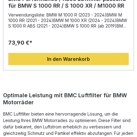
für BMW S 1000 RR / S 1000 XR / M1000 RR
Verwendungsliste: BMW M 1000 R (2023 - 2024)BMW M
1000 RR (2021 - 2024)BMW M 1000 XR (2024 - 2024)BMW
S 1000 R ABS (2021 - 2024)BMW S 1000 RR (ab 2019)BMW
S 1000 XR (ab 2020) Beschreibung: Der BMC Performance
/ Race Luftfilter bietet eine herausragende Kombination aus
73,90 €*
maximalem Luftdurchsatz und effektiver Filterleistung,
passend für anspruchsvolle Fahrerinnen und Fahrer, die
eine spürbare Leistungssteigerung ihres Motorrads
In den Warenkorb
erzielen möchten. Er wird aus hochwertigsten Materialien
gefertigt – ein stabiler Gummirahmen verhindert Brüche und
sorgt für eine perfekte Passform. Das Filterelement besteht
aus einem mehrfach beschichteten Baumwollgewebe, das
mit einem speziellen Öl getränkt ist und von einem robusten
Aluminiumnetz mit Epoxidbeschichtung umschlossen wird.
Diese Bauweise erhöht die Beständigkeit gegenüber
Optimale Leistung mit BMC Luftfilter für BMW
Benzindämpfen und Oxidation und verlängert die
Motorräder
Lebensdauer erheblich. Durch den erhöhten Luftdurchsatz
im Vergleich zu herkömmlichen Papierfiltern wird der
BMC Luftfilter bieten eine hervorragende Lösung, um die
Druckverlust minimiert, was zu einer verbesserten
Motorleistung führt. Gleichzeitig bleibt der Filter waschbar
Leistung Ihres BMW Motorrades zu optimieren. Diese Filter sind
und wiederverwendbar – eine nachhaltige Lösung für
dafür bekannt, den Luftstrom erheblich zu verbessern und
Performance-orientierte Fahrerinnen und Fahrer. Der BMC
gleichzeitig Schmutz und Partikel effektiv abzufangen. Für jeden
Motorsport-Luftfilter wird auch erfolgreich im