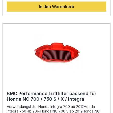
Langlebigkeit. Der Filter besteht aus einem einzigen,
In den Warenkorb
robusten Gummirahmen, der vor Bruchstellen schützt. Das
filtrierende Element bildet ein spezielles, mit niedrig
viskosem Öl behandeltes Baumwollgewebe. Dieses wird
mit einem Epoxid-beschichteten Aluminiumnetz
umschlossen, das resistent gegen Benzindämpfe und
Korrosion ist. Die Baumwolle ist auswaschbar und
wiederverwendbar, wodurch sich der Filter durch eine
lange Lebensdauer und eine nachhaltige Nutzung
auszeichnet. Dank eines höheren Luftdurchsatzes im
Vergleich zu herkömmlichen Papierfiltern sowie eines
minimalen Druckverlusts verbessert sich die Effizienz des
Motors deutlich. Erhöhte Motorleistung durch verbesserten
Luftdurchsatz Auswaschbar und mehrfach
wiederverwendbar Stabiles und langlebiges Filterdesign
aus Gummirahmen Rennsporterprobte Technologie für den
Straßeneinsatz Korrosions- und benzinresistentes
Aluminiumnetz Lieferumfang: 1x BMC Performance Luftfilter
passend für Honda CB 125 R / CB 300 R ab 2018
Montagehinweise
BMC Performance Luftfilter passend für
Honda NC 700 / 750 S / X / Integra
Verwendungsliste: Honda Integra 700 ab 2012Honda
Integra 750 ab 2014Honda NC 700 S ab 2012Honda NC