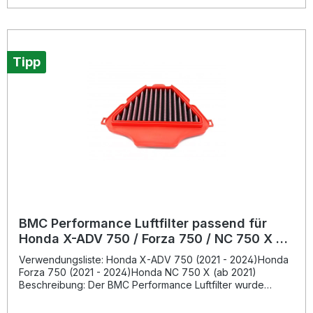
Öl mit geringer Klebrigkeit bindet zuverlässig
Schmutzpartikel, während der Luftdurchsatz im Vergleich
zu herkömmlichen Papierfiltern deutlich erhöht wird.
Dadurch profitieren Sie von einer optimalen Verbrennung,
besserem Ansprechverhalten und einer längeren
Tipp
Lebensdauer des Motors. Zusätzlich ist der Filter waschbar
und somit wiederverwendbar, was ihn besonders
nachhaltig macht. Erhöhter Luftdurchsatz für mehr
Motorleistung Wiederverwendbar dank waschbarem
Baumwollgewebe Robuste Konstruktion mit bruchfestem
Gummirahmen Epoxidbeschichtetes Aluminiumnetz für hohe
Beständigkeit Rennsporterprobte Technologie für den
Straßenbetrieb Lieferumfang: 1 x BMC Performance
Luftfilter passend für Honda ADV 350 / NSS FORZA 250 -
350 / SH 350
BMC Performance Luftfilter passend für
Honda X-ADV 750 / Forza 750 / NC 750 X ab
2021
Verwendungsliste: Honda X-ADV 750 (2021 - 2024)Honda
Forza 750 (2021 - 2024)Honda NC 750 X (ab 2021)
Beschreibung: Der BMC Performance Luftfilter wurde
entwickelt, um Spitzenleistung und maximale Langlebigkeit
zu vereinen. Dank der Erfahrung aus dem Rennsport