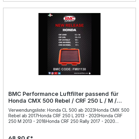
BMC Performance Luftfilter passend für
Honda CMX 500 Rebel / CRF 250 L / M /
Rally / CL 500
Verwendungsliste: Honda CL 500 ab 2023Honda CMX 500
Rebel ab 2017Honda CRF 250 L 2013 - 2020Honda CRF
250 M 2013 - 2018Honda CRF 250 Rally 2017 - 2020
Beschreibung: Der BMC Performance Luftfilter bietet
erstklassige Filterleistung und eine deutliche Steigerung
68,90 €*
des Luftdurchsatzes – ideal für alle, die das Maximum aus