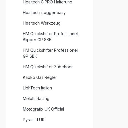
abriebfeste 
Healtech GIPRO Halterung
Montage 
Wieder e
Healtech iLogger easy
Lieferumfang: 1 Set Eaz
Tank Trac
Healtech Werkzeug
vorgeschnitten) 
HM Quickshifter Professionell
Blipper GP SBK
HM Quickshifter Professionell
GP SBK
HM Quickshifter Zubehoer
Kaoko Gas Regler
LighTech Italien
Melotti Racing
Motografix UK Official
Pyramid UK