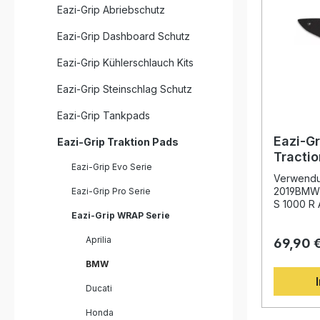
Eazi-Grip Abriebschutz
Eazi-Grip Dashboard Schutz
Eazi-Grip Kühlerschlauch Kits
Eazi-Grip Steinschlag Schutz
Eazi-Grip Tankpads
Eazi-G
Eazi-Grip Traktion Pads
Tracti
Eazi-Grip Evo Serie
BMW S 
Verwendu
S 1000
2019BMW
Eazi-Grip Pro Serie
S 1000 R
Eazi-Grip WRAP Serie
R 2023 - 
Aussparun
Aprilia
69,90 
enthalten
WRAP Tank
BMW
weiterent
bewährte
Ducati
Entwickelt
führenden
Honda
Superbike