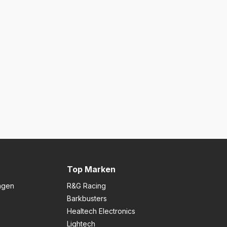
Top Marken
ngen
R&G Racing
Barkbusters
Healtech Electronics
Lightech