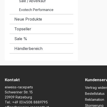
Sale / Abverkauf
Evotech Performance
Neue Produkte
Topseller
Sale %
Händlerbereich
Kontakt
Kundenser
eiweiss-raceparts
Vertrag wider
Schweriner Str. 15
Bestellstatus
23909 Ratzeburg
Reklamation
Tel.:
+49 (0)4508 8889795
Stornierung