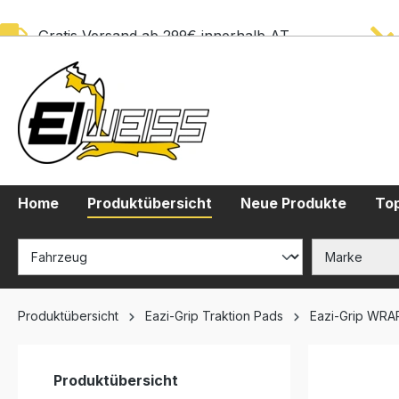
springen
Zur Hauptnavigation springen
Gratis Versand ab 299€ innerhalb AT
Home
Produktübersicht
Neue Produkte
Top
Produktübersicht
Eazi-Grip Traktion Pads
Eazi-Grip WRA
Produktübersicht