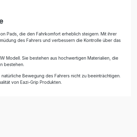
n
 des
s Resultat:
e
Sicherheit
chfesten
 Traction
on Pads, die den Fahrkomfort erheblich steigern. Mit ihrer
ne dass
 Ermüdung des Fahrers und verbessern die Kontrolle über das
ision des
kte
BMW Modell. Sie bestehen aus hochwertigen Materialien, die
mt auf das
en bestehen.
e
tiert eine
 natürliche Bewegung des Fahrers nicht zu beeinträchtigen.
ile
alität von Eazi-Grip Produkten.
ungen. So
elle
abilität
strecke.
ät beim
gen
durch
r