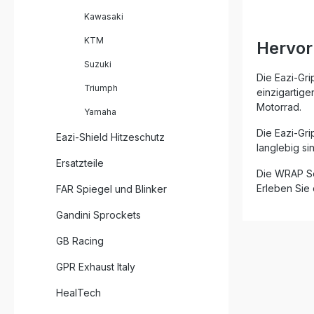
diese Pad
Kawasaki
und optim
spezielle
KTM
Hervor
ermöglich
beim Anb
Suzuki
in Kurven
Die Eazi-Gri
Körperbe
Triumph
einzigartige
und Ihre 
Motorrad.
Yamaha
werden.Da
weniger 
Die Eazi-Gri
Eazi-Shield Hitzeschutz
souveräne
langlebig s
Straße un
Ersatzteile
hochfeste
Die WRAP Ser
die Pads 
Erleben Sie 
FAR Spiegel und Blinker
Lack Ihre
Jedes Set
jeweilige
Gandini Sprockets
vorgeschn
perfekte 
GB Racing
in zwei A
und PRO schwa
GPR Exhaust Italy
verbesser
Bremsen Reduziert Ermüdung und
HealTech
erhöht Fahrkomf