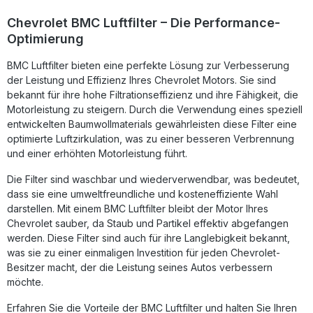
Technologie stammt aus der Formel-1-Entwicklung und
steht für maximale Qualität, Langlebigkeit und
Chevrolet BMC Luftfilter – Die Performance-
Performance.Für die Herstellung werden nur hochwertige
Optimierung
Materialien wie legiertes Metallgewebe mit
Epoxidbeschichtung verwendet. Das speziell geölte
BMC Luftfilter bieten eine perfekte Lösung zur Verbesserung
Baumwollgewebe sorgt für hervorragende Filterleistung
bei gleichzeitig optimaler Luftdurchlässigkeit. Diese
der Leistung und Effizienz Ihres Chevrolet Motors. Sie sind
Konstruktion gewährleistet nicht nur mehr Power, sondern
bekannt für ihre hohe Filtrationseffizienz und ihre Fähigkeit, die
auch eine längere Lebensdauer im Vergleich zu
Motorleistung zu steigern. Durch die Verwendung eines speziell
herkömmlichen Filtern. Erhöhter Luftdurchsatz für
entwickelten Baumwollmaterials gewährleisten diese Filter eine
verbesserte Motorleistung Full-Moulding-Technologie aus
optimierte Luftzirkulation, was zu einer besseren Verbrennung
der Formel-1 entwickelt Hochwertige Materialien für
und einer erhöhten Motorleistung führt.
maximale Haltbarkeit Wiederverwendbar und einfach zu
reinigen Perfekter Sitz und einfache Montage
Lieferumfang: 1x BMC Performance Luftfilter FB996/08
Die Filter sind waschbar und wiederverwendbar, was bedeutet,
Montagehinweise
dass sie eine umweltfreundliche und kosteneffiziente Wahl
darstellen. Mit einem BMC Luftfilter bleibt der Motor Ihres
Chevrolet sauber, da Staub und Partikel effektiv abgefangen
werden. Diese Filter sind auch für ihre Langlebigkeit bekannt,
was sie zu einer einmaligen Investition für jeden Chevrolet-
Besitzer macht, der die Leistung seines Autos verbessern
möchte.
Erfahren Sie die Vorteile der BMC Luftfilter und halten Sie Ihren