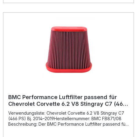
innovative Full Moulding-Technologie sorgt für ein
robustes, nahtloses Filtergehäuse ohne Schweißnähte.
Dadurch wird eine lange Lebensdauer ohne
Materialermüdung gewährleistet. Zudem schützt die
Epoxidbeschichtung des Legierungsgewebes vor
Oxidation und Benzindämpfen. Das spezielle
Baumwollgewebe ist mit einem dünnflüssigen Öl getränkt –
so kombiniert der Filter hohe Luftdurchlässigkeit mit
zuverlässiger Filtration. Optimierter Luftdurchsatz für
höhere Motorleistung Strömungsoptimiertes Design mit Full
Moulding Technologie Filtermaterial aus mehrfach
gewaschenem Baumwollgewebe Wiederverwendbar und
leicht zu reinigen Langlebige Konstruktion mit
korrosionsbeständigem Gewebe Lieferumfang: 1x BMC
Performance Luftfilter FB871/08 Montageanleitung
BMC Performance Luftfilter passend für
Chevrolet Corvette 6.2 V8 Stingray C7 (466
PS) Bj. 2014–2019
Verwendungsliste: Chevrolet Corvette 6.2 V8 Stingray C7
(466 PS) Bj. 2014–2019Herstellernummer: BMC FB871/08
Beschreibung: Der BMC Performance Luftfilter passend für
Chevrolet Corvette 6.2 V8 Stingray C7 wurde entwickelt,
um den Luftdurchsatz zu maximieren und somit die