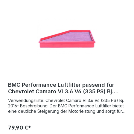
BMC Performance Luftfilter passend für
Chevrolet Camaro VI 3.6 V6 (335 PS) Bj.
2016- FB01015/20
Verwendungsliste: Chevrolet Camaro VI 3.6 V6 (335 PS) Bj.
2016- Beschreibung: Der BMC Performance Luftfilter bietet
eine deutliche Steigerung der Motorleistung und sorgt für
einen verbesserten Luftdurchsatz gegenüber
herkömmlichen Papierfiltern. Dank der präzisen Fertigung
79,90 €*
und der Verwendung hochwertiger Materialien ist dieser
Luftfilter besonders langlebig und effizient. Durch den