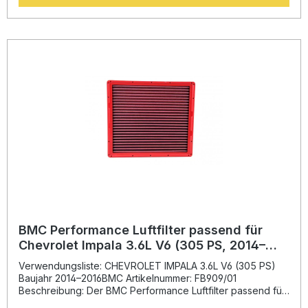
erzielt, der die Leistungsentfaltung des Motors unterstützt
und gleichzeitig eine lange Lebensdauer garantiert. Das
innovative „Full Moulding“-Produktionssystem erlaubt die
Herstellung stabiler Filtergehäuse ohne Schweißnähte und
minimiert dadurch das Risiko von Brüchen. Der Filter
besteht aus einer hochwertigen Baumwollgage, die mit
einem dünnflüssigen Spezialöl getränkt ist, um eine
optimale Luftdurchlässigkeit zu sichern. Das
Legierungsgewebe mit Epoxidbeschichtung schützt
zusätzlich zuverlässig vor Oxidation und Benzindämpfen.
Diese Kombination macht den BMC Performance Luftfilter
zu einer langlebigen und effizienten Alternative gegenüber
herkömmlichen Papierfiltern. Höherer Luftdurchsatz für
optimierte Motorleistung Formel‑1‑Technologie für
maximale Effizienz Langlebiges Baumwolldesign mit
Epoxidbeschichtung Einteilige Konstruktion ohne
Schweißnähte Einfache Reinigung und
Wiederverwendbarkeit Lieferumfang: 1x BMC Performance
Luftfilter FB825/20 Montagehinweise
BMC Performance Luftfilter passend für
Chevrolet Impala 3.6L V6 (305 PS, 2014–
2016)
Verwendungsliste: CHEVROLET IMPALA 3.6L V6 (305 PS)
Baujahr 2014–2016BMC Artikelnummer: FB909/01
Beschreibung: Der BMC Performance Luftfilter passend für
Chevrolet Impala 3.6L V6 (2014–2016) bietet eine deutliche