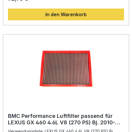
Papierfiltern gewährleistet der mehrlagige Baumwollfilter
von BMC eine verbesserte Luftzufuhr bei gleichzeitig
In den Warenkorb
zuverlässiger Filtration. Dies sorgt für eine optimale
Ausnutzung der Motorleistung und ein direkteres
Ansprechverhalten.Mit der innovativen Full Moulding
Technologie werden die BMC-Luftfilter aus einem Stück
gefertigt, wodurch keine Schweißnähte in den Ecken
entstehen – das minimiert das Risiko von Rissen und erhöht
die Langlebigkeit. Die Kombination aus weichem
Gummiformteil, Epoxid-beschichtetem Legierungsgewebe
und ölgetränktem Baumwollmaterial sorgt für höchste
Beständigkeit gegen Benzindämpfe und Luftfeuchtigkeit.
Diese erstklassige Bauweise entstammt direkt der Formel-1-
Technologie und bietet maximale Leistung unter allen
Bedingungen. Maximierter Luftstrom für verbesserte
Motorleistung Hochwertige Materialien mit Schutz vor
Feuchtigkeit und Benzindämpfen Langlebige Konstruktion
dank Full Moulding Verfahren Wiederverwendbar und
leicht zu reinigen Technologie basierend auf BMC Formel-1
Entwicklung Lieferumfang: 1x BMC Performance Luftfilter
FB863/20 Montagehinweise
BMC Performance Luftfilter passend für
LEXUS GX 460 4.6L V8 (270 PS) Bj. 2010-
2014
Verwendungsliste: LEXUS GX 460 4.6L V8 (270 PS) Bj.