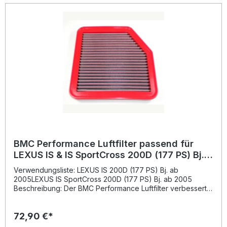
BMC Performance Luftfilter passend für
LEXUS IS & IS SportCross 200D (177 PS) Bj.
ab 2005 BMC: FB792/20
Verwendungsliste: LEXUS IS 200D (177 PS) Bj. ab
2005LEXUS IS SportCross 200D (177 PS) Bj. ab 2005
Beschreibung: Der BMC Performance Luftfilter verbessert
die Luftzufuhr des Motors und sorgt so für eine gesteigerte
Leistung und optimierte Verbrennung. Er ersetzt den
72,90 €*
herkömmlichen Papierfilter durch ein innovatives
Baumwollfiltersystem, das speziell für maximale