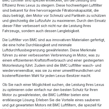
BMC Luftfilter sind speziell entwickelt, um die Leistung und
Feuchtigkeit ist.Das Filtermaterial besteht aus mehrlagiger,
mit Spezialöl getränkter Baumwolle, die eine optimale
Effizienz Ihres Lexus zu steigern. Diese hochwertigen Luftfilter
Balance zwischen Schutz und Luftdurchsatz bietet. So
sind bekannt für ihre hervorragende Filtrationskapazität, die
nutzen Sie die volle Leistung Ihres 4.8 V10-Motors bei
dazu beiträgt, den Motor vor Schmutz und Partikeln zu schützen
gleichzeitig zuverlässiger Filtration – ideal für sportlich
und gleichzeitig die Luftzufuhr zu maximieren. Durch den Einsatz
ambitionierte Fahrer, die höchste Ansprüche an
dieser Filter verbessert sich nicht nur die Leistung Ihres
Performance und Qualität stellen. F1-erprobte Full-
Fahrzeugs, sondern auch dessen Langlebigkeit.
Moulding-Technologie für maximale Haltbarkeit Signifikant
höherer Luftdurchsatz als bei Papierfiltern Robust gegen
Benzindämpfe und Feuchtigkeit Optimiertes
Die Luftfilter von BMC sind aus innovativen Materialien gefertigt,
Ansprechverhalten und Leistungsentfaltung
die eine hohe Durchlässigkeit und minimale
Wartungsfreundlich: auswaschbar und wiederverwendbar
Luftdurchflussbegrenzung gewährleisten. Diese Merkmale
Lieferumfang: 1x BMC Performance Luftfilter (FB972/01)
führen zu einer verbesserten Verbrennung im Motor, was zu
Montagehinweise Verpackungseinheit für 1 Stück – Bitte
einem effizienteren Kraftstoffverbrauch und einer gesteigerten
beachten: 2 Filter erforderlich
Motorleistung führt. Zudem sind die BMC Luftfilter wasch- und
wiederverwendbar, was sie zu einer umweltfreundlichen und
kosteneffizienten Wahl für jeden Lexus-Besitzer macht.
Ob Sie nach einer Möglichkeit suchen, die Leistung Ihres Lexus
zu optimieren oder einfach nur den besten Schutz für Ihren
Motor zu gewährleisten, die BMC Luftfilter bieten eine
erstklassige Lösung. Erleben Sie die Vorteile eines sauberen
und gut gewarteten Motors mit BMC Luftfiltern, die speziell für