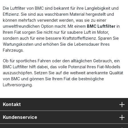
Austauschfilter passend für FIAT 500X 1.0 (120 PS)
Die Luftfilter von BMC sind bekannt für ihre Langlebigkeit und
Lieferumfang: 1x BMC Performance Luftfilter FB01011/01
Montagehinweise des Herstellers
Effizienz. Sie sind aus waschbarem Material hergestellt und
können mehrfach verwendet werden, was sie zu einer
umweltfreundlichen Option macht. Mit einem
BMC Luftfilter
in
Ihrem Fiat sorgen Sie nicht nur für saubere Luft im Motor,
sondern auch für eine bessere Kraftstoffeffizienz. Sparen Sie
Wartungskosten und erhöhen Sie die Lebensdauer Ihres
Fahrzeugs.
Ob für sportliches Fahren oder den alltäglichen Gebrauch, ein
BMC Luftfilter hilft dabei, das volle Potenzial Ihres Fiat-Modells
auszuschöpfen. Setzen Sie auf die weltweit anerkannte Qualität
von BMC und gönnen Sie Ihrem Fiat die bestmögliche
Luftversorgung.
Kontakt
Kundenservice