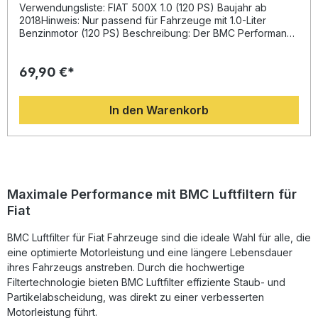
Verwendungsliste: FIAT 500X 1.0 (120 PS) Baujahr ab
2018Hinweis: Nur passend für Fahrzeuge mit 1.0-Liter
Benzinmotor (120 PS) Beschreibung: Der BMC Performance
Luftfilter FB01011/01 bietet eine deutlich verbesserte
Luftzufuhr und sorgt damit für eine optimierte Motorleistung
69,90 €*
Ihres Fahrzeugs. Durch die spezielle Bauweise ermöglicht
der Filter einen höheren Luftstrom im Vergleich zu
herkömmlichen Papierfiltern. Diese Technologie stammt aus
In den Warenkorb
dem Motorsport und unterstützt die volle Ausschöpfung
der Motorleistung. Das sogenannte „Full Moulding“-
Herstellungsverfahren garantiert ein einteiliges Design
ohne Schweißnähte, wodurch Bruchstellen vermieden
werden. Das Filterelement besteht aus mehrlagiger
Baumwollgage, die mit dünnflüssigem Öl getränkt ist, um
eine optimale Luftdurchlässigkeit bei gleichzeitig
Maximale Performance mit BMC Luftfiltern für
zuverlässiger Filtration zu gewährleisten. Das Gewebe aus
Fiat
epoxidbeschichtetem Legierungsmaterial schützt vor
Benzindämpfen und Feuchtigkeit. Somit erhalten Sie einen
BMC Luftfilter für Fiat Fahrzeuge sind die ideale Wahl für alle, die
langlebigen, effizienten und wartungsfreundlichen Luftfilter,
der nicht nur die Motorleistung, sondern auch die
eine optimierte Motorleistung und eine längere Lebensdauer
Lebensdauer des Motors fördert. Erhöhter Luftdurchsatz
ihres Fahrzeugs anstreben. Durch die hochwertige
für verbesserte Motorleistung Fortschrittliche BMC-
Filtertechnologie bieten BMC Luftfilter effiziente Staub- und
Technologie mit „Full Moulding“-Verfahren Langlebige
Partikelabscheidung, was direkt zu einer verbesserten
Materialien mit Schutz vor Oxidation und Kraftstoffdämpfen
Motorleistung führt.
Wartungsfreundlich und wiederverwendbar Direkter