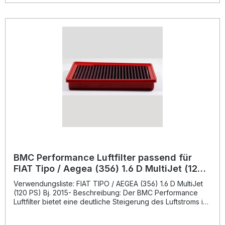
einem einzigen Stück – frei von Schweißnähten, was eine
hohe Stabilität und Langlebigkeit garantiert. Das
verwendete Filtergewebe aus hochwertiger Baumwolle ist
mit einem speziellen, dünnflüssigen Öl behandelt, um
maximale Luftdurchlässigkeit bei gleichzeitig effizienter
Filterleistung sicherzustellen. Die robusten
Legierungsgewebe mit Epoxidbeschichtung schützen den
Filter zuverlässig vor Oxidation und Einflüssen durch
Benzindämpfe. Damit ist der BMC Performance Luftfilter die
ideale Wahl für alle, die auf Performance, Qualität und
Dauerhaftigkeit setzen. Erhöhter Luftdurchsatz für bessere
Motorleistung Innovatives „Full Moulding“-Design ohne
Schweißnähte Hochwertige Baumwollfiltertechnologie mit
Spezialöl Epoxidbeschichtetes Legierungsgewebe für
lange Lebensdauer Technologie inspiriert aus dem
Motorsport Lieferumfang: 1x BMC Performance Luftfilter
FB937/04 Montagehinweise
BMC Performance Luftfilter passend für
FIAT Tipo / Aegea (356) 1.6 D MultiJet (120
PS) Bj. 2015-
Verwendungsliste: FIAT TIPO / AEGEA (356) 1.6 D MultiJet
(120 PS) Bj. 2015- Beschreibung: Der BMC Performance
Luftfilter bietet eine deutliche Steigerung des Luftstroms im
Vergleich zu herkömmlichen Papierfiltern und trägt so zur
verbesserten Motorleistung bei. Durch die innovative