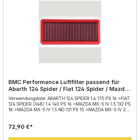
BMC Performance Luftfilter passend für
Abarth 124 Spider / Fiat 124 Spider / Mazda
MX-5 IV FB933/01
Verwendungsliste: ABARTH 124 SPIDER 1.4 170 PS 16 >FIAT
124 SPIDER (348) 1.4 140 PS 16 >MAZDA MX-5 IV 1.5 132 PS
18 >MAZDA MX-5 IV 1.5 ND 131 PS 15 >MAZDA MX-5 IV 2.0
160 PS 15 >MAZDA MX-5 IV 2.0 184 PS 18 > Beschreibung:
Der BMC Performance Luftfilter FB933/01 wurde entwickelt,
72,90 €*
um die Effizienz und Leistungsfähigkeit Ihres Motors
dauerhaft zu verbessern. Dank innovativer
Baumwolltechnologie sorgt der Filter für einen erhöhten