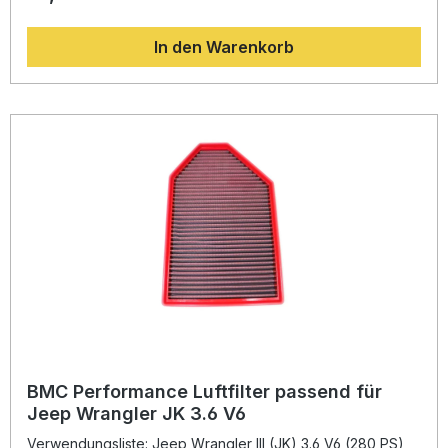
minimiert dieser Sportluftfilter den Luftdruckverlust und
sorgt damit für eine optimale Verbrennung und
In den Warenkorb
Motorperformance. Die von BMC entwickelte Full
Moulding-Technologie ermöglicht ein nahtloses Design aus
einem Stück, wodurch die Bruchgefahr reduziert und die
Haltbarkeit erhöht wird.Das Filtermaterial besteht aus
mehrlagiger Baumwolle, die mit speziellem Leichtöl getränkt
ist. Diese Kombination garantiert hervorragende
Luftdurchlässigkeit und effiziente Filtration, wodurch die
Lebensdauer des Motors verlängert wird. Dank der
hochwertigen Materialien wie epoxidbeschichtetem
Legierungsgewebe sind die Filter beständig gegen
Benzindämpfe und Feuchtigkeit – perfekt für
anspruchsvolle Fahrerinnen und Fahrer, die Wert auf
Performance und Langlebigkeit legen. Erhöhter
Luftdurchsatz und optimierte Motorleistung Full Moulding-
Technologie für nahtlose Stabilität Mehrlagige
Baumwollstruktur für optimale Filtration Lange Lebensdauer,
wiederverwendbar nach Reinigung Beständig gegenüber
Feuchtigkeit und Benzindämpfen Lieferumfang: 1x BMC
Performance Luftfilter FB863/20 Montagehinweise
BMC Performance Luftfilter passend für
Jeep Wrangler JK 3.6 V6
Verwendungsliste: Jeep Wrangler III (JK) 3.6 V6 (280 PS)