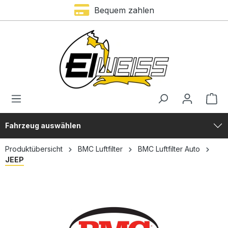
Trustami Bewertung – 4,9 von 5 Sternen
Bequem zahlen
alt springen
Fahrzeug auswählen
Produktübersicht
BMC Luftfilter
BMC Luftfilter Auto
JEEP