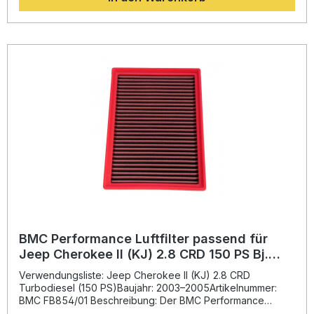
und gesteigerte Kraftstoffeffizienz. Aufgrund seiner
hochwertigen Materialien bietet der Filter eine
hervorragende Langlebigkeit und ist wiederverwendbar –
ein entscheidender Vorteil gegenüber Einweg-Luftfiltern.
Höherer Luftdurchsatz und verbesserte Motorleistung Full-
Moulding-Technologie ohne Schweißnähte für maximale
Stabilität Mehrlagige Baumwollstruktur mit spezieller Öl-
Imprägnierung Epoxidbeschichtung schützt vor
Benzindämpfen und Feuchtigkeit Wartungsfreundlich und
wiederverwendbar Lieferumfang: 1x BMC Performance
Luftfilter FB854/01 Montagehinweise Verpackungseinheit
im Schutzkarton
BMC Performance Luftfilter passend für
Jeep Cherokee II (KJ) 2.8 CRD 150 PS Bj.
2003–2005
Verwendungsliste: Jeep Cherokee II (KJ) 2.8 CRD
Turbodiesel (150 PS)Baujahr: 2003–2005Artikelnummer:
BMC FB854/01 Beschreibung: Der BMC Performance
Luftfilter wurde entwickelt, um den Luftstrom gegenüber