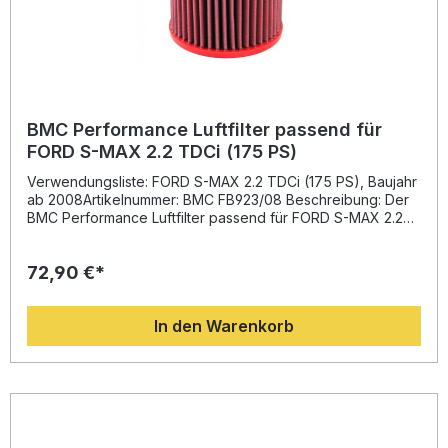
BMC Performance Luftfilter passend für
FORD S-MAX 2.2 TDCi (175 PS)
Verwendungsliste: FORD S-MAX 2.2 TDCi (175 PS), Baujahr
ab 2008Artikelnummer: BMC FB923/08 Beschreibung: Der
BMC Performance Luftfilter passend für FORD S-MAX 2.2
TDCi (175 PS) wurde entwickelt, um den Luftstrom im
Ansaugsystem zu optimieren und damit die Motorleistung
72,90 €*
zu verbessern. Durch den Einsatz hochwertiger
Baumwollfiltermaterialien ermöglicht dieser Filter eine
deutlich höhere Luftdurchlässigkeit im Vergleich zu
In den Warenkorb
herkömmlichen Papierfiltern. Das Ergebnis ist eine
effizientere Verbrennung, die nicht nur die Leistung,
sondern auch die Gasannahme und den Wirkungsgrad des
Motors optimiert. Dank der von der Formel 1 inspirierten Full
Moulding Technologie wird der Luftfilter aus einem Stück
gefertigt – ohne Schweißnähte, die zu Materialermüdung
führen könnten. Dies gewährleistet höchste Haltbarkeit,