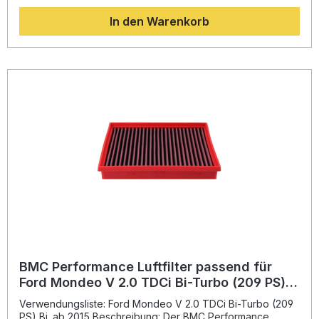
Diese Bauweise minimiert Bruchrisiken und sorgt für
In den Warenkorb
maximale Haltbarkeit bei gleichzeitig höchster
Luftdurchlässigkeit. Das mehrlagige Baumwollmedium, das
mit einem speziellen Öl getränkt ist, gewährleistet eine
effektive Filtration und schützt den Motor vor
Schmutzpartikeln, während der Luftstrom deutlich
verbessert wird. Das Legierungsgewebe mit
Epoxidbeschichtung bietet zusätzlichen Schutz gegen
Feuchtigkeit und Oxidation. Somit erzielen Sie eine
nachhaltige Leistungssteigerung und eine längere
Lebensdauer Ihres Motors. Erhöhter Luftdurchsatz für
maximale Motorleistung Nahtloses "Full Moulding"-Design
aus der Formel 1-Technologie Wiederverwendbares und
waschbares Baumwollfiltermaterial Robustes
Legierungsgewebe mit Epoxidbeschichtung Hoher Schutz
vor Schmutz und Feuchtigkeit Lieferumfang: 1x BMC
Performance Luftfilter FB906/20 Montagehinweise
BMC Performance Luftfilter passend für
Ford Mondeo V 2.0 TDCi Bi-Turbo (209 PS)
Bj. ab 2015 FB906/20
Verwendungsliste: Ford Mondeo V 2.0 TDCi Bi-Turbo (209
PS) Bj. ab 2015 Beschreibung: Der BMC Performance