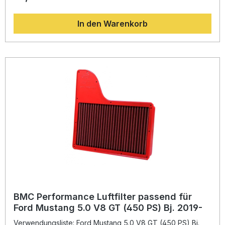
Technologie wird der Luftdruckverlust minimiert, was eine
optimale Motorleistung ermöglicht. Entwickelt mit dem
In den Warenkorb
Wissen aus der Formel 1, nutzt dieser Filter das innovative
„Full Moulding“-System mit Weichgummiformteilen –
gefertigt aus einem Stück ohne Schweißnähte, um Brüche
zu vermeiden.Die hochwertigen Materialien, darunter ein
Epoxid-beschichtetes Legierungsgewebe und eine
mehrlagige Baumwollgage mit speziellem Ölfilm, sorgen für
maximale Luftdurchlässigkeit bei gleichzeitig
hervorragendem Schutz vor Staub, Feuchtigkeit und
Oxidation. Somit ist der BMC Luftfilter eine langlebige und
leistungssteigernde Alternative zum Original-Papierfilter
und trägt aktiv zur Verbesserung von Ansprechverhalten
und Effizienz Ihres Motors bei. Erhöhter Luftdurchsatz für
maximale Motorleistung Innovatives „Full Moulding“-Design
ohne Schweißnähte Epoxidbeschichtetes
Legierungsgewebe für Langlebigkeit Mehrlagige
Baumwollstruktur für optimale Filtration Wiederverwendbar
und leicht zu reinigen Lieferumfang: 1x BMC Performance
Luftfilter FB906/20 Montageanleitung
BMC Performance Luftfilter passend für
Ford Mustang 5.0 V8 GT (450 PS) Bj. 2019-
Verwendungsliste: Ford Mustang 5.0 V8 GT (450 PS) Bj.