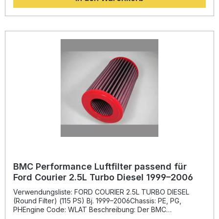
optimal ausschöpfen. Die innovative "Full Moulding"-
Technologie von BMC gewährleistet eine fugenlose
Konstruktion aus einem Guss, die das Risiko von Brüchen
eliminiert und eine lange Lebensdauer sicherstellt. Der
Filterrahmen besteht aus hochwertigem Weichgummi, das
für eine perfekte Passform sorgt. Das mehrlagige
Baumwollgewebe ist mit einem speziellen, dünnflüssigen Öl
getränkt. Dadurch wird ein hoher Luftdurchsatz bei
gleichzeitig zuverlässiger Filtration erreicht – ideal für
effiziente Leistungssteigerung und zuverlässigen
Motorschutz. Eine Epoxidbeschichtung schützt das
Metallgewebe zuverlässig vor Feuchtigkeit und Korrosion.
Erhöhter Luftdurchsatz für bessere Motorleistung
Wiederverwendbar und leicht zu reinigen Innovative BMC
Full-Moulding-Bauweise ohne Schweißnähte Optimale
Filterwirkung durch mehrlagiges Baumwollgewebe Lange
Lebensdauer und zuverlässiger Motorschutz Lieferumfang:
1x BMC Performance Luftfilter Modell FB01076
Montagehinweise Verpackung und Schutzabdeckung
BMC Performance Luftfilter passend für
Ford Courier 2.5L Turbo Diesel 1999–2006
Verwendungsliste: FORD COURIER 2.5L TURBO DIESEL
(Round Filter) (115 PS) Bj. 1999–2006Chassis: PE, PG,
PHEngine Code: WLAT Beschreibung: Der BMC
Performance Luftfilter passend für Ford Courier 2.5L Turbo