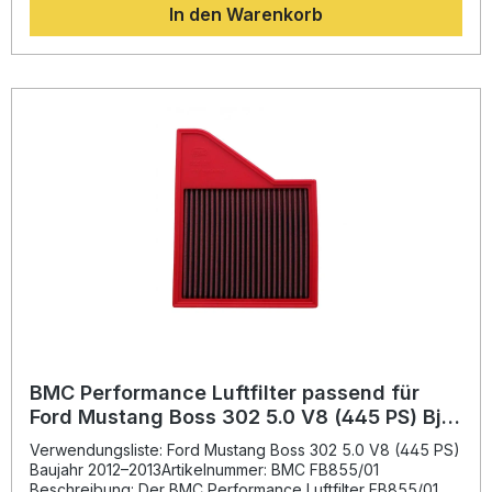
In den Warenkorb
ermöglicht eine optimale Entfaltung der Motorleistung. Dank
des innovativen BMC "Full Moulding"-Fertigungsprozesses
besteht der Filter aus einem Stück, wodurch keine
Schweißnähte entstehen und ein Höchstmaß an Stabilität
gewährleistet ist. Das verwendete Legierungsgewebe mit
Epoxidbeschichtung schützt vor Oxidation und
Benzindämpfen und sorgt so für eine lange Lebensdauer.
Die mehrlagige Baumwollgaze, getränkt mit Spezialöl,
garantiert maximale Luftdurchlässigkeit bei zuverlässiger
Filtration. Ob im Alltag oder auf der Rennstrecke – mit dem
BMC Luftfilter profitieren Sie von einer besseren
Gasannahme, gesteigerter Effizienz und purem Fahrspaß.
Verbesserter Luftdurchsatz gegenüber Papierfiltern
Optimierte Motorleistung durch geringeren Luftdruckverlust
Stabile und langlebige Bauweise ohne Schweißnähte
Schutz vor Oxidation und Benzindämpfen dank
Epoxidbeschichtung Wiederverwendbar und
wartungsfreundlich Lieferumfang: 1x BMC Performance
Luftfilter FB855/01 Montagehinweise
BMC Performance Luftfilter passend für
Ford Mustang Boss 302 5.0 V8 (445 PS) Bj.
2012–2013
Verwendungsliste: Ford Mustang Boss 302 5.0 V8 (445 PS)
Baujahr 2012–2013Artikelnummer: BMC FB855/01
Beschreibung: Der BMC Performance Luftfilter FB855/01