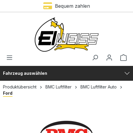
Trustami Bewertung – 4,9 von 5 Sternen
Bequem zahlen
alt springen
Fahrzeug auswählen
Produktübersicht
BMC Luftfilter
BMC Luftfilter Auto
Ford