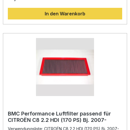
für alle, die Leistung und Zuverlässigkeit suchen. Durch den
höheren Luftdurchsatz gegenüber herkömmlichen
In den Warenkorb
Papierfiltern wird die Motorleistung optimiert, während
gleichzeitig eine lange Lebensdauer gewährleistet bleibt.
Das von BMC entwickelte „Full Moulding“-
Produktionsverfahren garantiert eine robuste, nahtlose
Struktur des Filters. Diese Konstruktion verhindert
Materialschwächen und sorgt für maximale Haltbarkeit.
Dank hochwertiger Legierungsgewebe mit
Epoxidbeschichtung bleibt der Filter zudem beständig
gegenüber Benzindämpfen und Feuchtigkeit. Das spezielle
Baumwollgewebe, mit feinem Öl getränkt, optimiert den
Luftstrom und schützt gleichzeitig den Motor vor
Schmutzpartikeln. Erhöhter Luftdurchsatz für maximale
Motorleistung Innovative Full-Moulding-Technologie aus
dem Motorsport Langlebiges, wiederverwendbares
Baumwoll-Filtermaterial Optimierter Schutz vor
Benzindämpfen und Feuchtigkeit Perfekte Passform für
CITROËN C8 2.0 HDI (163 PS) Lieferumfang: 1x BMC
Performance Luftfilter FB794/20 Montagehinweise
BMC Performance Luftfilter passend für
CITROËN C8 2.2 HDI (170 PS) Bj. 2007-
Verwendungsliste: CITROËN C8 2.2 HDI (170 PS) Bj. 2007-