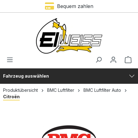
Trustami Bewertung – 4,9 von 5 Sternen
Bequem zahlen
alt springen
Fahrzeug auswählen
Produktübersicht
BMC Luftfilter
BMC Luftfilter Auto
Citroën