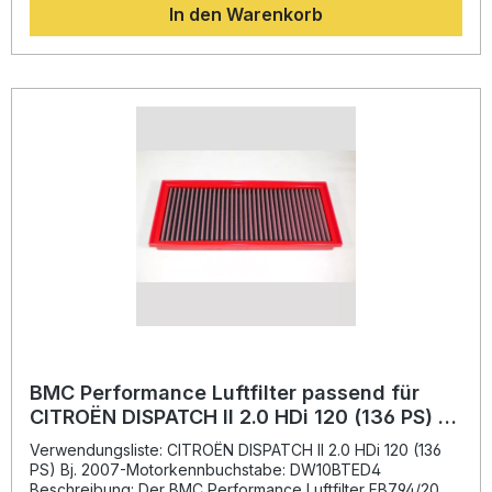
In den Warenkorb
Motors. Dank der innovativen BMC-Fertigungsmethode
"Full Moulding" besteht der Filter aus einem Stück,
wodurch keine Bruchstellen entstehen können. Das
Filtermedium besteht aus mehrlagiger Baumwolle, die mit
speziellem Öl behandelt ist. Dadurch wird maximale
Luftdurchlässigkeit bei gleichzeitig exzellenter
Filterwirkung erzielt. Die Kombination aus Epoxid-
beschichtetem Legierungsgewebe schützt effektiv vor
Benzindämpfen und Oxidation. Somit profitieren Sie von
einer längeren Lebensdauer und konstant hoher
Filterleistung. Erhöht den Luftdurchsatz und die
Motorleistung Langlebige Konstruktion durch Full-Moulding-
Technologie Optimierte Filterwirkung dank geölter
Baumwollstruktur Hervorragender Schutz vor Feuchtigkeit
und Benzindämpfen Wiederverwendbar und
umweltfreundlich Lieferumfang: 1x BMC Performance
Luftfilter FB794/20 Montageanleitung
BMC Performance Luftfilter passend für
CITROËN DISPATCH II 2.0 HDi 120 (136 PS) Bj.
2007-
Verwendungsliste: CITROËN DISPATCH II 2.0 HDi 120 (136
PS) Bj. 2007-Motorkennbuchstabe: DW10BTED4
Beschreibung: Der BMC Performance Luftfilter FB794/20