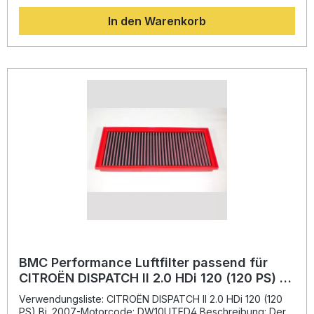
Schweißnähte. Dadurch eignet sich dieser Filter perfekt für
In den Warenkorb
anspruchsvolle Fahrerinnen und Fahrer, die Wert auf
Effizienz, Langlebigkeit und Performance legen.Das
hochwertige Baumwollfiltermaterial ist mit dünnflüssigem Öl
getränkt, um optimale Luftdurchlässigkeit und gleichzeitig
hervorragende Filterleistung zu bieten. Der Filter besteht
aus einer Legierung mit Epoxidbeschichtung, die vor
Oxidation und Benzindämpfen schützt. So profitiert Ihr
Motor von konstanter Frischluftzufuhr und einer
Verlängerung der Lebensdauer. Erhöhter Luftdurchsatz für
bessere Motorleistung Hochwertige Baumwollstruktur für
optimale Filterwirkung Formel-1-Technologie mit "Full
Moulding"-Struktur Langlebige Materialien mit
Epoxidbeschichtung Wartungsfreundlich –
wiederverwendbar nach Reinigung Lieferumfang: 1x BMC
Performance Luftfilter FB794/20 Montagehinweise des
Herstellers
BMC Performance Luftfilter passend für
CITROËN DISPATCH II 2.0 HDi 120 (120 PS) Bj.
2007- FB794/20
Verwendungsliste: CITROËN DISPATCH II 2.0 HDi 120 (120
PS) Bj. 2007-Motorcode: DW10UTED4 Beschreibung: Der