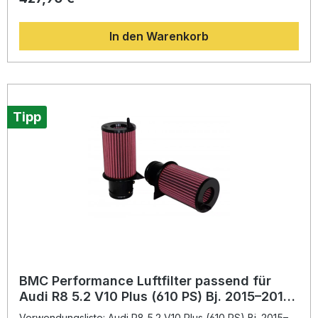
besteht der Filter aus einem einteiligen Weichgummiformteil
ohne Schweißnähte, was die Haltbarkeit und
In den Warenkorb
Passgenauigkeit maximiert. Das mehrlagige
Baumwollgewebe ist mit einem fein dosierten Spezialöl
getränkt, um eine hervorragende Filtration bei gleichzeitig
hoher Luftdurchlässigkeit zu gewährleisten. Diese
Bauweise reduziert den Luftdruckverlust – eine
Technologie, die direkt aus dem Motorsport stammt. Der
Luftfilter trägt somit aktiv zu einer verbesserten Effizienz
Tipp
und Leistungsentfaltung des Motors bei. Erhöhter
Luftdurchsatz für optimale Motorleistung Hergestellt mit der
BMC Full Moulding Technologie Mehrlagiges
Baumwollgewebe für höchste Filtereffizienz
Wiederverwendbar und leicht zu reinigen Motorsport-
erprobte Materialien und Fertigung Lieferumfang: 1x BMC
Performance Luftfilter [Full Kit] Montageanleitung BMC
Verpackung
BMC Performance Luftfilter passend für
Audi R8 5.2 V10 Plus (610 PS) Bj. 2015–2018
[Full Kit]
Verwendungsliste: Audi R8 5.2 V10 Plus (610 PS) Bj. 2015–