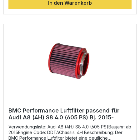
In den Warenkorb
optimierte Leistungsentfaltung und schnelle
Ansaugreaktionen bei gleichzeitigem Schutz des Motors
vor Verunreinigungen. Dank des innovativen
Herstellungsverfahrens namens „Full Moulding“ besteht der
Filter aus einem einzigen Stück ohne Schweißnähte.
Dadurch werden Schwachstellen eliminiert und höchste
Stabilität gewährleistet. Das hochwertige
Legierungsgewebe mit Epoxidbeschichtung schützt
zuverlässig vor Benzindämpfen und Luftfeuchtigkeit,
während die mit Spezialöl getränkte Baumwollgage
maximale Luftdurchlässigkeit sowie lange Lebensdauer
garantiert. Erhöhter Luftdurchsatz für verbesserte
Motorleistung „Full Moulding“-Technologie aus der Formel 1
Hochwertige Materialien mit Epoxidbeschichtung
Wiederverwendbar und leicht zu reinigen Optimiertes
Ansprechverhalten des Motors Lieferumfang: 1x BMC
Performance Luftfilter FB807/08 Montage- und
Pflegehinweise
BMC Performance Luftfilter passend für
Audi A8 (4H) S8 4.0 (605 PS) Bj. 2015-
Verwendungsliste: Audi A8 (4H) S8 4.0 (605 PS)Baujahr: ab
2015Engine Code: DDTAChassis: 4H Beschreibung: Der
BMC Performance Luftfilter bietet eine deutliche