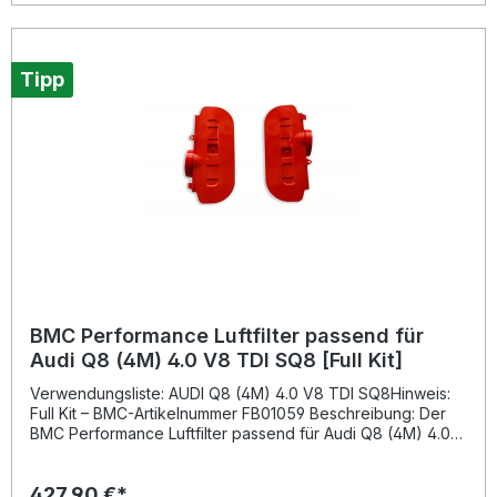
Tipp
BMC Performance Luftfilter passend für
Audi Q8 (4M) 4.0 V8 TDI SQ8 [Full Kit]
Verwendungsliste: AUDI Q8 (4M) 4.0 V8 TDI SQ8Hinweis:
Full Kit – BMC-Artikelnummer FB01059 Beschreibung: Der
BMC Performance Luftfilter passend für Audi Q8 (4M) 4.0
V8 TDI SQ8 wurde speziell entwickelt, um den
Luftdurchsatz deutlich zu erhöhen und die Motorleistung zu
427,90 €*
optimieren. Dank der BMC Full Moulding Technologie