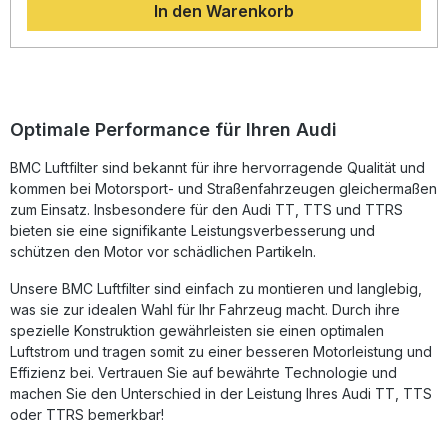
In den Warenkorb
maximale Effizienz für eine gesteigerte Performance Ihres
Motors.Das innovative "Full Moulding"-Verfahren von BMC
sorgt dafür, dass der Luftfilter aus einem einzigen Stück
besteht, ohne Schweißnähte an den Ecken. Dadurch wird
eine besonders hohe Stabilität und Langlebigkeit erreicht.
Das robuste Weichgummimaterial gewährleistet eine
perfekte Passform und verhindert potenzielle
Optimale Performance für Ihren Audi
Bruchstellen.Durch die Verwendung von hochwertigem,
epoxidbeschichtetem Legierungsgewebe ist der Filter
BMC Luftfilter sind bekannt für ihre hervorragende Qualität und
bestens gegen Benzindämpfe sowie gegen Korrosion
kommen bei Motorsport- und Straßenfahrzeugen gleichermaßen
durch Luftfeuchtigkeit geschützt. Das spezielle, mit feinem
Öl getränkte Baumwollmaterial sorgt für eine optimale
zum Einsatz. Insbesondere für den Audi TT, TTS und TTRS
Luftdurchlässigkeit und ermöglicht beste Filterleistung auch
bieten sie eine signifikante Leistungsverbesserung und
unter hoher Belastung. Der Austausch des Originalfilters
schützen den Motor vor schädlichen Partikeln.
durch diesen BMC-Luftfilter bietet eine langfristige
Steigerung von Leistung und Effizienz – ideal für
Unsere BMC Luftfilter sind einfach zu montieren und langlebig,
anspruchsvolle Tuning-Enthusiasten. Erhöhter Luftdurchsatz
was sie zur idealen Wahl für Ihr Fahrzeug macht. Durch ihre
für verbesserte Motorleistung Innovative Full-Moulding-
spezielle Konstruktion gewährleisten sie einen optimalen
Technologie ohne Schweißnähte Hervorragende
Luftstrom und tragen somit zu einer besseren Motorleistung und
Filtereigenschaften und lange Lebensdauer Schutz vor
Korrosion und Benzindämpfen Einfache Reinigung und
Effizienz bei. Vertrauen Sie auf bewährte Technologie und
Wiederverwendbarkeit Lieferumfang: 1x BMC Performance
machen Sie den Unterschied in der Leistung Ihres Audi TT, TTS
Luftfilter FB887/20 Montagehinweise
oder TTRS bemerkbar!