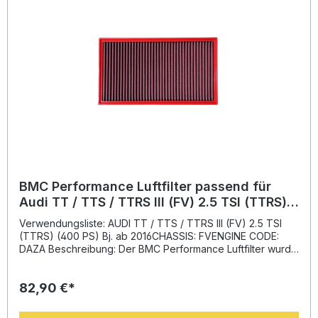
BMC Performance Luftfilter passend für
Audi TT / TTS / TTRS III (FV) 2.5 TSI (TTRS)
(400 PS) Bj. 2016– BMC: FB887/20
Verwendungsliste: AUDI TT / TTS / TTRS III (FV) 2.5 TSI
(TTRS) (400 PS) Bj. ab 2016CHASSIS: FVENGINE CODE:
DAZA Beschreibung: Der BMC Performance Luftfilter wurde
entwickelt, um den Luftdurchsatz deutlich zu verbessern
und somit eine optimierte Motorleistung zu ermöglichen.
82,90 €*
Dank der hochwertigen Baumwollgewebestruktur wird der
Luftdruckverlust minimiert – ein Prinzip, das auch in der
Formel 1 erfolgreich eingesetzt wird. Das Ergebnis: