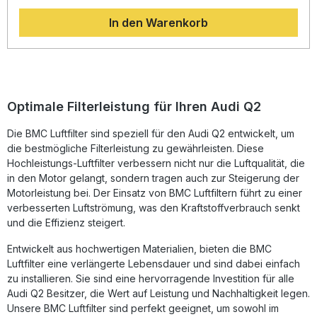
minimiert, was zu einer verbesserten Motorleistung und
In den Warenkorb
einem direkteren Ansprechverhalten führt. Die BMC
Luftfilter kommen ursprünglich aus der Formel 1 und
überzeugen durch ihre präzise Verarbeitung und perfekte
Passform für Straßenfahrzeuge. Die fortschrittliche Full-
Moulding-Technologie gewährleistet ein fugenloses
Filterdesign aus einem Stück und verhindert Bruchstellen.
Zudem garantiert das Weichgummiformteil optimale
Optimale Filterleistung für Ihren Audi Q2
Dichtheit. Das Filtergewebe aus geölter Baumwolle sorgt
für hervorragende Luftdurchlässigkeit und maximalen
Die BMC Luftfilter sind speziell für den Audi Q2 entwickelt, um
Schutz vor Schmutzpartikeln. Eine Epoxidbeschichtung
die bestmögliche Filterleistung zu gewährleisten. Diese
schützt den Filter dauerhaft vor Benzindämpfen und
Korrosion durch Feuchtigkeit. Mit dem BMC Performance
Hochleistungs-Luftfilter verbessern nicht nur die Luftqualität, die
Luftfilter profitieren Sie von einer langlebigen,
in den Motor gelangt, sondern tragen auch zur Steigerung der
wiederverwendbaren Lösung, die Leistung, Effizienz und
Motorleistung bei. Der Einsatz von BMC Luftfiltern führt zu einer
Schutz Ihres Motors auf höchstem Niveau unterstützt.
verbesserten Luftströmung, was den Kraftstoffverbrauch senkt
Erhöhter Luftdurchsatz und verbesserte Motorleistung
und die Effizienz steigert.
Innovative Full-Moulding-Technologie ohne Schweißnähte
Hochwertiges Baumwollgewebe mit Öltränkung für optimale
Entwickelt aus hochwertigen Materialien, bieten die BMC
Filterwirkung Epoxidbeschichtetes Legierungsgewebe für
Luftfilter eine verlängerte Lebensdauer und sind dabei einfach
Korrosionsschutz Langlebig und mehrfach
wiederverwendbar Lieferumfang: 1x BMC Performance
zu installieren. Sie sind eine hervorragende Investition für alle
Luftfilter FB941/20 Montagehinweise
Audi Q2 Besitzer, die Wert auf Leistung und Nachhaltigkeit legen.
Unsere BMC Luftfilter sind perfekt geeignet, um sowohl im