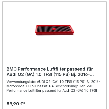
BMC Performance Luftfilter passend für
Audi Q2 (GA) 1.0 TFSI (115 PS) Bj. 2016-
FB941/20
Verwendungsliste: AUDI Q2 (GA) 1.0 TFSI (115 PS) Bj. 2016-
Motorcode: CHZJChassis: GA Beschreibung: Der BMC
Performance Luftfilter passend für Audi Q2 (GA) 1.0 TFSI
(115 PS) Bj. 2016- wurde entwickelt, um den Luftdurchsatz
im Vergleich zu herkömmlichen Papierfiltern signifikant zu
59,90 €*
erhöhen. Durch den Einsatz von hochwertiger
Baumwollgewebe-Technologie wird der Luftdruckverlust