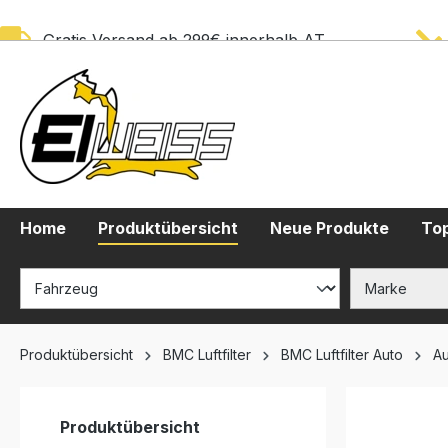
springen
Zur Hauptnavigation springen
Gratis Versand ab 299€ innerhalb AT
Home
Produktübersicht
Neue Produkte
Top
Produktübersicht
BMC Luftfilter
BMC Luftfilter Auto
Au
Produktübersicht