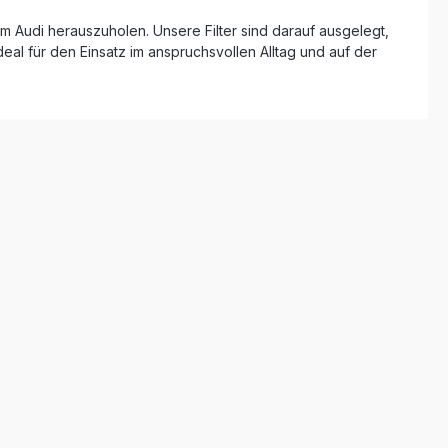
lter ist die
m Audi herauszuholen. Unsere Filter sind darauf ausgelegt,
 auf
 und
eal für den Einsatz im anspruchsvollen Alltag und auf der
 Er ist
 mit 2.0
ler Öl-
ähte
t zu
FB01060