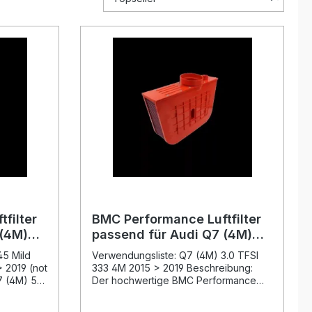
filter
BMC Performance Luftfilter
 (4M)
passend für Audi Q7 (4M)
ybrid
3.0 TFSI (333 PS) Bj. 2015–
45 Mild
Verwendungsliste: Q7 (4M) 3.0 TFSI
2019
2019
 2019 (not
333 4M 2015 > 2019 Beschreibung:
7 (4M) 50
Der hochwertige BMC Performance
2018 >
Luftfilter ist speziell passend für Audi
ode TP2)
Q7 (4M) 3.0 TFSI (333 PS) Bj. 2015–