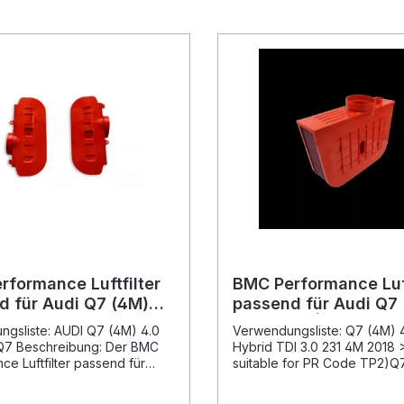
rformance Luftfilter
BMC Performance Luft
d für Audi Q7 (4M)
passend für Audi Q7
TDI SQ7 [Full Kit]
3.0 TDI 45|50 Mild H
gsliste: AUDI Q7 (4M) 4.0
Verwendungsliste: Q7 (4M) 
231|286 PS Bj. 2018–
Q7 Beschreibung: Der BMC
Hybrid TDI 3.0 231 4M 2018 >
ce Luftfilter passend für
suitable for PR Code TP2)Q
4M) 4.0 V8 TDI SQ7 [Full Kit]
Mild Hybrid TDI 3.0 286 4M 
 eine verbesserte Luftzufuhr
2019 (not suitable for PR C