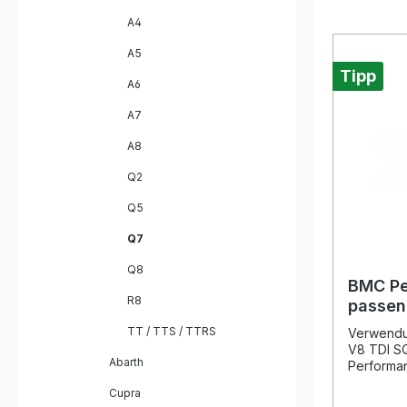
A4
A5
Tipp
A6
A7
A8
Q2
Q5
Q7
Q8
BMC Pe
R8
passen
4.0 V8 
TT / TTS / TTRS
Verwendun
V8 TDI S
Abarth
Performan
Audi Q7 (
Cupra
sorgt für