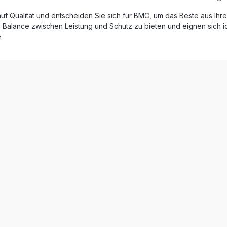
ig vor Oxidation und
gewährleistet ist. Dieser Luftfi
uf Qualität und entscheiden Sie sich für BMC, um das Beste aus Ihre
ltermaterial aus
ideale Wahl für alle, die Wert
er, mit Spezialöl getränkter
Performance, Langlebigkeit
 Balance zwischen Leistung und Schutz zu bieten und eignen sich id
 sorgt für maximale
Wartungsfreundlichkeit legen.
.
lässigkeit und hervorragende
passend für Audi Q7 Modelle
nseigenschaften. So erhöhen
TFSI oder 3.0 TDI Motor. Höherer
 die Effizienz als auch die
Luftdurchsatz für bessere
er Ihres Motors – ideal für
Motorleistung Langlebiges
volle Fahrer, die
Baumwollgewebe mit speziel
ce und Qualität erwarten.
Imprägnierung Stabile, einteilige
erhöhter Luftdurchsatz für
Konstruktion ohne Schweißn
essere Motorleistung
Wiederverwendbar und leich
rwendbar und leicht zu
reinigen Entwickelt mit Technologie
langlebige Investition Full-
aus dem Motorsport Lieferumfang: 1x
Technologie: keine
BMC Performance Luftfilter 
hte, hohe Stabilität
Einbau- und Pflegehinweise
ge Materialien mit
schichtung gegen Oxidation
passend für Audi Q7 (4M) 3.0
15 Lieferumfang: 1x
rmance Luftfilter FB01060
nleitung