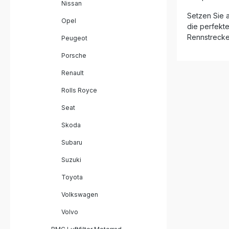
Nissan
zuverläss
Setzen Sie a
Benzindämpfen. Das Fi
Opel
mehrlagig
die perfekte
Baumwolle
Rennstrecke
Peugeot
Luftdurch
Filtratio
Porsche
Sie sowohl
Lebensdau
Renault
anspruchs
Performan
Rolls Royce
Deutlich 
Seat
spürbar b
Wiederve
Skoda
reinigen – 
Moulding-
Subaru
Schweißnä
Hochwerti
Suzuki
Epoxidbe
Speziell 
Toyota
TDI ab Baujahr 20
BMC Perfo
Volkswagen
Montagea
Volvo