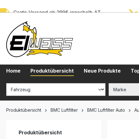
springen
Zur Hauptnavigation springen
Gratis Versand ab 299€ innerhalb AT
Home
Produktübersicht
Neue Produkte
Top
Produktübersicht
BMC Luftfilter
BMC Luftfilter Auto
Au
Produktübersicht