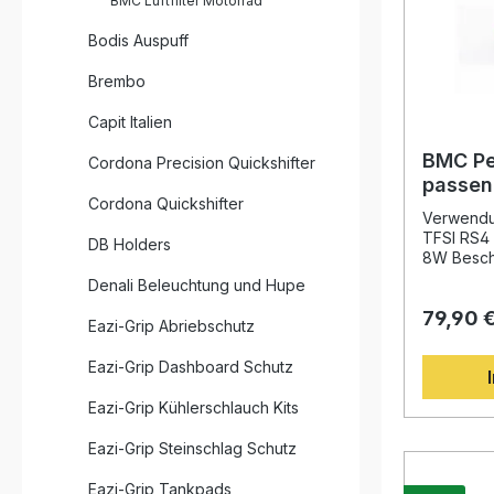
BMC Luftfilter Motorrad
und perfe
Filtermed
Bodis Auspuff
Baumwollg
spezielle
Brembo
Kombinati
hervorrag
Capit Italien
gleichzei
verwende
BMC Pe
Cordona Precision Quickshifter
Legierung
passen
zusätzli
Cordona Quickshifter
3.0 TFS
Feuchtigk
Verwendun
2017 -
ist ein Spo
TFSI RS4 
DB Holders
Leistung,
8W Besch
Ihres Moto
Performan
Denali Beleuchtung und Hupe
Fahrer, d
Audi A4 (
Qualität legen. O
79,90 
Bj. 2017- 
Eazi-Grip Abriebschutz
Luftdurch
Leistungs
Motorleistung Wiederve
verbesser
Eazi-Grip Dashboard Schutz
langlebig
optimierte
Einteilige
innovativ
Eazi-Grip Kühlerschlauch Kits
ohne Schwachs
ihren Ursp
Oxidatio
minimiere
Eazi-Grip Steinschlag Schutz
Epoxid-Beschi
Baumwollf
Austausch
und steig
Eazi-Grip Tankpads