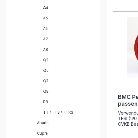
A4
A5
A6
A7
A8
Q2
Q5
Q7
Q8
BMC Pe
R8
passen
2.0 TFS
TT / TTS / TTRS
Verwendun
TFSI (190
Abarth
CVKB Bes
BMC Perfo
Cupra
gewährlei