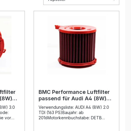
filter
BMC Performance Luftfilter
 (8W)
passend für Audi A4 (8W)
015-
2.0 TDI (163 PS) Bj. 2016-
(8W) 3.0
Verwendungsliste: AUDI A4 (8W) 2.0
code:
TDI (163 PS)Baujahr: ab
ie vor
2016Motorkennbuchstabe: DETB
zeugdaten
Beschreibung: Der BMC Performance
Luftfilter FB959/04 ist die ideale Wahl