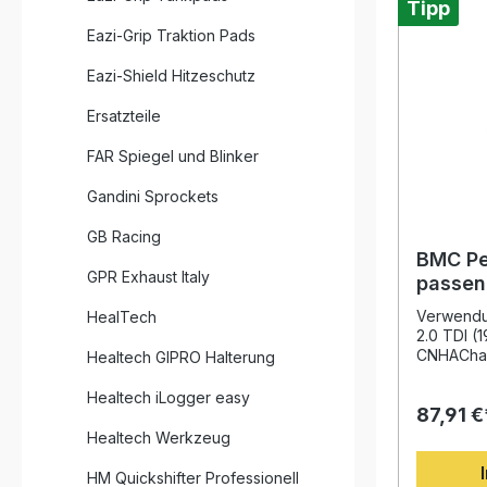
Lieferumfang: 1x BMC P
nachhaltig
Tipp
Moulding“
Eazi-Grip Traktion Pads
Stabilitä
verhindert Bruc
Eazi-Shield Hitzeschutz
Epoxid-b
Legierung
Ersatzteile
ölgetränk
Filter opt
FAR Spiegel und Blinker
Benzindäm
eine lan
Gandini Sprockets
konstante
Verarbeit
GB Racing
tragen zu
hervorrag
BMC Pe
Ersetzen 
GPR Exhaust Italy
passen
Papierfilt
B8) 2.0
Potenzial Ih
Verwendun
HealTech
Luftdurch
2.0 TDI (
Motorleistung Innovativ
CNHAChas
Healtech GIPRO Halterung
Moulding
Der BMC P
Schweißnähte Wiederv
passend f
Healtech iLogger easy
Filterele
87,91 €
(190 PS) s
Spezialöl Langlebige Materialien mit
und maxim
Healtech Werkzeug
Epoxidbes
den Einsat
Schutz Entwickelt nach Formel-1-
Technolog
HM Quickshifter Professionell