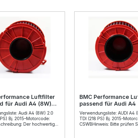
rformance Luftfilter
BMC Performance Luft
d für Audi A4 (8W)
passend für Audi A4
I (190 PS) Bj. 2015–
3.0 TDI (218 PS) Bj. 2
gsliste: Audi A4 (8W) 2.0
Verwendungsliste: AUDI A4 
 PS) Bj. 2015–Motorcode:
TDI (218 PS) Bj. 2015-Motor
chreibung: Der hochwertige
CSWBHinweis: Bitte prüfen S
rmance Luftfilter
dem Kauf die genauen Fahr
stet eine deutlich
und Motorcodes, um die