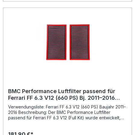
BMC Performance Luftfilter passend für
Ferrari FF 6.3 V12 (660 PS) Bj. 2011–2016
[Full Kit] FB487/20
Verwendungsliste: Ferrari FF 6.3 V12 (660 PS) Baujahr 2011–
2016 Beschreibung: Der BMC Performance Luftfilter
passend für Ferrari FF 6.3 V12 (Full Kit) wurde entwickelt,
um den Luftstrom gegenüber herkömmlichen Papierfiltern
wesentlich zu erhöhen. Durch die aus der Formel 1
181,90 €*
stammende Technologie minimiert der BMC-Baumwollfilter