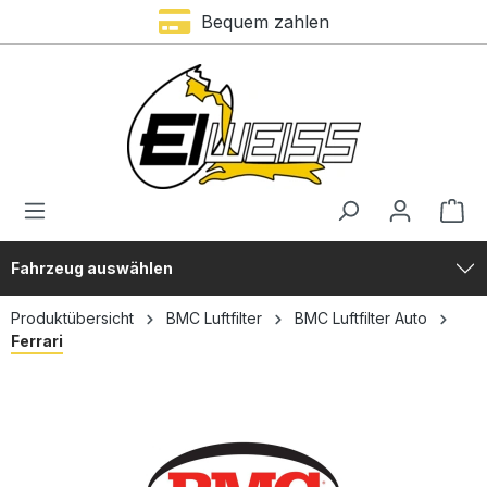
Trustami Bewertung – 4,9 von 5 Sternen
Bequem zahlen
alt springen
Fahrzeug auswählen
Produktübersicht
BMC Luftfilter
BMC Luftfilter Auto
Ferrari