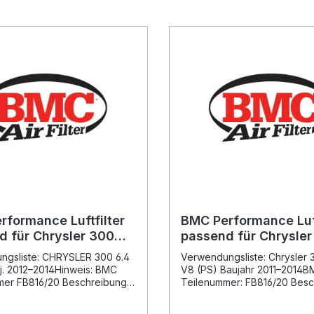
rformance Luftfilter
BMC Performance Luft
d für Chrysler 300
passend für Chrysler
 (2012-2014)
5.7 V8 (2011–2014)
ngsliste: CHRYSLER 300 6.4
Verwendungsliste: Chrysler 
j. 2012–2014Hinweis: BMC
V8 (PS) Baujahr 2011–2014
mer FB816/20 Beschreibung:
Teilenummer: FB816/20 Besc
erformance Luftfilter sorgt
Der BMC Performance Luftfil
 erhöhten Luftdurchsatz und
passend für Chrysler 300 C 