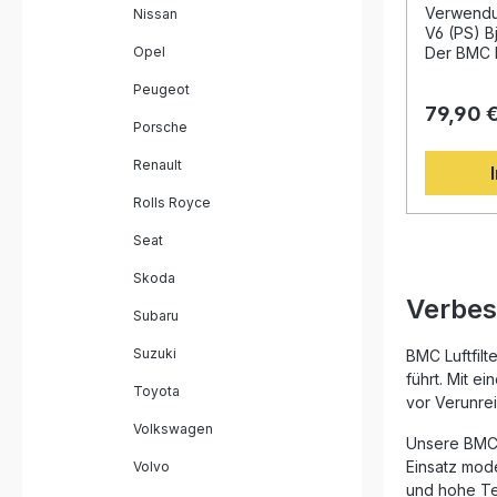
3.6 V6 
bessere Motorlei
Verwendu
Nissan
Moulding"
V6 (PS) B
Haltbarkeit Epoxidbeschich
Opel
Der BMC P
Filtergew
passend 
Peugeot
Baumwollfi
bietet ein
Luftdurchlässig
79,90 
Luftzufuh
Porsche
erprobte 
herkömmli
Lieferumfang: 1x BMC P
innovati
Renault
Motorspor
– sorgt d
Rolls Royce
für maxim
Luftdurc
Seat
ausschlie
Güte, um
Skoda
Benzindäm
Verbes
gewährleis
Subaru
Moulding“
einteilig
Suzuki
BMC Luftfilt
und reduz
führt. Mit e
Toyota
Materialb
vor Verunrei
besteht a
Volkswagen
Baumwolle
Unsere BMC 
Filtratio
Einsatz mod
Volvo
Damit ist 
und hohe Tem
Wahl, wen