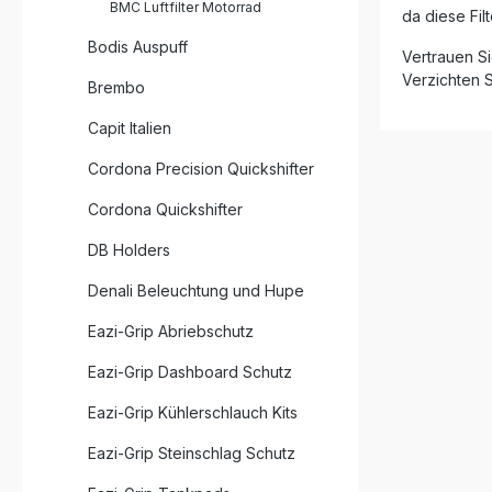
BMC Luftfilter Motorrad
Effizienz
da diese Fi
möchten. Deutlich größerer Luftstrom
Bodis Auspuff
als Standard
Vertrauen Si
Moulding-
Verzichten S
Brembo
1 Hochwertige Materialien für lange
Lebensdauer Mehr Lei
Capit Italien
verbesserte
Austausch
Cordona Precision Quickshifter
Lieferumfang: 1x BMC P
Luftfilter FB816/2
Cordona Quickshifter
des Herst
DB Holders
Denali Beleuchtung und Hupe
Eazi-Grip Abriebschutz
Eazi-Grip Dashboard Schutz
Eazi-Grip Kühlerschlauch Kits
Eazi-Grip Steinschlag Schutz