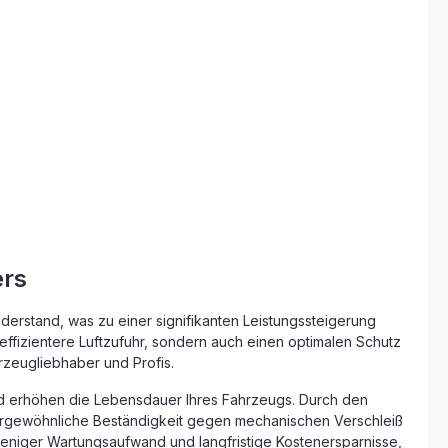
sserte
die Leistungsfähigkeit als auch die
Lebensdauer des Motors fördert.Mit
ltbarkeit
dem BMC Performance Luftfilter
r und
investieren Sie in erstklassige
Materialien, präzise Fertigung und eine
on
Technologie, die direkt aus dem
logie aus
Hochleistungsbereich stammt. Ideal für
Fahrerinnen und Fahrer, die Wert auf
/20
Performance, Qualität und
Langlebigkeit legen. Erhöhter
Luftdurchsatz für maximale
Motorleistung Einteiliges Gehäuse
ohne Schweißnähte für höchste
Stabilität Speziell behandeltes
Baumwollgewebe für optimale
ers
Filterwirkung Motorsporterprobte
Technologie aus der Formel 1
Wiederverwendbar und leicht zu
widerstand, was zu einer signifikanten Leistungssteigerung
reinigen Lieferumfang: 1x BMC
ne effizientere Luftzufuhr, sondern auch einen optimalen Schutz
Performance Luftfilter FB816/20
hrzeugliebhaber und Profis.
Einbauanleitung
und erhöhen die Lebensdauer Ihres Fahrzeugs. Durch den
ßergewöhnliche Beständigkeit gegen mechanischen Verschleiß
 weniger Wartungsaufwand und langfristige Kostenersparnisse,