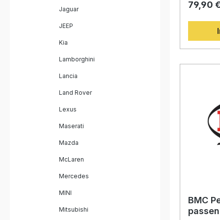
79,90 
eine verb
Jaguar
seine spe
mehrfach
JEEP
minimiert 
Luftdruck
Kia
die direk
von BMC e
Lamborghini
Herstellu
höchste H
Lancia
der Filter
wird und 
Land Rover
Ecken ode
Lexus
Die hochw
bestehen
Maserati
beschich
einem spe
Mazda
Baumwoll
Schutz v
McLaren
Feuchtigke
höhere Lu
Mercedes
gleichzeit
– ideal fü
MINI
Fahrerinn
BMC Pe
Maximum 
Mitsubishi
passen
möchten. Erhöhter Luftstrom für