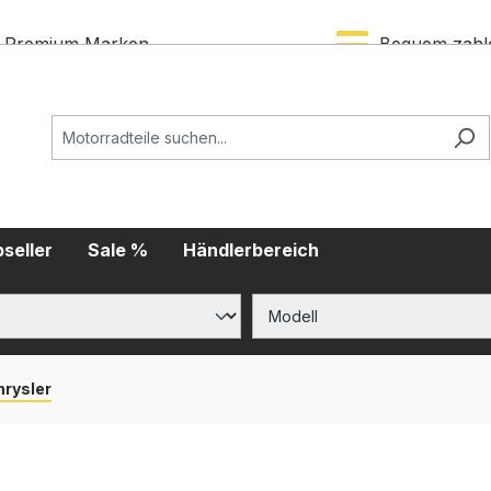
Premium Marken
Bequem zahl
seller
Sale %
Händlerbereich
hrysler