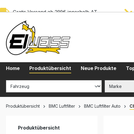
springen
Zur Hauptnavigation springen
Gratis Versand ab 299€ innerhalb AT
Home
Produktübersicht
Neue Produkte
Top
Produktübersicht
BMC Luftfilter
BMC Luftfilter Auto
C
Produktübersicht