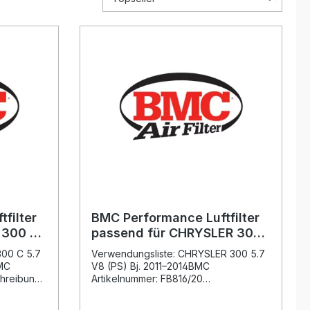
filter
BMC Performance Luftfilter
 300 C
passend für CHRYSLER 300
5.7 V8 (2011–2014)
300 C 5.7
Verwendungsliste: CHRYSLER 300 5.7
BMC
V8 (PS) Bj. 2011–2014BMC
hreibung:
Artikelnummer: FB816/20
ter
Beschreibung: Der BMC Performance
5.7 V8
Luftfilter passend für CHRYSLER 300