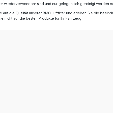
 Ihres Fahrzeugs optimieren
lter wiederverwendbar sind und nur gelegentlich gereinigt werden m
-Papierfilter Full-
e auf die Qualität unserer BMC Luftfilter und erleben Sie die beei
Technologie aus der Formel
ie nicht auf die besten Produkte für Ihr Fahrzeug.
stung und
 Gasannahme Einfacher
 gegen den Serienfilter
erformance
0 Montagehinweise
ellers