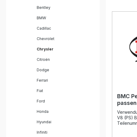
Bentley
BMW
Cadillac
Chevrolet
Chrysler
Citroën
Dodge
Ferrari
Fiat
BMC Pe
Ford
passen
6.4 V8
Honda
Verwendu
V8 (PS) B
Hyundai
Teilenum
Der BMC P
Infiniti
für einen