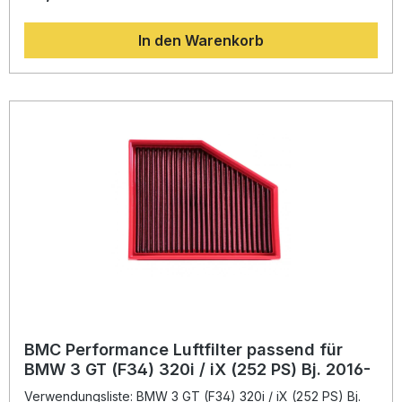
Filterelement ermöglicht eine maximale Luftzufuhr bei
gleichzeitig hervorragender Filterwirkung. Durch die
In den Warenkorb
innovative "Full Moulding"-Technologie besteht der Filter
aus einem einzigen Guss ohne Schweißnähte, was die
Haltbarkeit und Zuverlässigkeit erhöht.Der Luftfilter
minimiert den Luftdruckverlust, sorgt für eine effizientere
Verbrennung und damit für eine bessere Gasannahme
sowie mehr Leistung. Die spezielle Epoxidbeschichtung
des Legierungsgewebes schützt vor Oxidation und
Benzindämpfen, was zu einer langen Lebensdauer
beiträgt. Ideal für alle, die eine sportliche
Leistungssteigerung und langlebige Filterqualität suchen –
ohne auf Passgenauigkeit zu verzichten. Höherer
Luftdurchsatz und verbesserte Motorleistung Innovative
Full-Moulding-Konstruktion ohne Schweißnähte
Langlebiges Filtermaterial mit Baumwollgewebe und
Ölbeschichtung Optimale Filterwirkung bei hoher
Luftdurchlässigkeit Passgenau für BMW 3 (F30/F31/F80)
330i / iX (252 PS) ab Bj. 2015 Lieferumfang: 1x BMC
Performance Luftfilter FB928/20 Montagehinweise des
Herstellers
BMC Performance Luftfilter passend für
BMW 3 GT (F34) 320i / iX (252 PS) Bj. 2016-
Verwendungsliste: BMW 3 GT (F34) 320i / iX (252 PS) Bj.