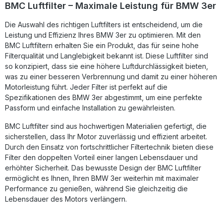
Baumwollgaze ermöglicht eine hervorragende
BMC Luftfilter – Maximale Leistung für BMW 3er
Luftdurchlässigkeit und Filtration. So profitieren Sie von
optimaler Motorbelüftung, höherer Effizienz und einem
Die Auswahl des richtigen Luftfilters ist entscheidend, um die
sportlicheren Fahrerlebnis. Erhöhter Luftdurchsatz für mehr
Leistung und Effizienz Ihres BMW 3er zu optimieren. Mit den
Motorleistung Langlebiges, waschbares und
wiederverwendbares Filtermedium BMC Full Moulding
BMC Luftfiltern erhalten Sie ein Produkt, das für seine hohe
Technologie ohne Schweißnähte Optimiert für sportliches
Filterqualität und Langlebigkeit bekannt ist. Diese Luftfilter sind
Fahren und maximale Effizienz Epoxidbeschichtetes
so konzipiert, dass sie eine höhere Luftdurchlässigkeit bieten,
Aluminiumgitter für höchsten Schutz Lieferumfang: 1x BMC
was zu einer besseren Verbrennung und damit zu einer höheren
Performance Luftfilter FB01054 Montagehinweise
Motorleistung führt. Jeder Filter ist perfekt auf die
Spezifikationen des BMW 3er abgestimmt, um eine perfekte
Passform und einfache Installation zu gewährleisten.
BMC Luftfilter sind aus hochwertigen Materialien gefertigt, die
sicherstellen, dass Ihr Motor zuverlässig und effizient arbeitet.
Durch den Einsatz von fortschrittlicher Filtertechnik bieten diese
Filter den doppelten Vorteil einer langen Lebensdauer und
erhöhter Sicherheit. Das bewusste Design der BMC Luftfilter
ermöglicht es Ihnen, Ihren BMW 3er weiterhin mit maximaler
Performance zu genießen, während Sie gleichzeitig die
Lebensdauer des Motors verlängern.