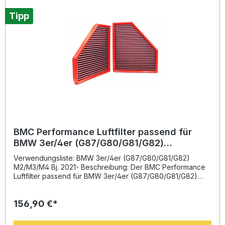
Tipp
BMC Performance Luftfilter passend für
BMW 3er/4er (G87/G80/G81/G82)
M2/M3/M4 Bj. 2021- FB01118
Verwendungsliste: BMW 3er/4er (G87/G80/G81/G82)
M2/M3/M4 Bj. 2021- Beschreibung: Der BMC Performance
Luftfilter passend für BMW 3er/4er (G87/G80/G81/G82)
M2/M3/M4 bietet eine signifikante Verbesserung des
Luftdurchsatzes im Vergleich zu herkömmlichen
156,90 €*
Papierfiltern. Entwickelt mit der Full-Moulding-Technologie
aus der Formel 1, sorgt er für einen gleichmäßigen und
widerstandsarmen Luftstrom – die Basis für mehr