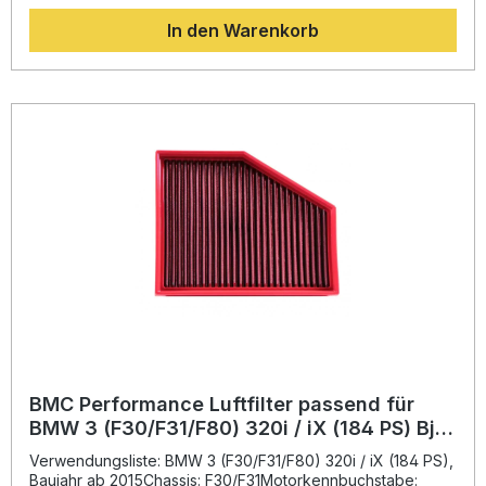
mit maximaler Stabilität gewährleistet, das Bruchstellen
In den Warenkorb
vermeidet und eine lange Lebensdauer gewährleistet. Das
fein gewebte Baumwollmaterial, getränkt mit speziellem
Filteröl, ermöglicht einen höheren Luftdurchsatz bei
gleichzeitig hervorragender Filtration. So profitiert Ihr Motor
von besserem Ansprechverhalten, mehr Leistung und
erhöhter Langlebigkeit. Steigerung der Motorleistung durch
verbesserten Luftdurchsatz Innovative "Full Moulding"-
Technologie aus dem Motorsport Langlebiges Filtermaterial
aus ölgetränkter Baumwolle Reduzierter Luftdruckverlust
für optimale Performance Einfache Reinigung und
Wiederverwendbarkeit Lieferumfang: 1x BMC Performance
Luftfilter FB821/04 Montagehinweise
BMC Performance Luftfilter passend für
BMW 3 (F30/F31/F80) 320i / iX (184 PS) Bj.
2015-
Verwendungsliste: BMW 3 (F30/F31/F80) 320i / iX (184 PS),
Baujahr ab 2015Chassis: F30/F31Motorkennbuchstabe: