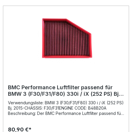
Qualität, hohe Lebensdauer und eine verbesserte
Motorperformance. Erhöhter Luftdurchsatz für verbesserte
Motorleistung Optimale Filterwirkung durch mehrlagiges
Baumwollmaterial Langlebiges, wiederverwendbares
Filterdesign Fortschrittliche "Full Moulding" Technologie für
höchste Stabilität Entwickelt mit Know-how aus der Formel 1
Lieferumfang: 1x BMC Performance Luftfilter FB928/20
Einbauhinweise
BMC Performance Luftfilter passend für
BMW 3 (F30/F31/F80) 330i / iX (252 PS) Bj.
2015-
Verwendungsliste: BMW 3 (F30/F31/F80) 330 i / iX (252 PS)
Bj. 2015-CHASSIS: F30/F31ENGINE CODE: B48B20A
Beschreibung: Der BMC Performance Luftfilter passend für
BMW 3 (F30/F31/F80) 330i / iX verbessert den
Luftdurchsatz und sorgt für eine optimierte Motorleistung.
80,90 €*
Das aus hochwertiger Baumwollgage gefertigte