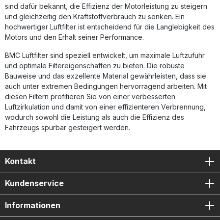
Alltagseinsatz – ideal für Fahrer, die eine
sind dafür bekannt, die Effizienz der Motorleistung zu steigern
Leistungssteigerung sowie einen langlebigen,
und gleichzeitig den Kraftstoffverbrauch zu senken. Ein
wartungsfreundlichen Luftfilter wünschen. Optimierter
hochwertiger Luftfilter ist entscheidend für die Langlebigkeit des
Luftstrom durch fortschrittliche Baumwollstruktur Erhöhte
Motors und den Erhalt seiner Performance.
Motorleistung und verbesserte Gasannahme Langlebige
Materialien mit hochwertiger Epoxidbeschichtung Full-
BMC Luftfilter sind speziell entwickelt, um maximale Luftzufuhr
Moulding-Technologie ohne Schweißnähte
Wiederverwendbar und einfach zu reinigen Lieferumfang:
und optimale Filtereigenschaften zu bieten. Die robuste
1x BMC Performance Luftfilter FB01054 Montagehinweis
Bauweise und das exzellente Material gewährleisten, dass sie
auch unter extremen Bedingungen hervorragend arbeiten. Mit
diesen Filtern profitieren Sie von einer verbesserten
Luftzirkulation und damit von einer effizienteren Verbrennung,
wodurch sowohl die Leistung als auch die Effizienz des
Fahrzeugs spürbar gesteigert werden.
Kontakt
Kundenservice
Informationen