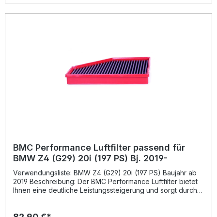
BMC Performance Luftfilter passend für
BMW Z4 (G29) 20i (197 PS) Bj. 2019-
Verwendungsliste: BMW Z4 (G29) 20i (197 PS) Baujahr ab
2019 Beschreibung: Der BMC Performance Luftfilter bietet
Ihnen eine deutliche Leistungssteigerung und sorgt durch
seinen erhöhten Luftdurchsatz für eine bessere
Motoratmung. Dank der innovativen Bauweise aus
82,90 €*
mehrlagiger Baumwolle und der speziell entwickelten Full-