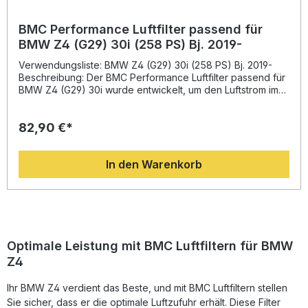
BMC Performance Luftfilter passend für
BMW Z4 (G29) 30i (258 PS) Bj. 2019-
Verwendungsliste: BMW Z4 (G29) 30i (258 PS) Bj. 2019-
Beschreibung: Der BMC Performance Luftfilter passend für
BMW Z4 (G29) 30i wurde entwickelt, um den Luftstrom im
Motor zu maximieren und die Effizienz gegenüber
herkömmlichen Papierfiltern deutlich zu verbessern. Dank
82,90 €*
innovativer Technologie, die aus dem Motorsport stammt,
bietet dieser Hochleistungsfilter eine optimale Luftzufuhr
und trägt so zur Steigerung der Motorleistung und des
In den Warenkorb
Ansprechverhaltens bei. BMC setzt auf das einzigartige
"Full Moulding"-Produktionsverfahren, wodurch der Filter
aus einem Stück gefertigt ist und keine Schweißnähte
aufweist – dies minimiert die Bruchgefahr und erhöht die
Langlebigkeit. Das Filtermedium besteht aus hochwertiger
Baumwolle, die mit dünnflüssigem Öl behandelt wird, um die
Luftdurchlässigkeit zu verbessern und Schmutzpartikel
Optimale Leistung mit BMC Luftfiltern für BMW
effektiv zu filtern. Die verwendete Epoxidbeschichtung
Z4
schützt das Metallgewebe vor Oxidation und
Kraftstoffdämpfen. Mit diesem Sportluftfilter profitieren Sie
Ihr BMW Z4 verdient das Beste, und mit BMC Luftfiltern stellen
von einer harmonischen Kombination aus Racing-
Technologie, Zuverlässigkeit und Qualität für den
Sie sicher, dass er die optimale Luftzufuhr erhält. Diese Filter