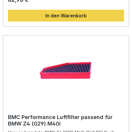
Moulding-Technologie gewährleistet der Filter eine
außergewöhnlich lange Lebensdauer bei gleichbleibend
In den Warenkorb
hoher Filterleistung. Dieses System stammt aus der Formel-
1-Forschung und garantiert höchste Qualität und Stabilität
ohne Schweißnähte. Ein zusätzlicher Vorteil liegt in der
dauerhaften Wiederverwendbarkeit: Statt den Filter bei
jedem Service zu ersetzen, lässt er sich reinigen und
wiederölen. So sparen Sie langfristig Kosten und schonen
gleichzeitig die Umwelt. Der Einsatz hochwertiger
Materialien wie Epoxid-beschichtetem Legierungsgewebe
schützt den Filter zuverlässig vor Benzindämpfen und
Feuchtigkeit, was seine Langlebigkeit weiter erhöht.
Höherer Luftdurchfluss für mehr Motorleistung Innovative
Full-Moulding-Technologie ohne Schweißnähte
Wiederverwendbar durch einfache Reinigung und Ölung
Schutz vor Oxidation und Benzindämpfen Erprobte
Rennsporttechnologie aus der Formel 1 Lieferumfang: 1x
BMC Performance Luftfilter (FB01054) Montageanleitung
BMC Performance Luftfilter passend für
BMW Z4 (G29) M40i