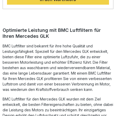
Ansaugbereich gesteigert. Der aus hochwertiger
Baumwollgaze gefertigte Filter ist mit einem speziellen Öl
getränkt, um eine optimale Luftdurchlässigkeit bei
hervorragender Filterleistung zu gewährleisten. Das
Gehäuse aus Weichgummiformteilen sorgt für Stabilität
sowie lange Haltbarkeit ohne Schweißnähte. Diese
Optimierte Leistung mit BMC Luftfiltern für
Leistungsoptimierung resultiert aus der Erfahrung von BMC
Ihren Mercedes GLK
in der Formel 1 und macht diesen Luftfilter zur idealen Wahl
für anspruchsvolle Fahrer, die ihr Fahrzeug auf ein neues
BMC Luftfilter sind bekannt für ihre hohe Qualität und
Performance-Niveau bringen möchten. Maximierter
Luftdurchfluss für verbesserte Motorleistung Full-Moulding-
Leistungsfähigkeit. Speziell für den Mercedes GLK entwickelt,
Technologie für nahtlose und bruchsichere Filterstruktur
bieten diese Filter eine optimierte Luftzufuhr, die zu einer
Reinwaschbar und wiederverwendbar für langfristige
besseren Motorleistung und erhöhter Effizienz führt. Die Filter
Nutzung Hochwertige Epoxidbeschichtung gegen
bestehen aus waschbarem und wiederverwendbarem Material,
Feuchtigkeit und Benzindämpfe Entwickelt auf Basis von
das eine lange Lebensdauer garantiert. Mit einem BMC Luftfilter
Formel-1-Technologie Lieferumfang: 1x BMC Performance
für Ihren Mercedes GLK profitieren Sie von einem verbesserten
Luftfilter FB936/04 Einbauanleitung
Luftstrom und damit von einer besseren Verbrennung im Motor,
was wiederum den Kraftstoffverbrauch senken kann.
BMC Luftfilter für den Mercedes GLK wurden mit dem Ziel
entwickelt, die besten Filtereigenschaften zu bieten, ohne dabei
die Leistung des Motors zu beeinträchtigen. Ihr einzigartiges
Design erhöht den Luftdurchsatz und schützt gleichzeitig vor