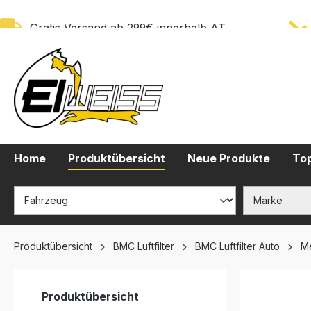
springen
Zur Hauptnavigation springen
Gratis Versand ab 299€ innerhalb AT
Home
Produktübersicht
Neue Produkte
Top
Produktübersicht
BMC Luftfilter
BMC Luftfilter Auto
M
Produktübersicht