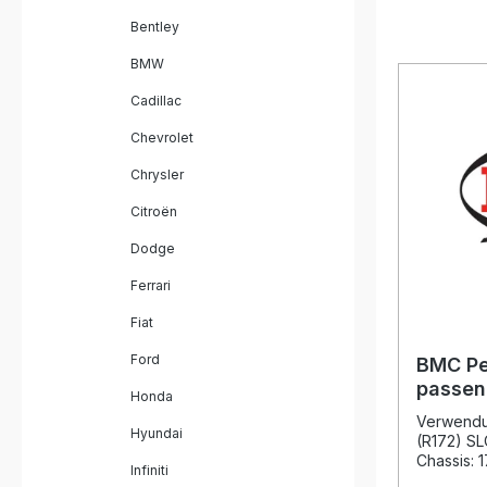
Bentley
BMW
Cadillac
Chevrolet
Chrysler
Citroën
Dodge
Ferrari
Fiat
Ford
BMC Pe
passen
Honda
(R172) 
Verwendu
Hyundai
2016- 
(R172) SL
Chassis:
Infiniti
Beschrei