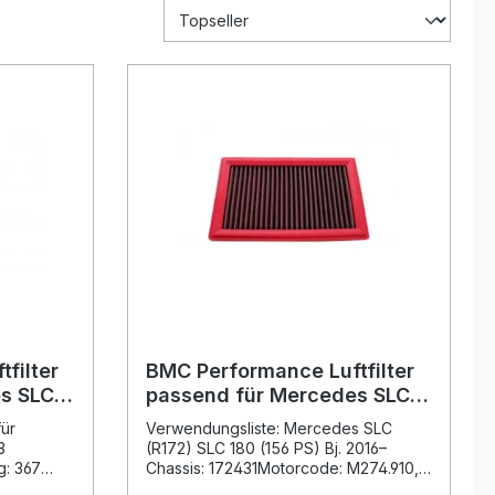
filter
BMC Performance Luftfilter
s SLC
passend für Mercedes SLC
(R172) SLC 180 (156 PS) Bj.
ür
Verwendungsliste: Mercedes SLC
2016– BMC: FB838/01
3
(R172) SLC 180 (156 PS) Bj. 2016–
g: 367
Chassis: 172431Motorcode: M274.910,
1724662
M270.910 Beschreibung: Der BMC