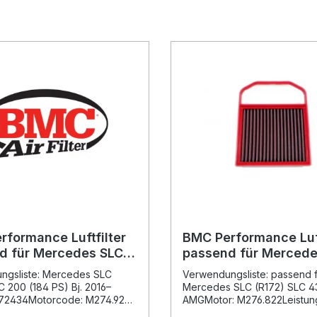
rformance Luftfilter
BMC Performance Luft
d für Mercedes SLC
passend für Mercede
SLC 200 (184 PS) Bj.
43 AMG R172
ngsliste: Mercedes SLC
Verwendungsliste: passend f
FB838/01
C 200 (184 PS) Bj. 2016–
Mercedes SLC (R172) SLC 4
 172434Motorcode: M274.920
AMGMotor: M276.822Leistun
bung: Der BMC Performance
PSBaujahr: ab 2016Chassis: 