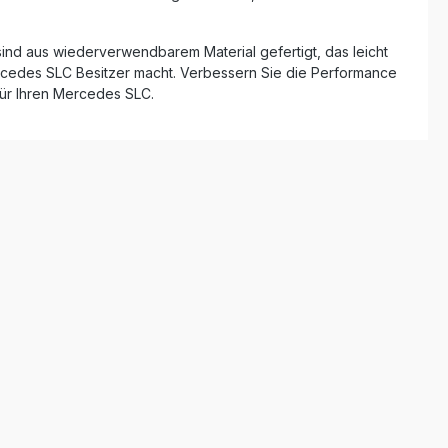
 und
naus sorgt
ie sind aus wiederverwendbarem Material gefertigt, das leicht
ercedes SLC Besitzer macht. Verbessern Sie die Performance
eit. Diese
 für Ihren Mercedes SLC.
ität
gen,
ren
für eine
Fahrzeugs
tät und
nfache
pfe
 Montagehinweise