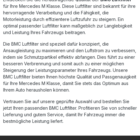
optimalen Schutz vor Feuchtigkeit, Korrosion und
für Ihre Mercedes M Klasse. Diese Luftfilter sind bekannt für ihre
Kraftstoffdämpfen. Dieses hochwertige Design ermöglicht
eine gleichmäßige Luftzufuhr und einen stabilen
hervorragende Verarbeitung und die Fähigkeit, die
Leistungsverlauf. Erhöhter Luftdurchsatz für verbesserte
Motorleistung durch effizientere Luftzufuhr zu steigern. Ein
Motorleistung Innovatives „Full Moulding“-Verfahren für
optimal passender Luftfilter kann maßgeblich zur Langlebigkeit
maximale Haltbarkeit Wiederverwendbares, waschbares
und Leistung Ihres Fahrzeugs beitragen.
Filterelement Schützt den Motor vor Schmutz und
Feuchtigkeit Formel-1-erprobte Technologie für
Die BMC Luftfilter sind speziell dafür konzipiert, die
Straßeneinsatz Lieferumfang: 1x BMC Performance Luftfilter
Ansaugleistung zu maximieren und den Luftstrom zu verbessern,
FB936/04 Montageanleitung
indem sie Schmutzpartikel effektiv abfangen. Dies führt zu einer
besseren Verbrennung und somit auch zu einer möglichen
Steigerung der Leistungsparameter Ihres Fahrzeugs. Unsere
BMC Luftfilter bieten Ihnen höchste Qualität und Passgenauigkeit
für Ihre Mercedes M Klasse, damit Sie stets das Optimum aus
Ihrem Auto herausholen können.
Vertrauen Sie auf unsere geprüfte Auswahl und bestellen Sie
jetzt Ihren passenden BMC Luftfilter. Profitieren Sie von schneller
Lieferung und gutem Service, damit Ihr Fahrzeug immer die
bestmögliche Leistung liefert.