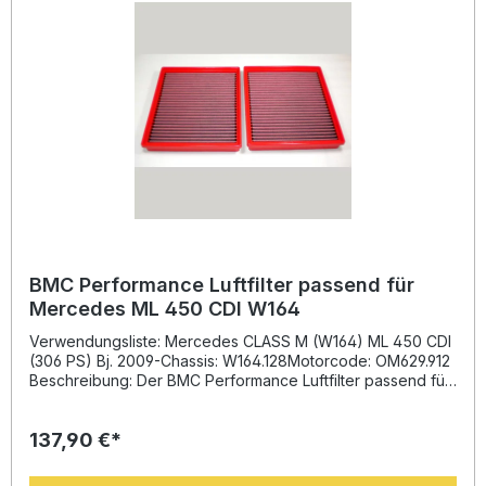
BMC Performance Luftfilter passend für
Mercedes ML 450 CDI W164
Verwendungsliste: Mercedes CLASS M (W164) ML 450 CDI
(306 PS) Bj. 2009-Chassis: W164.128Motorcode: OM629.912
Beschreibung: Der BMC Performance Luftfilter passend für
Mercedes ML 450 CDI W164 wurde entwickelt, um den
Luftdurchsatz im Ansaugsystem deutlich zu verbessern und
137,90 €*
gleichzeitig eine optimale Filterwirkung zu gewährleisten. Er
ersetzt den herkömmlichen Papierfilter durch ein
hochwertiges Baumwollfilterelement, das mehrfach