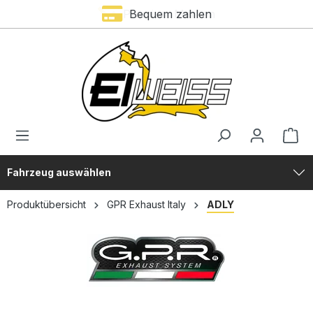
Premium Marken
Bequem zahlen
alt springen
Fahrzeug auswählen
Produktübersicht
GPR Exhaust Italy
ADLY