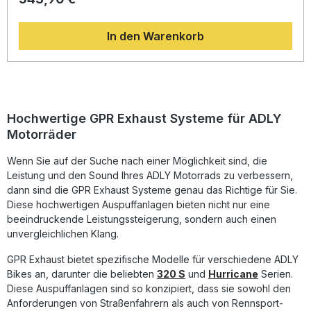
Design, eine deutliche Erhöhung von Drehmoment und
Leistung sowie eine spürbare Gewichtsersparnis
In den Warenkorb
gegenüber der Serienanlage. Das sorgt nicht nur für ein
sportlicheres Fahrerlebnis, sondern auch für eine
verbesserte Optik und Akustik. Dank des homologierten
Designs genießen Sie einen satten, tiefen Sound – legal im
Straßenverkehr – und profitieren gleichzeitig von der
hochwertigen Verarbeitung „Made in Italy“. Die Montage
erfolgt im Plug-&-Play-Verfahren, sodass der Einbau
Hochwertige GPR Exhaust Systeme für ADLY
unkompliziert und zeitsparend gelingt. GPR Produkte sind
Motorräder
DIN-zertifiziert und garantieren eine gleichbleibend hohe
Qualität, von der Sie langfristig profitieren. Der
Wenn Sie auf der Suche nach einer Möglichkeit sind, die
herausnehmbare dB-Killer ermöglicht es, den Klang nach
Ihren persönlichen Vorlieben anzupassen. Dieses
Leistung und den Sound Ihres ADLY Motorrads zu verbessern,
Auspuffsystem enthält alle fahrzeugspezifischen
dann sind die GPR Exhaust Systeme genau das Richtige für Sie.
Halterungen und das erforderliche Zubehör für eine
Diese hochwertigen Auspuffanlagen bieten nicht nur eine
perfekte Passform und einfache Installation. Homologierter
beeindruckende Leistungssteigerung, sondern auch einen
Slip-On Auspuff mit herausnehmbarem dB-Killer Optimierte
unvergleichlichen Klang.
Leistung und Drehmomentsteigerung Gewichtseinsparung
gegenüber der Serienanlage Plug-&-Play-Montage –
GPR Exhaust bietet spezifische Modelle für verschiedene ADLY
einfach und passgenau Hergestellt in Italien, DIN-
zertifizierte Qualität Lieferumfang: GPR Deeptone Slip-On
Bikes an, darunter die beliebten
320 S
und
Hurricane
Serien.
Auspuff Link Pipe Entfernbarer dB-Killer
Diese Auspuffanlagen sind so konzipiert, dass sie sowohl den
Fahrzeugspezifische Halterungen Montagezubehör
Anforderungen von Straßenfahrern als auch von Rennsport-