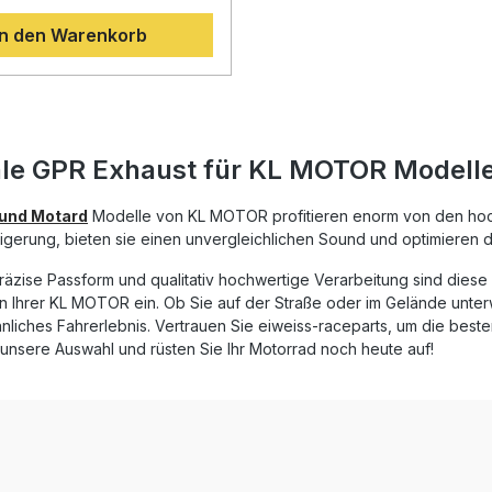
ische
geringeres Gewicht für verb
it sportlichem Design und
In den Warenkorb
Halterungen Montagezubehör
Handling Eintragungsfrei dank EG-
 eine deutliche Steigerung
Zulassung Lieferumfang: GPR Furore
moment und Leistung bei
Evo4 Poppy Slip-On Endsch
tiger Gewichtsreduktion im
Verbindungsrohr und Katalys
 zur Serienanlage. Zusätzlich
Abnehmbarer dB-Killer
en Sie von einem kräftigeren,
Fahrzeugspezifische Halter
eren Sound, der das
Montagematerial Mont
is intensiviert. Alle GPR
le GPR Exhaust für KL MOTOR Modell
erden in Italien hergestellt
nach höchsten
tandards DIN-zertifiziert. Der
und Motard
Modelle von KL MOTOR profitieren enorm von den hoch
st homologiert und somit legal
igerung, bieten sie einen unvergleichlichen Sound und optimieren 
nverkehr zugelassen. Dank
-Play-Montage kann die
räzise Passform und qualitativ hochwertige Verarbeitung sind diese 
on einfach und schnell
n Ihrer KL MOTOR ein. Ob Sie auf der Straße oder im Gelände unter
 idealerweise durch eine
liches Fahrerlebnis. Vertrauen Sie eiweiss-raceparts, um die best
tatt. Der Lieferumfang
unsere Auswahl und rüsten Sie Ihr Motorrad noch heute auf!
lle fahrzeugspezifischen
en und Zubehörteile, um
here und passgenaue
u gewährleisten.
rte Leistung und Drehmoment
r der Serienanlage
 Gewichtseinsparung durch
aterialien Sportlicher