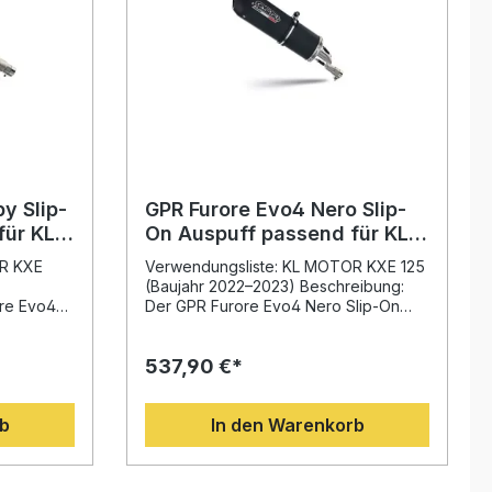
y Slip-
GPR Furore Evo4 Nero Slip-
für KL
On Auspuff passend für KL
MOTOR KXE 125 2022-2023
OR KXE
Verwendungsliste: KL MOTOR KXE 125
(Baujahr 2022–2023) Beschreibung:
re Evo4
Der GPR Furore Evo4 Nero Slip-On
end für KL
Auspuff passend für KL MOTOR KXE
durch
125 (2022–2023) überzeugt durch
537,90 €*
wertige
seine sportliche Optik, hochwertige
Verarbeitung und deutliche
lt mit der
Leistungsverbesserung. Der in Italien
rb
In den Warenkorb
er
gefertigte Endschalldämpfer bietet mit
bietet
seinem innovativen Design eine
e
spürbare Steigerung von Drehmoment
und Leistung bei gleichzeitiger