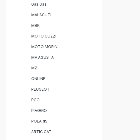
Gas Gas
Sound mit
Homologie
MALAGUTI
Straßenverkehr Einfa
Play-Montage Lieferumfan
MBK
Evo4 Slip
Herausnehmba
MOTO GUZZI
und Katalysator Fahrz
Halterun
MOTO MORINI
MV AGUSTA
MZ
ONLINE
PEUGEOT
PGO
PIAGGIO
POLARIS
ARTIC CAT