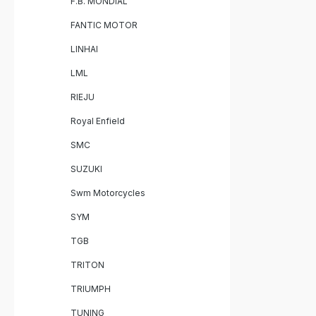
F.B. MONDIAL
FANTIC MOTOR
LINHAI
LML
RIEJU
Royal Enfield
SMC
SUZUKI
Swm Motorcycles
SYM
TGB
TRITON
TRIUMPH
TUNING