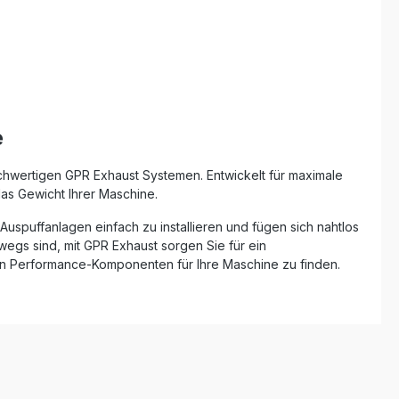
essertes
Halterungen Made in Italy mit DIN-
zertifizierter Qualität Lieferumfang:
GPR Furore Evo4 Nero Slip-On Auspuff
alldämpfer
Verbindungsrohr (Link Pipe)
ator
Katalysator Herausnehmbarer db-Killer
Fahrzeugspezifische Halterungen und
ungen und
Montagematerial
ageanleitung
e
wertigen GPR Exhaust Systemen. Entwickelt für maximale
das Gewicht Ihrer Maschine.
Auspuffanlagen einfach zu installieren und fügen sich nahtlos
wegs sind, mit GPR Exhaust sorgen Sie für ein
en Performance-Komponenten für Ihre Maschine zu finden.