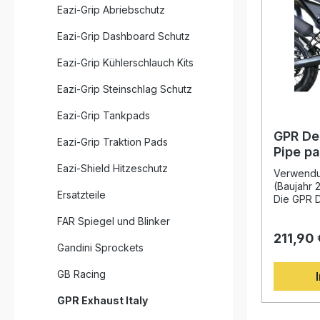
Eazi-Grip Abriebschutz
Eazi-Grip Dashboard Schutz
Eazi-Grip Kühlerschlauch Kits
Eazi-Grip Steinschlag Schutz
Eazi-Grip Tankpads
GPR De
Eazi-Grip Traktion Pads
Pipe p
KXE 12
Eazi-Shield Hitzeschutz
Verwendu
(Baujahr 
Ersatzteile
Die GPR D
passend 
FAR Spiegel und Blinker
2023 sorg
211,90 
Leistungs
Gandini Sprockets
Drehmome
Fahrzeug
GB Racing
langjähri
Motorrad-
GPR Exhaust Italy
Sie von e
das sowoh