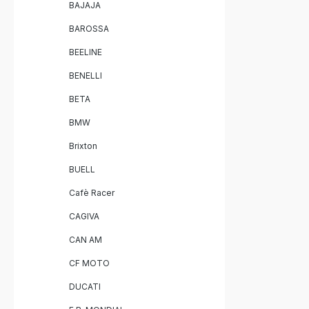
BAJAJA
BAROSSA
BEELINE
BENELLI
BETA
BMW
Brixton
BUELL
Cafè Racer
CAGIVA
CAN AM
CF MOTO
DUCATI