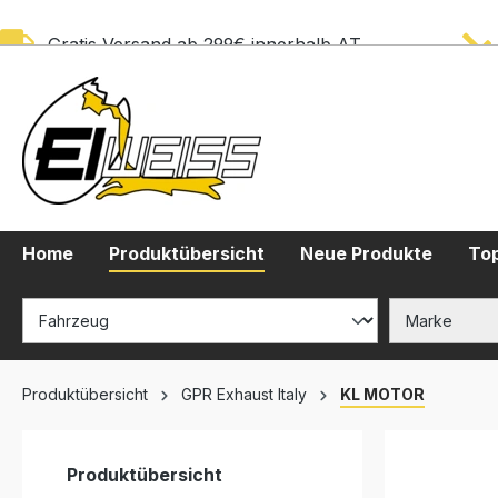
springen
Zur Hauptnavigation springen
Gratis Versand ab 299€ innerhalb AT
Home
Produktübersicht
Neue Produkte
Top
Produktübersicht
GPR Exhaust Italy
KL MOTOR
Produktübersicht