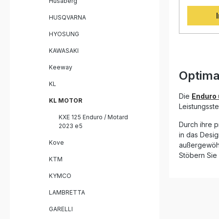
Husaberg
Decat Pipe Fahrzeugspezif
Technik m
sorgt für
HUSQVARNA
von Dreh
gleichzei
HYOSUNG
Vergleich
profitier
KAWASAKI
sportlich
Keeway
Fahrerlebn
Optima
Produkte w
KL
und sind 
Qualitätss
Die
Enduro 
KL MOTOR
Auspuff i
Leistungsste
im Straße
KXE 125 Enduro / Motard
Plug-and
Durch ihre p
2023 e5
Installati
in das Desig
erfolgen,
Kove
außergewöhn
Fachwerks
Stöbern Sie 
enthält a
KTM
Halterung
eine sic
KYMCO
Montage z
Verbesse
LAMBRETTA
gegenübe
Deutliche
GARELLI
hochwertige M