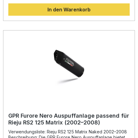
spürbar zu verbessern. Gleichzeitig sorgt es für eine
In den Warenkorb
deutliche Gewichtsersparnis gegenüber der Serienanlage
und verleiht dem Fahrzeug einen sportlichen Look mit
markantem Klang. Der GPR Furore Nero verfügt über eine
europäische Straßenzulassung (homologiert) und wird mit
herausnehmbarem dB-Killer und Katalysator geliefert. Sie
profitieren somit von einem legalen, aber sportlich satten
Sound und langfristiger Zuverlässigkeit, da GPR nach DIN-
Standards zertifiziert ist und seine Produkte ausschließlich
in Italien fertigt. Dank der Plug-&-Play-Ausführung ist die
Installation unkompliziert. Dennoch empfiehlt der Hersteller
die Montage in einer Fachwerkstatt, um eine optimale
Passgenauigkeit und Funktion sicherzustellen.
Homologiertes Full-System mit herausnehmbarem dB-Killer
und Katalysator Deutlich verbesserter Sound und
Leistungssteigerung Leichtbauweise für spürbare
Gewichtseinsparung Gefertigt in Italien – hohe Qualität
durch DIN-Zertifizierung Einfache Plug-&-Play-Montage
Lieferumfang: GPR Furore Nero Komplettanlage (Full
System) Herausnehmbarer dB-Killer Katalysator
Fahrzeugspezifische Halterungen Montagezubehör
GPR Furore Nero Auspuffanlage passend für
Rieju RS2 125 Matrix (2002–2008)
Verwendungsliste: Rieju RS2 125 Matrix Naked 2002–2008
Beschreibung: Die GPR Furore Nero Auspuffanlage bietet