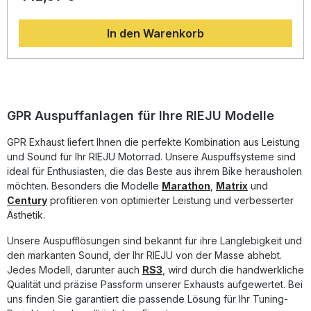
Leistungssteigerung und ein optimiertes Drehmoment,
sondern sorgt gleichzeitig für eine spürbare
In den Warenkorb
Gewichtseinsparung gegenüber der Serienanlage. Das
markante Design und der sportliche Sound verleihen Ihrem
Motorrad eine dynamische und individuelle Note. Dank des
entfernbaren dB Killers haben Sie die Wahl zwischen
legalem Straßenbetrieb und sportlicherem Klangbild. Die
Montage erfolgt als Plug-and-Play-Lösung – für den
korrekten Einbau wird die Installation in einer Fachwerkstatt
GPR Auspuffanlagen für Ihre RIEJU Modelle
empfohlen. Homologierte Komplettanlage aus Edelstahl
(Inox) Deutlich erhöhte Performance und Drehmoment
GPR Exhaust liefert Ihnen die perfekte Kombination aus Leistung
Gewichtseinsparung gegenüber der Serienanlage Mit
und Sound für Ihr RIEJU Motorrad. Unsere Auspuffsysteme sind
entnehmbarem dB Killer für variable Soundoptionen
Italienisches Qualitätsprodukt – gefertigt nach DIN-
ideal für Enthusiasten, die das Beste aus ihrem Bike herausholen
Standards Lieferumfang: GPR Furore-X Inox
möchten. Besonders die Modelle
Marathon
,
Matrix
und
Komplettauspuffanlage Alle fahrzeugspezifischen
Century
profitieren von optimierter Leistung und verbesserter
Halterungen Montagematerial und Zubehör
Ästhetik.
Homologationsunterlagen
Unsere Auspufflösungen sind bekannt für ihre Langlebigkeit und
den markanten Sound, der Ihr RIEJU von der Masse abhebt.
Jedes Modell, darunter auch
RS3
, wird durch die handwerkliche
Qualität und präzise Passform unserer Exhausts aufgewertet. Bei
uns finden Sie garantiert die passende Lösung für Ihr Tuning-