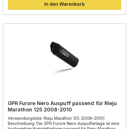
In den Warenkorb
Gewichtsreduzierung im Vergleich zur Serienanlage. Der
tief sportliche Klang mit homologiertem dB-Killer sorgt für
begeisternden Sound bei gleichzeitig zulässiger
Straßenzulassung.Dank Plug-and-Play-Montage gelingt der
Einbau schnell und sicher – die passende Halterung sowie
das komplette Montagematerial sind im Lieferumfang
enthalten. Die GPR Produkte werden nach DIN-Standards
hergestellt und stehen für gleichbleibend hohe Qualität
sowie Zuverlässigkeit. Ideal für alle, die ihr Motorrad
optisch und technisch aufwerten möchten. Homologierte
Komplettanlage mit herausnehmbarem DB-Killer Sportlicher
Sound und Leistungssteigerung Hochwertige Verarbeitung
– Made in Italy Plug & Play: einfache Montage mit allen
benötigten Halterungen Deutliches Gewichtsersparnis
gegenüber der Serienanlage Lieferumfang: GPR Furore
Nero Komplettanlage (Krümmer + Endtopf)
Herausnehmbarer dB-Killer Fahrzeugspezifische
Halterungen Montagezubehör
GPR Furore Nero Auspuff passend für Rieju
Marathon 125 2008-2010
Verwendungsliste: Rieju Marathon 125 (2008–2010)
Beschreibung: Die GPR Furore Nero Auspuffanlage ist eine
hochwertige Komplettanlage passend für Rieju Marathon