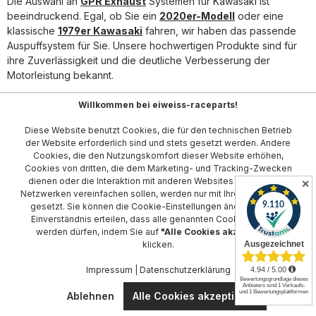
Die Auswahl an
GPR Exhaust
Systemen für Kawasaki ist
Edelstahl (Inox) mit geringem Gewicht Plug-and-Play-
System für einfache Montage Entwickelt und hergestellt in
beeindruckend. Egal, ob Sie ein
2020er-Modell
oder eine
Italien nach DIN-Qualitätsstandard Lieferumfang: GPR M3
klassische
1979er Kawasaki
fahren, wir haben das passende
Inox Racing Komplettauspuffanlage Removable DB Killer
Auspuffsystem für Sie. Unsere hochwertigen Produkte sind für
Alle fahrzeugspezifischen Halterungen Montagezubehör
ihre Zuverlässigkeit und die deutliche Verbesserung der
Motorleistung bekannt.
Mit einer breiten Palette von Serien, einschließlich der
Ninja
Willkommen bei eiweiss-raceparts!
2021-2022
und
Zephyr ZR550D 1992-1995
, bietet GPR
Diese Website benutzt Cookies, die für den technischen Betrieb
innovatives Design und italienisches Know-how, um die Leistung
der Website erforderlich sind und stets gesetzt werden. Andere
Ihres Motorrads auf ein neues Level zu heben.
Cookies, die den Nutzungskomfort dieser Website erhöhen,
Cookies von dritten, die dem Marketing- und Tracking-Zwecken
Installation ist einfach und das Ergebnis beeindruckend.
dienen oder die Interaktion mit anderen Websites und sozialen
✕
Optimieren Sie Ihr Fahrerlebnis mit einem Auspuffsystem, das
Netzwerken vereinfachen sollen, werden nur mit Ihrer Zustimmung
sowohl auf Leistung als auch auf Langlebigkeit ausgelegt ist.
gesetzt. Sie können die
Cookie-Einstellungen
ändern oder Ihr
Besuchen Sie unseren Shop für weitere Informationen und
Einverständnis erteilen, dass alle genannten Cookies gesetzt
individualisieren Sie Ihr Kawasaki Motorrad mit einem
werden dürfen, indem Sie auf
"Alle Cookies akzeptieren"
klicken.
maßgeschneiderten GPR Exhaust.
Impressum
|
Datenschutzerklärung
Kontakt
Ablehnen
Alle Cookies akzeptieren