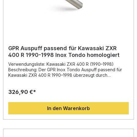
GPR Auspuff passend für Kawasaki ZXR
400 R 1990-1998 Inox Tondo homologiert
Verwendungsliste: Kawasaki ZXR 400 R (1990–1998)
Beschreibung: Der GPR Inox Tondo Auspuff passend für
Kawasaki ZXR 400 R 1990–1998 überzeugt durch
modernes Design, hochwertige Materialien und eine
deutliche Leistungssteigerung. Dank der langjährigen
326,90 €*
Erfahrung von GPR in der Motorrad-Weltmeisterschaft
profitieren Sie von einem verbesserten Drehmoment,
spürbarer Gewichtsreduktion sowie einem sportlich-
In den Warenkorb
aggressiven Sound. Die Anlage ist homologiert und somit
legal im Straßenverkehr nutzbar. Durch die Plug-and-Play-
Montage können Sie den Sportauspuff schnell und
unkompliziert installieren. Der herausnehmbare db-Killer
ermöglicht Ihnen, den Klang individuell anzupassen.
Hergestellt in Italien unter DIN-zertifizierten