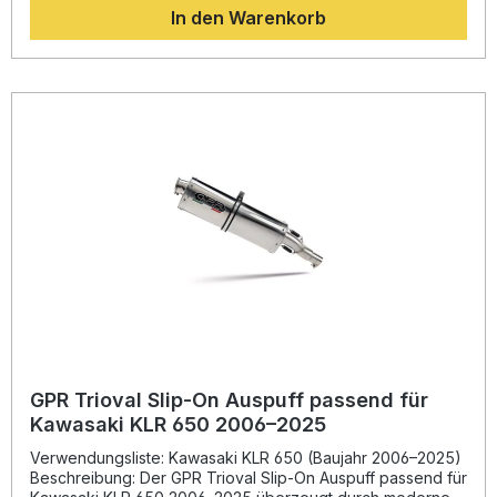
In den Warenkorb
wird. Das Ergebnis ist nicht nur eine moderne Optik,
sondern auch ein kraftvoller, sportlicher Sound, den Sie bei
jeder Fahrt genießen werden. Der GPR Deeptone Inox
besteht aus hochwertigem, rostfreiem Edelstahl und wird in
Italien gefertigt. Durch das Plug-and-Play-System ist die
Montage einfach und schnell erledigt. Für eine optimale
Installation wird jedoch die Montage in einer Fachwerkstatt
empfohlen. Der Auspuff ist homologiert und wird mit
herausnehmbarem dB-Killer geliefert, sodass Sie legal
unterwegs sind und gleichzeitig den sportlichen Klang
genießen können. Homologierter Slip-On Auspuff mit
herausnehmbarem dB-Killer Leistungssteigerung und
Gewichtsersparnis gegenüber der Serie Sportlicher Sound
und ansprechendes Edelstahl-Design Plug-and-Play
Montage mit fahrzeugspezifischem Zubehör Hergestellt in
Italien – hohe Verarbeitungsqualität Lieferumfang: GPR
Deeptone Inox Slip-On Auspuff Herausnehmbarer dB-Killer
Verbindungsrohr (Link Pipe) Fahrzeugspezifische
Halterungen Montagezubehör
GPR Trioval Slip-On Auspuff passend für
Kawasaki KLR 650 2006–2025
Verwendungsliste: Kawasaki KLR 650 (Baujahr 2006–2025)
Beschreibung: Der GPR Trioval Slip-On Auspuff passend für