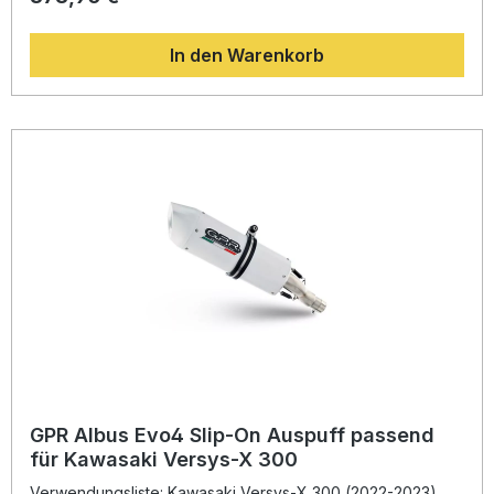
Herstellers in der Motorrad-Weltmeisterschaft, sorgt dieser
Edelstahl-Endschalldämpfer für eine spürbare Erhöhung
In den Warenkorb
von Drehmoment und Leistung sowie eine deutliche
Gewichtsersparnis gegenüber dem Serienteil. Das Resultat:
ein sportlicher Sound und eine verbesserte Performance,
die Sie auf jeder Fahrt erleben können. Dank Plug-and-
Play-Bauweise lässt sich der GPR Auspuff einfach
montieren – empfohlen wird die Installation in einer
Fachwerkstatt. Der Hersteller ist DIN-zertifiziert und
produziert in Italien, was eine gleichbleibend hohe Qualität
gewährleistet. Die Anlage ist homologiert und damit legal im
Straßenverkehr nutzbar. Sie profitieren nicht nur von einem
dynamischeren Klangbild, sondern auch von einem
attraktiven Preis-Leistungs-Verhältnis. Hochwertiger
Edelstahl-Slip-on mit sportlichem Sound Homologiert – legal
im Straßenverkehr einsetzbar Deutliche Leistungs- und
Drehmomentsteigerung Einfache Plug-and-Play-Montage
Hergestellt in Italien – geprüfte Qualität Lieferumfang: GPR
Deeptone Inox Slip-on Auspuff Removable dB-Killer
Verbindungsrohr (Link Pipe) Katalysator
Fahrzeugspezifische Halterungen und Montagematerial
GPR Albus Evo4 Slip-On Auspuff passend
für Kawasaki Versys-X 300
Verwendungsliste: Kawasaki Versys-X 300 (2022-2023)