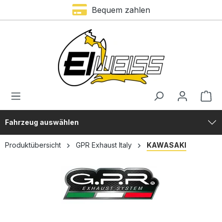
Trustami Bewertung – 4,9 von 5 Sternen
Bequem zahlen
alt springen
Fahrzeug auswählen
Produktübersicht
GPR Exhaust Italy
KAWASAKI