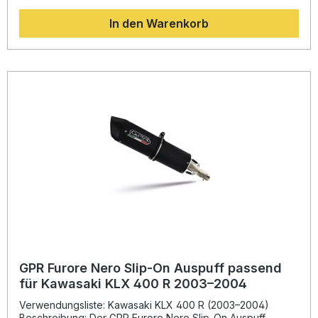
Darüber hinaus reduziert der Edelstahl-Endschalldämpfer
In den Warenkorb
das Fahrzeuggewicht und sorgt für einen sportlich-
markanten Klang. Die Homologation umfasst eine
Straßenzulassung, und der db Killer ist herausnehmbar.
Hergestellt in Italien und DIN-zertifiziert, überzeugt dieser
Auspuff mit hoher Fertigungsqualität und Langlebigkeit.
Durch das Plug-&-Play-System ist die Installation
unkompliziert – für optimale Ergebnisse wird jedoch die
Montage in einer Fachwerkstatt empfohlen. Homologierter
Slip-On Auspuff inklusive herausnehmbarem db Killer und
Verbindungsrohr Verbesserte Leistung und
Drehmomententwicklung Deutliche Gewichtseinsparung im
Vergleich zur Serienanlage Satter Rennsport-Sound mit
Straßenzulassung Plug-&-Play-Montage, hergestellt in
Italien Lieferumfang: GPR Satinox Slip-On Auspuff
Herausnehmbarer db Killer Verbindungsrohr
Montagehalterungen Komplettes Zubehör für die Montage
GPR Furore Nero Slip-On Auspuff passend
für Kawasaki KLX 400 R 2003–2004
Verwendungsliste: Kawasaki KLX 400 R (2003–2004)
Beschreibung: Der GPR Furore Nero Slip-On Auspuff