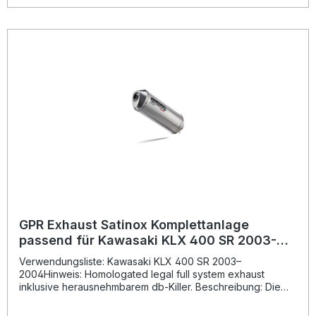
abnehmbare dB-Killer eine flexible Anpassung des
Klangcharakters ermöglicht.Hergestellt in Italien und nach
europäischen Standards geprüft, zeichnet sich die Anlage
durch ihre Homologation und die langlebige Qualität aus.
Dank der Plug-and-Play-Montage ist der Einbau einfach, es
werden keine zusätzlichen Anpassungen benötigt. Für
beste Ergebnisse empfiehlt es sich, die Installation von
einer Fachwerkstatt durchführen zu lassen. Homologierte
Komplettauspuffanlage mit herausnehmbarem dB-Killer
Spürbare Leistungs- und Drehmomentsteigerung Deutlich
geringeres Gewicht gegenüber der Serienanlage
Sportlich-aggressiver Sound mit Straßenzulassung
Hergestellt in Italien – hochwertige Qualität und
Langlebigkeit Lieferumfang: GPR Furore Nero
Komplettauspuffanlage Herausnehmbarer dB-Killer
Fahrzeugspezifische Halterungen Montagezubehör
Homologationsunterlagen
GPR Exhaust Satinox Komplettanlage
passend für Kawasaki KLX 400 SR 2003-
2004
Verwendungsliste: Kawasaki KLX 400 SR 2003–
2004Hinweis: Homologated legal full system exhaust
inklusive herausnehmbarem db-Killer. Beschreibung: Die
GPR Exhaust Satinox Komplettanlage wurde speziell
passend für die Kawasaki KLX 400 SR (Baujahr 2003–