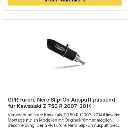
gefertigt, bietet eine langlebige Qualität und wird in Italien
hergestellt. Dank der Plug-and-Play-Montage lässt sich der
Slip-On problemlos an Ihrem Fahrzeug installieren. Für ein
optimales Ergebnis wird die Montage in einer Fachwerkstatt
empfohlen. Homologierter Slip-On Auspuff inklusive
herausnehmbarem db Killer und Verbindungsrohr Deutlich
verbesserter Sound gegenüber der Serienanlage
Spürbare Leistungssteigerung und Drehmomentzuwachs
Reduziertes Gewicht für besseres Handling
Qualitätsfertigung aus Italien, Plug-and-Play-System
Lieferumfang: GPR Furore Nero Slip-On Auspuff
Herausnehmbarer db Killer Verbindungsrohr
Fahrzeugspezifische Halterungen Montagezubehör
GPR Furore Nero Slip-On Auspuff passend
für Kawasaki Z 750 R 2007-2014
Verwendungsliste: Kawasaki Z 750 R (2007–2014)Hinweis:
Montage nur an Modellen mit Originalkrümmer möglich.
Beschreibung: Der GPR Furore Nero Slip-On Auspuff bietet