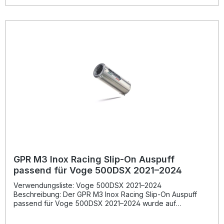
verleiht dem Motorrad zusätzlich eine exklusive Optik.Dank
der europäischen Homologation ist der Auspuff
straßenzugelassen. Der herausnehmbare db-Killer
ermöglicht Ihnen, bei Bedarf den Klang individuell
anzupassen. Durch das Plug-and-Play-System gestaltet
sich die Montage besonders einfach, dennoch wird der
Einbau in einer Fachwerkstatt empfohlen. Hergestellt in
Italien – für dauerhaft hohe Qualität und Präzision. Legal
homologierter Slip-On Auspuff mit herausnehmbarem db-
Killer Spürbarer Leistungs- und Drehmomentzuwachs
Sportliches Design im Nero-Finish Deutliche
Gewichtseinsparung gegenüber der Serie Hergestellt in
Italien mit DIN-zertifizierter Fertigung Lieferumfang: GPR
Furore Evo4 Nero Slip-On Endschalldämpfer
Verbindungsrohr (Link Pipe) Herausnehmbarer db-Killer
Fahrzeugspezifische Halterungen Befestigungsmaterial
und Anbaumaterial
GPR M3 Inox Racing Slip-On Auspuff
passend für Voge 500DSX 2021–2024
Verwendungsliste: Voge 500DSX 2021–2024
Beschreibung: Der GPR M3 Inox Racing Slip-On Auspuff
passend für Voge 500DSX 2021–2024 wurde auf
Grundlage der langjährigen Erfahrung von GPR in der
Motorrad-Weltmeisterschaft entwickelt. Durch das