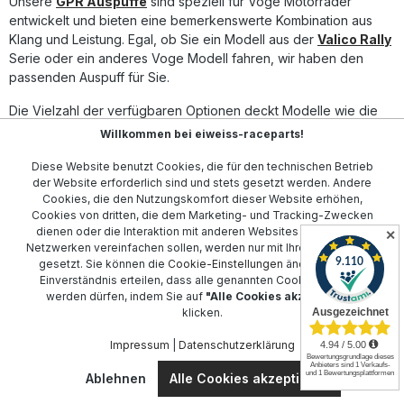
Unsere
GPR Auspuffe
sind speziell für Voge Motorräder
and-Play-System – einfache Montage Hergestellt in Italien
nach DIN-zertifizierten Standards Lieferumfang: GPR
entwickelt und bieten eine bemerkenswerte Kombination aus
Deeptone Inox Slip-On Endschalldämpfer Link Pipe
Klang und Leistung. Egal, ob Sie ein Modell aus der
Valico Rally
Herausnehmbarer db Killer Fahrzeugspezifische
Serie oder ein anderes Voge Modell fahren, wir haben den
Halterungen Montagezubehör
passenden Auspuff für Sie.
Die Vielzahl der verfügbaren Optionen deckt Modelle wie die
500DS
,
650DSX
, sowie die
900DSX
ab. Jedes unserer
Willkommen bei eiweiss-raceparts!
Produkte wird darauf geprüft, höchste Standards in Sachen
Diese Website benutzt Cookies, die für den technischen Betrieb
Qualität und Performance zu erfüllen. Vertrauen Sie auf das
der Website erforderlich sind und stets gesetzt werden. Andere
Know-how von GPR, um Ihr Fahrerlebnis auf ein neues Level zu
Cookies, die den Nutzungskomfort dieser Website erhöhen,
heben.
Cookies von dritten, die dem Marketing- und Tracking-Zwecken
dienen oder die Interaktion mit anderen Websites und sozialen
✕
Während ein GPR Auspuff Ihr Motorrad nicht nur begeistern lässt,
Netzwerken vereinfachen sollen, werden nur mit Ihrer Zustimmung
sorgt er auch für einen unvergleichlichen Sound, der Ihnen das
gesetzt. Sie können die
Cookie-Einstellungen
ändern oder Ihr
Gefühl gibt, Teil der Rennstrecken-Elite zu sein. Profitieren Sie
Einverständnis erteilen, dass alle genannten Cookies gesetzt
von der Robustheit und Präzision dieser hochwertigen
werden dürfen, indem Sie auf
"Alle Cookies akzeptieren"
klicken.
Komponenten, die speziell entwickelt wurden, um sowohl die
Leistung als auch die Ästhetik Ihrer Voge zu optimieren.
Impressum
|
Datenschutzerklärung
Bestellen Sie jetzt und erleben Sie den Unterschied.
Ablehnen
Alle Cookies akzeptieren