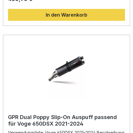
Drehmoment gegenüber dem Serienauspuff. Dank der
hochwertigen Materialien bietet dieser Auspuff eine
In den Warenkorb
deutliche Gewichtseinsparung sowie einen sportlich-
markanten Sound, der Ihr Fahrerlebnis intensiviert.
Hergestellt in Italien erfüllt GPR höchste Qualitätsstandards
und garantiert dauerhafte Zuverlässigkeit. Die Montage ist
als Plug-and-Play-System konzipiert – für eine passgenaue
Installation wird die Montage in einer Fachwerkstatt
empfohlen. Verbessertes Drehmoment und Leistung
Sportlich-aggressiver Sound Leichte Bauweise aus
hochwertigem Titan Plug-and-Play-Montagesystem
Hergestellt in Italien nach DIN-Qualitätsstandard
Lieferumfang: Racing Slip-On Auspuff M3 Black Titanium
Verbindungsrohr (Link Pipe) Fahrzeugspezifische
Halterungen und Zubehör
GPR Dual Poppy Slip-On Auspuff passend
für Voge 650DSX 2021-2024
Verwendungsliste: Voge 650DSX 2021–2024 Beschreibung: