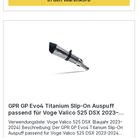
Soundcharakteristik sorgt für ein sportliches, aber dennoch
alltagstaugliches Fahrerlebnis. Die Edelstahlkonstruktion
steht für Langlebigkeit und Korrosionsbeständigkeit,
während die mitgelieferte Verbindungspipeline eine
einfache Plug-and-Play-Montage ermöglicht. Die
Homologation erlaubt den legalen Straßenbetrieb, und der
herausnehmbare dB-Killer gibt Ihnen Flexibilität bei der
individuellen Klanggestaltung. Der Hersteller ist DIN-
zertifiziert und gewährleistet konstant hohe Qualität – ein
echtes Plus für anspruchsvolle Motorradfahrerinnen und -
fahrer. Edelstahl-Slip-On mit sportlicher Optik und
homologierter Straßenzulassung Erhöht Leistung und
Drehmoment – spürbare Performance-Steigerung
Herausnehmbarer dB-Killer für individuellen Sound Plug-
and-Play-Montage ohne Anpassungsarbeiten Hergestellt in
Italien mit DIN-zertifizierter Qualität Lieferumfang: GPR M3
Inox Slip-On Auspuff Verbindungsrohr (Link Pipe)
Herausnehmbarer dB-Killer Fahrzeugspezifische
Halterungen Montagematerial und Zubehör
GPR GP Evo4 Titanium Slip-On Auspuff
passend für Voge Valico 525 DSX 2023–
2024
Verwendungsliste: Voge Valico 525 DSX (Baujahr 2023–
2024) Beschreibung: Der GPR GP Evo4 Titanium Slip-On
Auspuff passend für Voge Valico 525 DSX 2023–2024