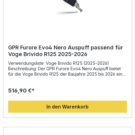
GPR Furore Evo4 Nero Auspuff passend für
Voge Brivido R125 2025-2026
Verwendungsliste: Voge Brivido R125 (2025–2026)
Beschreibung: Der GPR Furore Evo4 Nero Auspuff bietet
für die Voge Brivido R125 der Baujahre 2025 bis 2026 eine
ideale Kombination aus Performance, Design und Sound.
Entwickelt auf Basis langjähriger Erfahrung in der Motorrad-
516,90 €*
Weltmeisterschaft überzeugt dieses homologierte Full
System durch gesteigertes Drehmoment, optimierte
Leistung und eine signifikante Gewichtsreduzierung im
In den Warenkorb
Vergleich zur Serienanlage. Die hochwertige italienische
Fertigung sorgt für exzellente Passgenauigkeit und eine
sportliche Optik.Dank Plug & Play-Montage kann die Anlage
schnell und unkompliziert verbaut werden – dennoch wird
die Installation in einer Fachwerkstatt empfohlen, um eine
optimale Funktion und Langlebigkeit sicherzustellen. Der