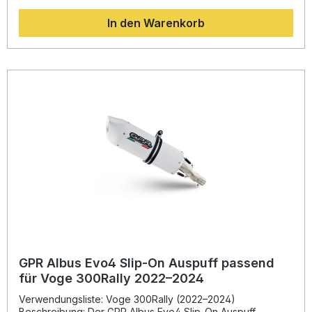
deutliche Gewichtsreduktion im Vergleich zur Serienanlage.
In den Warenkorb
Das Ergebnis ist eine spürbare Verbesserung der
Performance und ein kraftvoller, sportlicher Sound, der
durch den herausnehmbaren dB-Killer individuell
angepasst werden kann. Dank der europäischen Zulassung
ist dieser Slip-On Auspuff für den legalen Straßenbetrieb
zugelassen. Der Einbau erfolgt nach Plug-and-Play-Prinzip
und wird für optimale Ergebnisse durch eine Fachwerkstatt
empfohlen. Hergestellt in Italien unter zertifizierten
Qualitätsstandards. Legal homologierter Edelstahl-Slip-On
Endschalldämpfer Deutliche Gewichtseinsparung
gegenüber der Serienanlage Herausnehmbarer dB-Killer
für anpassbaren Sound Plug-and-Play Montage – einfach
und passgenau Gefertigt in Italien unter DIN-zertifizierter
Qualität Lieferumfang: GPR Deeptone Inox Slip-On
Endschalldämpfer Link Pipe mit Katalysator
Herausnehmbarer dB-Killer Fahrzeugspezifische
Halterungen Montagezubehör
GPR Albus Evo4 Slip-On Auspuff passend
für Voge 300Rally 2022–2024
Verwendungsliste: Voge 300Rally (2022–2024)
Beschreibung: Der GPR Albus Evo4 Slip-On Auspuff