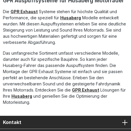
GPR Auspuffsysteme für Husaberg Motorräder
sicherzustellen. Homologierter Slip-On Auspuff mit
herausnehmbarem db Killer Sportlicher Sound und
Die
GPR Exhaust
Systeme stehen für höchste Qualität und
Leistungssteigerung gegenüber der Serie Gefertigt aus
Performance, die speziell für
Husaberg
Modelle entwickelt
leichtem, langlebigem Edelstahl DIN-zertifizierte Qualität –
hergestellt in Italien Plug-and-Play-Montage mit allen
wurden. Mit diesen Auspuffsystemen erleben Sie eine deutliche
fahrzeugspezifischen Halterungen Lieferumfang: GPR
Steigerung von Leistung und Sound Ihres Motorrads. Sie sind
Furore-X Inox Slip-On Auspuff Fahrzeugspezifische
aus hochwertigen Materialien gefertigt und sorgen für eine
Halterungen Verbindungsrohr (Link Pipe) Removable db
verbesserte Abgasführung.
Killer Montagezubehör
Das umfangreiche Sortiment umfasst verschiedene Modelle,
darunter auch für spezifische Baujahre. So kann jeder
Husaberg-Fahrer das passende Auspuffsystem finden. Die
Montage der GPR Exhaust Systeme ist einfach und sie passen
perfekt an bestehende Anschlüsse. Erleben Sie den
unverwechselbaren Sound und die gesteigerte Fahrdynamik
Ihres Motorrads. Entdecken Sie die
GPR Exhaust
Lösungen für
Ihre
Husaberg
und genießen Sie die Optimierung der
Motorleistung.
Kontakt