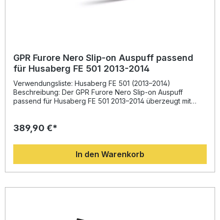
GPR Furore Nero Slip-on Auspuff passend
für Husaberg FE 501 2013-2014
Verwendungsliste: Husaberg FE 501 (2013–2014)
Beschreibung: Der GPR Furore Nero Slip-on Auspuff
passend für Husaberg FE 501 2013–2014 überzeugt mit
hochwertiger Verarbeitung, homologierter
Straßenzulassung und sportlicher Soundcharakteristik.
389,90 €*
Dank der Erfahrung aus der Motorrad-Weltmeisterschaft
bietet GPR eine perfekt abgestimmte Abgasanlage mit
optimiertem Drehmoment und einer deutlichen
In den Warenkorb
Gewichtsersparnis gegenüber der Serienanlage. Das
innovative Design wertet das Fahrzeug optisch und
akustisch auf, während die Performance sowohl im unteren
als auch im oberen Drehzahlbereich verbessert wird. Der
Schalldämpfer verfügt über einen entfernbaren DB Killer
und eine Verbindungsrohrleitung (Link Pipe). Die Plug-&-
Play-Montage ermöglicht den einfachen Austausch ohne
zusätzliche Anpassungen. Für ein optimales Ergebnis wird