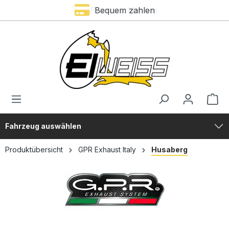
Premium Marken
Bequem zahlen
alt springen
Fahrzeug auswählen
Produktübersicht
GPR Exhaust Italy
Husaberg