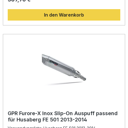
innovatives Design mit gesteigerter Leistung und deutlicher
Gewichtseinsparung gegenüber der Serienanlage. Die
In den Warenkorb
Anlage überzeugt durch exzellente Verarbeitungsqualität
und eine homologierte Straßenzulassung, sodass Sie
rechtssicher unterwegs sind. Dank Plug-and-Play-System
gestaltet sich die Montage unkompliziert, dennoch
empfiehlt sich die Installation in einer Fachwerkstatt. Der
abnehmbare db-Killer ermöglicht eine flexible
Soundanpassung – sportlich oder alltagstauglich. Gefertigt
in Italien unter DIN-zertifizierter Qualitätssicherung, steht
der Name GPR für zuverlässige Performance und
Langlebigkeit. Sportlicher Look durch edles Furore Nero
Design Homologierte Anlage mit herausnehmbarem db-
Killer Mehr Leistung, höheres Drehmoment und
Gewichtsersparnis Plug-and-Play Montage –
fahrzeugspezifische Passform Qualitätsprodukt, hergestellt
in Italien Lieferumfang: GPR Furore Nero Slip-On Auspuff
Verbindungsrohr (Link Pipe) Herausnehmbarer db-Killer
Fahrzeugspezifische Halterungen und Montagematerial
Montagehinweise
GPR Furore-X Inox Slip-On Auspuff passend
für Husaberg FE 501 2013-2014