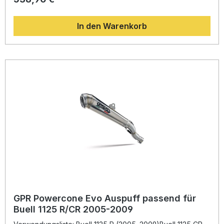
Auspuff eine sportliche Optik und einen kernigen, dennoch
zugelassenen Sound. Durch den Einsatz hochwertiger
In den Warenkorb
Materialien und präziser Fertigung in Italien profitieren Sie
von hoher Langlebigkeit und gleichbleibender Qualität. Der
Auspuff ist EU-homologiert und wird mit einem
herausnehmbaren db-Killer und passendem
Verbindungrohr geliefert. Dank Plug-and-Play-System lässt
sich die Montage unkompliziert durchführen – idealerweise
in einer Fachwerkstatt. So erhalten Sie eine effiziente
Leistungsoptimierung, einen markanten Look und ein
emotionales Fahrerlebnis in einem Produkt. EU-
homologierter Slip-On Auspuff mit herausnehmbarem db-
Killer Spürbarer Leistungszuwachs und deutliche
Gewichtseinsparung Hochwertige Verarbeitung –
hergestellt in Italien Einfacher Einbau dank Plug-and-Play-
System Sportlicher Sound und modernes Design
Lieferumfang: GPR Powercone Evo Slip-On
Endschalldämpfer Entfernbarer db-Killer Verbindungsrohr
(Link Pipe) Fahrzeugspezifische Halterungen
Montagezubehör
GPR Powercone Evo Auspuff passend für
Buell 1125 R/CR 2005-2009