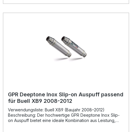
akustische Klangbild wird sportlicher und intensiver,
wodurch Sie Ihr Fahrerlebnis auf ein neues Niveau heben
können – und das alles mit Straßenzulassung.Dank des
Plug-and-Play-Systems lässt sich der Slip-On einfach
installieren. Für eine fachgerechte Montage wird die
Installation in einer qualifizierten Werkstatt empfohlen. Der
Hersteller ist DIN-zertifiziert und produziert ausschließlich in
Italien, was gleichbleibend hohe Qualität und Langlebigkeit
garantiert. Homologierter Slip-On Endschalldämpfer mit
herausnehmbarem dB-Killer Optimiertes Drehmoment,
höhere Leistung und reduziertes Gewicht Sportlicher
Sound mit Straßenzulassung (homologiert) Plug-and-Play-
Montage, alle Halterungen und Zubehör im Lieferumfang
enthalten Hergestellt in Italien, DIN-zertifizierte Qualität
Lieferumfang: GPR Powercone Evo Slip-On Auspuff Link
Pipe (Verbindungsrohr) Herausnehmbarer dB-Killer Alle
fahrzeugspezifischen Halterungen Montagezubehör
GPR Deeptone Inox Slip-on Auspuff passend
für Buell XB9 2008-2012
Verwendungsliste: Buell XB9 (Baujahr 2008–2012)
Beschreibung: Der hochwertige GPR Deeptone Inox Slip-
on Auspuff bietet eine ideale Kombination aus Leistung,
Design und Sound. Entwickelt auf Basis der Erfahrung aus
der Motorrad-Weltmeisterschaft, sorgt dieser Edelstahl-