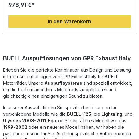
978,91 €*
Endschalldämpfer für eine spürbare Verbesserung von
Drehmoment und Leistung sowie eine deutliche
Gewichtsreduzierung im Vergleich zur Serienanlage. Das
In den Warenkorb
auffällige Design und der charakteristische GPR-Sound
verleihen Ihrem Motorrad eine unverwechselbare Optik
und ein intensives Klangerlebnis. Dank der Dual-
Homologation dürfen Sie dieses System in zahlreichen
Ländern legal im Straßenverkehr nutzen. Die Montage ist
als Plug-and-Play-System konzipiert, kann jedoch für
optimale Ergebnisse in einer Fachwerkstatt empfohlen
BUELL Auspufflösungen von GPR Exhaust Italy
werden. Dual homologierter Slip-on Auspuff aus
hochwertigem Edelstahl Erhöhter Drehmoment- und
Erleben Sie die perfekte Kombination aus Design und Leistung
Leistungsoutput gegenüber der Serie Deutliche
mit den Auspuffanlagen von GPR Exhaust Italy für
BUELL
Gewichtsersparnis und sportliches Design Hörbare
Soundverbesserung durch abnehmbare db-Killer Einfache
Motorräder. Unsere
Auspuffsysteme
sind speziell entwickelt,
Plug-and-Play-Montage mit fahrzeugspezifischen
um die Performance Ihres Motorrads zu optimieren und
Halterungen Lieferumfang: GPR Deeptone Inox Slip-on
gleichzeitig einen einzigartigen Sound zu bieten.
Auspuff Abnehmbare db-Killer Linkrohre und Katalysatoren
Fahrzeugspezifische Halterungen und Zubehör
In unserer Auswahl finden Sie spezifische Lösungen für
verschiedene Modelle wie die
BUELL 1125
, die
Lightning
, und
Ulysses 2008-2011
. Egal ob Sie ein älteres Modell wie das
1999-2002
oder ein neueres Modell haben, wir haben die
passende Lösung für Sie. Auch für spezifische Anforderungen