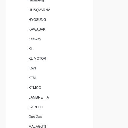
Husaberg
Italien na
Racing Sl
HUSQVARNA
(nicht zu
Lieferumfang: GPR Dee
HYOSUNG
Racing Slip-On A
(Link Pipe) Alle fahrzeugspezifis
KAWASAKI
Keeway
KL
KL MOTOR
Kove
KTM
KYMCO
LAMBRETTA
GARELLI
Gas Gas
MALAGUTI