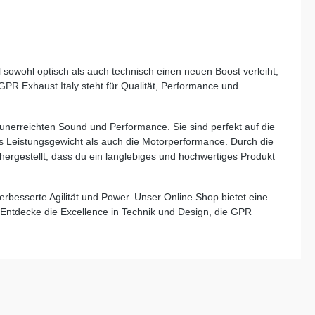
uktion
. Neben
sorgt der
ves
ch tiefen
 Auspuff
owohl optisch als auch technisch einen neuen Boost verleiht,
dem
R Exhaust Italy steht für Qualität, Performance und
gal im
obuste
rt
 unerreichten Sound und Performance. Sie sind perfekt auf die
fähigkeit
s Leistungsgewicht als auch die Motorperformance. Durch die
gungen.
ergestellt, dass du ein langlebiges und hochwertiges Produkt
em lässt
. Für die
n einer
rbesserte Agilität und Power. Unser Online Shop bietet eine
 eine
 Entdecke die Excellence in Technik und Design, die GPR
eit zu
ist DIN-
chbleibend
rke