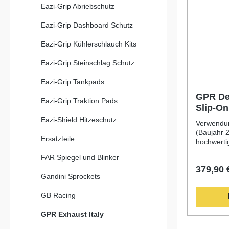
Eazi-Grip Abriebschutz
Eazi-Grip Dashboard Schutz
Eazi-Grip Kühlerschlauch Kits
Eazi-Grip Steinschlag Schutz
Eazi-Grip Tankpads
GPR De
Eazi-Grip Traktion Pads
Slip-On
Bajaj P
Eazi-Shield Hitzeschutz
Verwendun
2014
(Baujahr 
Ersatzteile
hochwerti
Slip-On Au
FAR Spiegel und Blinker
200 NS 20
379,90 
langjähri
Gandini Sprockets
Motorrad-W
Dank mode
GB Racing
italienisc
Sie von e
GPR Exhaust Italy
Leistungs
Drehmomen