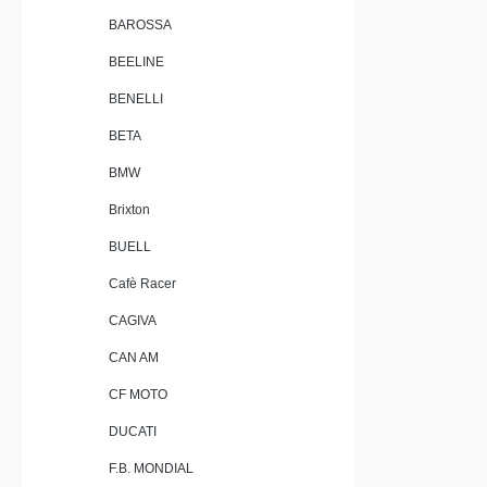
BAROSSA
BEELINE
BENELLI
BETA
BMW
Brixton
BUELL
Cafè Racer
CAGIVA
CAN AM
CF MOTO
DUCATI
F.B. MONDIAL