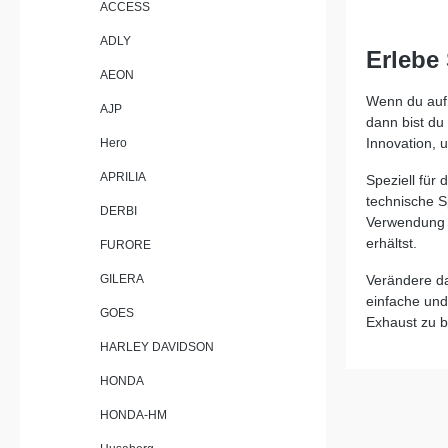
ACCESS
spürbaren
gegenüber
ADLY
markante 
Erlebe
Ihrer Mas
AEON
und erzeug
Sound, der
Wenn du auf 
AJP
Der Auspuff
dann bist du
steht für 
Innovation, u
Hero
Standard.
Plug-and-
APRILIA
Speziell für 
und kann 
technische S
problemlo
DERBI
Verwendung v
die Instal
erhältst.
durch ein
FURORE
diesem S
steigern S
GILERA
Verändere da
sondern au
einfache und
GOES
Motorrads 
Exhaust zu b
Rennsport
HARLEY DAVIDSON
Verarbeitung le
Deeptone-
HONDA
Leistungs
Gewicht im 
HONDA-HM
and-Play-
Installation Hochwertige Fertigun