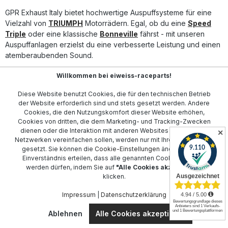
Gewichtsersparnis für agileres Handling Markanter,
sportlicher Sound für echtes Café-Racer-Gefühl Hergestellt
GPR Exhaust Italy bietet hochwertige Auspuffsysteme für eine
in Italien – hochwertige Verarbeitung mit DIN-zertifizierter
Vielzahl von
TRIUMPH
Motorrädern. Egal, ob du eine
Speed
Qualität Lieferumfang: GPR Ultracone Inox
Triple
oder eine klassische
Bonneville
fährst - mit unseren
Endschalldämpfer (universal, homologiert) Alle
Auspuffanlagen erzielst du eine verbesserte Leistung und einen
fahrzeugspezifischen Halterungen und Montagematerialien
atemberaubenden Sound.
Montagezubehör
Wir bieten spezifische Lösungen für viele Modelle,
Willkommen bei eiweiss-raceparts!
einschließlich der
Tiger Sport
und
Street Triple
. Unsere
Diese Website benutzt Cookies, die für den technischen Betrieb
Auspuffe zeichnen sich durch exzellente Verarbeitungsqualität
der Website erforderlich sind und stets gesetzt werden. Andere
und Langlebigkeit aus, sodass du dich auf eine konstante
Cookies, die den Nutzungskomfort dieser Website erhöhen,
Performance verlassen kannst.
Cookies von dritten, die dem Marketing- und Tracking-Zwecken
dienen oder die Interaktion mit anderen Websites und sozialen
✕
Besucher, die sich für
Daytona
oder
Trident
Modelle
Netzwerken vereinfachen sollen, werden nur mit Ihrer Zustimmung
interessieren, werden ebenfalls eine breite Auswahl finden. Alle
gesetzt. Sie können die
Cookie-Einstellungen
ändern oder Ihr
Produkte sind sorgfältig gefertigt, um die perfekte Balance
Einverständnis erteilen, dass alle genannten Cookies gesetzt
werden dürfen, indem Sie auf
"Alle Cookies akzeptieren"
zwischen Stil, Sound und Leistung zu bieten. Erhöhe den Wert
klicken.
und die Performance deines Bikes mit einem GPR Auspuff.
Entdecke jetzt unsere Angebote und finde die perfekte
Impressum
|
Datenschutzerklärung
Auspufflösung für dein TRIUMPH Modell!
Ablehnen
Alle Cookies akzeptieren