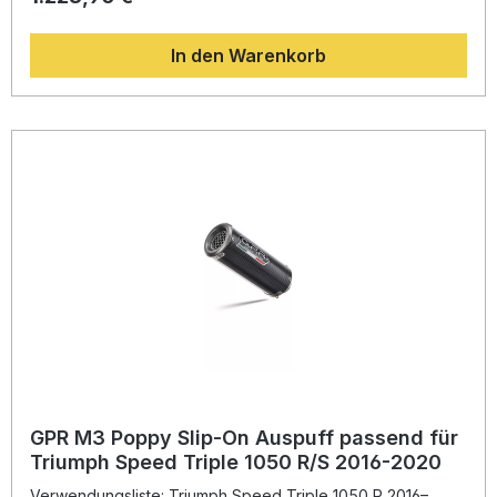
sorgt zugleich für eine verbesserte Leistungsentfaltung
und ein agileres Fahrverhalten. Die Anlage ist vollständig
In den Warenkorb
homologiert und enthält einen herausnehmbaren db-Killer
sowie einen Katalysator. Diese Kombination sorgt für einen
kraftvollen, aber gesetzeskonformen Sound und macht
jede Fahrt zu einem echten Erlebnis. Die Fertigung erfolgt
in Italien unter DIN-zertifizierten Qualitätsstandards. GPR
Produkte sind für eine einfache Montage konzipiert (Plug &
Play), dennoch wird der Einbau durch eine Fachwerkstatt
empfohlen. Leichte Titan-Konstruktion für spürbare
Gewichtseinsparung Verbesserte Leistung und
Drehmoment über den gesamten Drehzahlbereich
Homologiert für den Einsatz in EU, UK, USA, Japan und
weiteren Ländern Mit herausnehmbarem db-Killer und
integriertem Katalysator Sportlich-edles Design aus
italienischer Produktion Lieferumfang: GPR M3 Titanium
Natural Full System Auspuffanlage Fahrzeugspezifische
Halterungen Montagezubehör Herausnehmbarer db-Killer
Integrierter Katalysator
GPR M3 Poppy Slip-On Auspuff passend für
Triumph Speed Triple 1050 R/S 2016-2020
Verwendungsliste: Triumph Speed Triple 1050 R 2016–