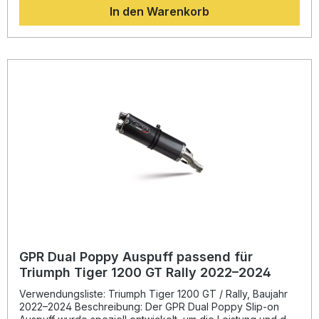
In den Warenkorb
deutlichen Gewichtseinsparung gegenüber der
Serienanlage. Das Ergebnis ist eine optimale
Leistungssteigerung bei sportlichem, aber
gesetzeskonformem Soundverhalten.Der in Italien
gefertigte Auspuff ist nach aktuell gültiger Norm
homologiert und verfügt über einen herausnehmbaren dB-
Killer. Mit seiner Plug-and-Play-Montage ist die Installation
einfach und präzise. So genießen Sie maximale Qualität
und Zuverlässigkeit, unterstützt durch die DIN-zertifizierte
Fertigung von GPR Exhaust Systems. Sportlicher Sound und
verbesserte Performance Homologiert für den legalen
Straßenverkehr Plug-and-Play-Montage mit
fahrzeugspezifischen Halterungen Deutliche
Gewichtseinsparung gegenüber der Serienanlage
Hergestellt in Italien mit DIN-zertifizierter Qualität
Lieferumfang: GPR Furore Evo4 Nero Slip-On Auspuff
Herausnehmbarer dB-Killer Verbindungsrohr (Link Pipe)
Fahrzeugspezifische Halterungen Befestigungsmaterial
und Zubehör
GPR Dual Poppy Auspuff passend für
Triumph Tiger 1200 GT Rally 2022–2024
Verwendungsliste: Triumph Tiger 1200 GT / Rally, Baujahr
2022–2024 Beschreibung: Der GPR Dual Poppy Slip-on