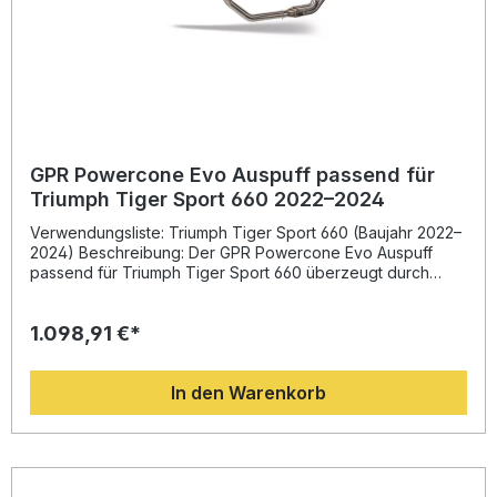
GPR Powercone Evo Auspuff passend für
Triumph Tiger Sport 660 2022–2024
Verwendungsliste: Triumph Tiger Sport 660 (Baujahr 2022–
2024) Beschreibung: Der GPR Powercone Evo Auspuff
passend für Triumph Tiger Sport 660 überzeugt durch
innovatives italienisches Design, spürbare
Leistungssteigerung und reduziertes Gewicht im Vergleich
1.098,91 €*
zur Serienanlage. Dank der Erfahrung von GPR aus der
Motorrad-Weltmeisterschaft profitieren Sie von einer
exzellenten Performance und einem sportlich satten
In den Warenkorb
Sound. Der Auspuff ist vollständig homologiert, inklusive
herausnehmbarem dB-Killer und Katalysator, und somit
legal im Straßenverkehr vieler Länder nutzbar. Durch die
Plug-and-Play-Montage ist der Einbau besonders
unkompliziert. Für optimale Ergebnisse empfiehlt sich die
Installation in einer Fachwerkstatt. Eine deutliche