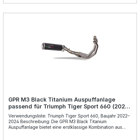
entwickelt. Das Edelstahlgehäuse verleiht Ihrem Motorrad
einen edlen Look im klassischen Cafè-Racer-Stil. Neben
einer sportlich-dynamischen Optik profitieren Sie auch von
einer deutlichen Gewichtseinsparung gegenüber dem
Serienauspuff.Alle GPR Produkte werden in Italien gefertigt,
nach DIN zertifizierten Standards geprüft und stehen für
gleichbleibend hohe Qualität. Die Montage erfolgt per Plug
& Play – für die Installation wird dennoch die Unterstützung
einer Fachwerkstatt empfohlen. Homologierter
Endschalldämpfer mit Straßenzulassung Optimierte Leistung
und Drehmomentsteigerung Edelstahl-Ausführung im
stilvollen Cafè-Racer-Design Deutlich reduziertes Gewicht
im Vergleich zur Serie Fertigung in Italien nach höchsten
Qualitätsstandards Lieferumfang: GPR Ultracone Inox
Homologated Endschalldämpfer Fahrzeugspezifische
Halterungen Montagezubehör
GPR M3 Black Titanium Auspuffanlage
passend für Triumph Tiger Sport 660 (2022–
2024), homologiert
Verwendungsliste: Triumph Tiger Sport 660, Baujahr 2022–
2024 Beschreibung: Die GPR M3 Black Titanium
Auspuffanlage bietet eine erstklassige Kombination aus
innovativem Design, verbessertem Drehmoment und
gesteigerter Leistung. Das System wurde auf Basis der