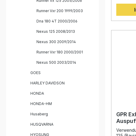
Runner Vx 125 2005/2006
Lieferumfang: GPR 
Diese Abg
homologie
der lange
Runner Vxr 200 1999/2003
Abnehmbar
im Motorr
Katalysator Fahrzeugspezif
sorgt für
Dna 180 4T 2000/2006
Halterun
Leistungs
Montagea
sportlich
Nexus 125 2008/2013
Kompletta
Nexus 300 2009/2014
wird mit
Killer ge
Runner Vxr 180 2000/2001
Serienanl
Road eine
Nexus 500 2003/2014
Sound, e
im untere
GOES
Drehzahlb
Gewichtsr
HARLEY DAVIDSON
and-Play-
einfach d
HONDA
wird die I
Fachwerks
HONDA-HM
Italy“ un
was eine 
GPR Ex
Husaberg
garantiert
Auspuff
einem lan
HUSQVARNA
Runner
leistungs
Verwendun
HYOSUNG
Fahrspaß 
125 (Bauj