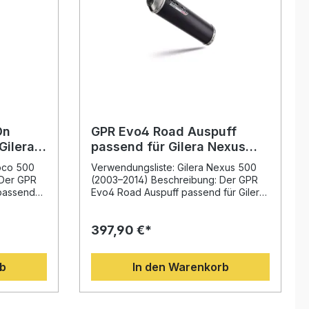
On
GPR Evo4 Road Auspuff
Gilera
passend für Gilera Nexus
4
500 2003-2014
uoco 500
Verwendungsliste: Gilera Nexus 500
 Der GPR
(2003–2014) Beschreibung: Der GPR
passend
Evo4 Road Auspuff passend für Gilera
hre 2007–
Nexus 500 2003–2014 wurde
wertiges
entwickelt, um Leistung, Design und
397,90 €*
mance und
Klang auf höchstem Niveau zu
k der
vereinen. Basierend auf der Erfahrung
von GPR in der Motorrad-
rb
In den Warenkorb
 ein
Weltmeisterschaft überzeugt dieses
ik,
homologierte Komplettsystem durch
und
eine deutliche Steigerung von
ürbar
Drehmoment und Leistung sowie eine