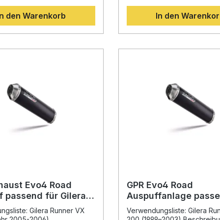
Evo4 Road
GPR Evo4 Road Slip-On Ausp
asanlage wurde auf Basis
seinem innovativen Design v
rte Komplettanlage
In den Warenkorb
Verbindungspipe und Kataly
In den Warenko
n Erfahrung des Herstellers
er nicht nur das Erscheinungs
er DB-Killer und integrierter
Herausnehmbarer db Killer
adrennsport entwickelt und
Fahrzeugs, sondern sorgt au
ische
Fahrzeugspezifische Halter
 eine spürbare
spürbares Leistungsplus sow
gen und Montagematerial
Montagezubehör
steigerung sowie ein
deutliche Gewichtseinsparu
nleitung
eres Fahrgefühl.Der Edelstahl-
gegenüber der Serienanlag
uspuff ist homologiert und
profitieren Sie von einem sat
 einem herausnehmbaren db-
sportlichen Sound, der dank
liefert. Gegenüber der
herausnehmbarem db-Killer i
age bietet die GPR Evo4
angepasst werden kann.Alle
n deutlich sportlicheren
Produkte sind nach DIN zertif
in verbessertes Drehmoment
garantieren eine konstant h
n und mittleren
Qualität. Der Auspuff wird vol
ereich sowie eine spürbare
Italien hergestellt und bietet
eduzierung. Dank des Plug-
optimales Preis-Leistungs-Ver
Designs ist die Montage
Dank Plug-and-Play-System i
urchzuführen; empfohlen
Montage einfach, dennoch w
nstallation durch eine
empfohlen, den Einbau durc
tatt.Das System ist „Made in
Fachwerkstatt durchführen z
d nach DIN-Standard gefertigt,
Homologierter Slip-on Auspuf
gleichbleibend hohe Qualität
herausnehmbarem db-Killer Spürbare
haust Evo4 Road
GPR Evo4 Road
. So profitieren Sie von
Leistungssteigerung und
 passend für Gilera
Auspuffanlage passe
glebigen und
Gewichtsreduktion Sportlicher,
 VX 125 2005-2006
Gilera Runner VXR 2
starken Auspuffsystem, das
kraftvoller Sound Plug-and-Play-
gsliste: Gilera Runner VX
Verwendungsliste: Gilera R
und Stil perfekt kombiniert.
System für einfache Montag
ahr 2005-2006)
200 (1999–2003) Beschreibu