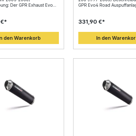
rte Komplettauspuffanlage
Hergestellt in Italien, DIN-zert
bung: Der GPR Exhaust Evo4
GPR Evo4 Road Auspuffanlag
 herausnehmbarem db-Killer
Qualität Lieferumfang: GPR Evo4 Road
uff passend für Gilera
Ihnen eine deutliche
Leistungssteigerung und
Slip-on Auspuff Link Pipe
X 125 2005-2006 überzeugt
Leistungssteigerung, ein spo
s Drehmoment Deutliche
 €*
Herausnehmbarer db-Killer
331,90 €*
ne Entwicklung basierend auf
Design und spürbare
einsparung gegenüber der
Fahrzeugspezifische Halter
er Erfahrung in der
Gewichtseinsparungen im Ve
efertigt –
Montagezubehör
Weltmeisterschaft. Die
zur Serienauspuffanlage. Di
 und korrosionsbeständig
In den Warenkorb
In den Warenko
on aus innovativem Design,
hochwertige Komplettanlag
Plug-and-Play-Montage,
rtem Drehmoment und
auf Basis der GPR Erfahrung
 durch Fachwerkstatt
eistung sorgt für eine
Motorrad-Weltmeisterschaft 
Evo4 Road
e Verbesserung gegenüber
und überzeugt durch Präzisi
uspuffanlage
nanlage. Zudem profitieren
Performance und unverken
mbarer db-Killer
iner spürbaren
Sound. Dank der Homologat
spezifische Halterungen
insparung und einer
des herausnehmbaren DB-Kille
zubehör
mierung, die Ihren Fahrspaß
für den Straßenverkehr zug
steigert. Das hochwertige
und vereint legales Fahren 
nd die italienische Fertigung
Racing-Feeling. Das System i
en Ihnen Langlebigkeit und
vollständig aus hochwertige
ibend hohe Qualität. Die
Materialien gefertigt und sorg
t vollständig homologiert und
verbessertes Drehmoment s
usive herausnehmbarem dB-
optimierte Gasannahme. Herge
iefert. GPR Produkte sind
Italien mit DIN-zertifizierter Q
-Play-Komponenten, was eine
Montage erfolgt einfach dan
Montage ermöglicht.
Play-System; für ein optimal
wird empfohlen, die
Ergebnis wird der Einbau in 