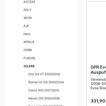
ACCESS
Steigeru
Leistung 
ADLY
Gewichts
Serienanl
AEON
abnehmbar
sowohl sp
AJP
flexible 
Die Fertig
Hero
DIN-zerti
gleichble
APRILIA
Langlebig
ist dank 
DERBI
unkompliz
einer Fac
FURORE
werden. Homologierte Komplettanlage
GILERA
inklusive
GPR Ev
Katalysator Gefertigt nach
Auspuf
Dna 125 4T 2000/2006
zertifizie
Gilera
Italien Deutliches Leistungsplus und
Verwendun
Runner Vx 125 2000/2004
Gewichts
(2008–20
Serienanlage Straßenzulas
Evo4 Roa
Fuoco 500 2007/2014
UK, USA, 
passend f
Ländern Einfache Plug-and-Play-
2013) übe
Nexus 250 2006/2008
Montage m
331,90
Design, i
fahrzeugs
und ihre 