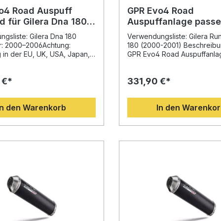
on in einer Fachwerkstatt
Fachwerkstatt empfohlen.
en zu lassen. Produziert in
Homologierte Komplett-Ausp
o4 Road Auspuff
GPR Evo4 Road
it DIN-zertifizierter Fertigung
mit herausnehmbarem DB-Kil
 für Gilera Dna 180
Auspuffanlage passe
te Verarbeitungsqualität.
Verbessertes Drehmoment 
0-2006
Gilera Runner VXR 18
rte Komplettanlage mit
Klangbild gegenüber der Se
gsliste: Gilera Dna 180
Verwendungsliste: Gilera R
(2000-2001)
hmbarem dB-Killer und
Deutliche Gewichtseinsparu
r: 2000–2006Achtung:
180 (2000-2001) Beschreibu
s- und
leichte Konstruktion Plug-&-Play
 in der EU, UK, USA, Japan,
GPR Evo4 Road Auspuffanlag
igerung Optimiertes
Montage, Fahrzeugspezifis
nd den meisten Ländern
vollständig homologierte
gegenüber der Serienanlage
Halterungen inklusive Hergestellt in
Bitte prüfen Sie stets die
Komplettanlage, passend für 
er, kraftvoller Sound gemäß
 €*
Italien, DIN-zertifizierte GPR 
331,90 €*
setzgebung. Beschreibung:
Runner VXR 180 (2000-2001
ontage dank
Lieferumfang: GPR Evo4 Road
Evo4 Road Auspuff passend
der langjährigen Erfahrung a
System Lieferumfang:
Komplett-Auspuffanlage
a Dna 180 4T 2000–2006
Motorrad-Weltmeisterschaft 
ust Evo4 Road
In den Warenkorb
Herausnehmbarer DB-Killer
In den Warenko
 durch sportliches Design,
eine Kombination aus innova
snehmbarer dB-
Fahrzeugspezifische Halter
eduzierte Bauweise und eine
Design, optimierter Leistung
Montagezubehör
 Leistungssteigerung.
und deutlicher Gewichtsredu
zubehör
t auf Basis der langjährigen
gegenüber der Serienanlage
or
 aus der Motorrad-
System ermöglicht eine spür
erschaft, bietet dieser
Steigerung von Drehmoment
uff nicht nur einen
Leistung, und sorgt für einen
n, kernigen Sound, sondern
sportlichen, aber dennoch l
 optimierte Abgasführung für
Sound – unterstützt durch d
hmoment und Fahrspaß.Dank
herausnehmbaren dB-Killer. G
Play-System ist die Montage
in Italien und DIN-zertifiziert,
nd schnell. Für beste
diese Anlage gleichbleiben
 wird die Installation in einer
Qualität und Langlebigkeit. D