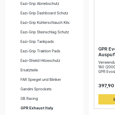
Eazi-Grip Abriebschutz
Eazi-Grip Dashboard Schutz
Eazi-Grip Kühlerschlauch Kits
Eazi-Grip Steinschlag Schutz
Eazi-Grip Tankpads
GPR Ev
Eazi-Grip Traktion Pads
Auspuf
Gilera
Eazi-Shield Hitzeschutz
Verwendun
(2000–
180 (2000
Ersatzteile
GPR Evo4
eine leis
FAR Spiegel und Blinker
legale Lö
397,90
Fahrer, di
Gandini Sprockets
und Perfo
komplett 
GB Racing
wurde auf
Erfahrung
GPR Exhaust Italy
Motorradw
und überz