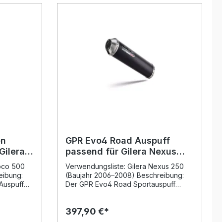
itieren Sie
spürbare Gewichtsreduktion im
Vergleich zur Serienanlage. Das
ber der
innovative Design sorgt für eine
dynamik
sportliche Optik, während der
ologierte
herausnehmbare dB-Killer die
 einen
Möglichkeit bietet, den Sound
und
individuell anzupassen. Dank der Plug
owie
& Play Montage lässt sich die
 eine
Abgasanlage einfach installieren – für
undkulisse.
ein Fahrerlebnis mit kraftvollem Klang
 DIN-
und optimierter Performance.
rds
Hergestellt in Italien, garantiert der
 hohe
nach DIN zertifizierte Hersteller
ontage ist
gleichbleibend hohe
zur
Qualitätsstandards, von denen Sie
dauerhaft profitieren. Komplettanlage
on
GPR Evo4 Road Auspuff
erkstatt
mit herausnehmbarem dB-Killer und
Gilera
passend für Gilera Nexus
Katalysator Spürbare
4
250 2006-2008
b Killer
Leistungssteigerung und
uoco 500
Verwendungsliste: Gilera Nexus 250
Gewichtsreduktion Homologiert und
eibung:
(Baujahr 2006–2008) Beschreibung:
legal für den Straßenverkehr
Auspuff
Der GPR Evo4 Road Sportauspuff
Sportliches Design mit edler Optik
00 2007–
passend für Gilera Nexus 250 2006–
Einfache Plug & Play Montage
asis
2008 wurde auf Basis
Lieferumfang: GPR Evo4 Road
397,90 €*
jahrzehntelanger Erfahrung aus der
Komplettauspuffanlage
Mit
Motorrad-Weltmeisterschaft entwickelt.