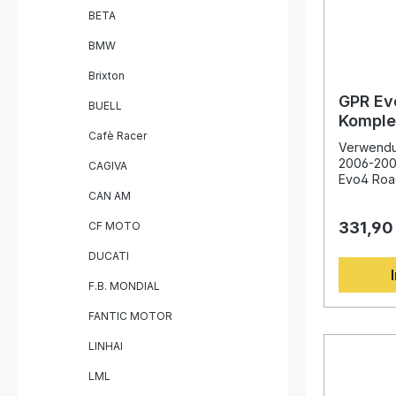
Fachwerks
BETA
Hersteller
garantiert
BMW
Italien gefertigt
Schalldä
Brixton
Killer Deutliche Gewichtsreduktion
gegenüber Ser
GPR Ev
BUELL
Leistung
Komple
Sportlicher,
Cafè Racer
für Gil
Play – einfach
Verwendun
2008
GPR Evo4
2006-200
CAGIVA
Abnehmbar
Evo4 Roa
Verbindun
für Giler
CAN AM
Katalysator Fahrzeugspezif
wurde auf
Halterun
331,90
CF MOTO
Erfahrung
Motorrad-
DUCATI
Das Syste
innovativ
F.B. MONDIAL
Erhöhung
Leistung 
FANTIC MOTOR
Gewichts
Serienanl
LINHAI
abnehmbar
sonoren, 
LML
dennoch 