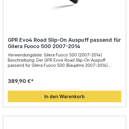
GPR Evo4 Road Slip-On Auspuff passend für
Gilera Fuoco 500 2007-2014
Verwendungsliste: Gilera Fuoco 500 (2007–2014)
Beschreibung: Der GPR Evo4 Road Slip-On Auspuff
passend für Gilera Fuoco 500 (Baujahre 2007–2014)
überzeugt durch hochwertiges Design, verbesserte
Performance und einen markanten Sound. Dank der
389,90 €*
Erfahrung aus der Motorrad-Weltmeisterschaft liefert GPR
ein System, das nicht nur die Optik, sondern auch
Drehmoment und Leistung Ihres Fahrzeugs spürbar
In den Warenkorb
verbessert. Gleichzeitig profitieren Sie von einer deutlichen
Gewichtseinsparung gegenüber der Serienanlage, was die
Fahrdynamik zusätzlich optimiert.Der homologierte Slip-On
Auspuff verfügt über einen herausnehmbaren db Killer und
inklusive Verbindungspipe sowie Katalysator. So genießen
Sie eine kraftvolle, jedoch legale Soundkulisse. Die
Fertigung in Italien unter DIN-zertifizierten