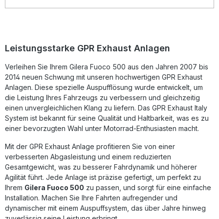
herausnehmbarem db-Killer individuell angepasst werden
kann.Alle GPR Produkte sind nach DIN zertifiziert und
garantieren eine konstant hohe Qualität. Der Auspuff wird
vollständig in Italien hergestellt und bietet Ihnen ein
optimales Preis-Leistungs-Verhältnis. Dank Plug-and-Play-
Leistungsstarke GPR Exhaust Anlagen
System ist die Montage einfach, dennoch wird empfohlen,
den Einbau durch eine Fachwerkstatt durchführen zu
Verleihen Sie Ihrem Gilera Fuoco 500 aus den Jahren 2007 bis
lassen. Homologierter Slip-on Auspuff mit
2014 neuen Schwung mit unseren hochwertigen GPR Exhaust
herausnehmbarem db-Killer Spürbare Leistungssteigerung
und Gewichtsreduktion Sportlicher, kraftvoller Sound Plug-
Anlagen. Diese spezielle Auspufflösung wurde entwickelt, um
and-Play-System für einfache Montage Hergestellt in
die Leistung Ihres Fahrzeugs zu verbessern und gleichzeitig
Italien, DIN-zertifizierte Qualität Lieferumfang: GPR Evo4
einen unvergleichlichen Klang zu liefern. Das GPR Exhaust Italy
Road Slip-on Auspuff Link Pipe Herausnehmbarer db-Killer
System ist bekannt für seine Qualität und Haltbarkeit, was es zu
Fahrzeugspezifische Halterungen Montagezubehör
einer bevorzugten Wahl unter Motorrad-Enthusiasten macht.
Mit der GPR Exhaust Anlage profitieren Sie von einer
verbesserten Abgasleistung und einem reduzierten
Gesamtgewicht, was zu besserer Fahrdynamik und höherer
Agilität führt. Jede Anlage ist präzise gefertigt, um perfekt zu
Ihrem
Gilera Fuoco 500
zu passen, und sorgt für eine einfache
Installation. Machen Sie Ihre Fahrten aufregender und
dynamischer mit einem Auspuffsystem, das über Jahre hinweg
zuverlässig seine Leistung erbringt.