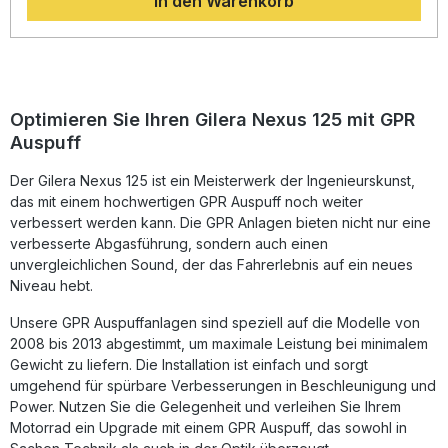
In den Warenkorb
den entfernbaren db Killer bietet das System einen
sportlich-dynamischen Sound mit Zulassung für den
Straßenverkehr. Gefertigt in Italien, entspricht der Auspuff
höchsten Qualitätsstandards nach DIN-Zertifizierung. Damit
profitieren Sie von langlebiger Verarbeitung und
konstanter Performance. Die Montage ist als Plug-and-
Play-System einfach umzusetzen, es wird jedoch
Optimieren Sie Ihren Gilera Nexus 125 mit GPR
empfohlen, die Installation in einer Fachwerkstatt
Auspuff
durchführen zu lassen. Homologierte Komplettanlage mit
abnehmbarem db Killer und integriertem Katalysator
Der Gilera Nexus 125 ist ein Meisterwerk der Ingenieurskunst,
Deutliche Gewichtsreduktion im Vergleich zur Serienanlage
Optimierte Leistung und verbessertes Drehmoment
das mit einem hochwertigen GPR Auspuff noch weiter
Europäische Straßenzulassung – legal im Straßenverkehr
verbessert werden kann. Die GPR Anlagen bieten nicht nur eine
Plug-and-Play-Montage – einfache Installation mit
verbesserte Abgasführung, sondern auch einen
fahrzeugspezifischem Zubehör Lieferumfang: GPR Evo4
unvergleichlichen Sound, der das Fahrerlebnis auf ein neues
Road Komplettanlage Abnehmbarer db Killer Alle
Niveau hebt.
fahrzeugspezifischen Halterungen Montagezubehör
Unsere GPR Auspuffanlagen sind speziell auf die Modelle von
2008 bis 2013 abgestimmt, um maximale Leistung bei minimalem
Gewicht zu liefern. Die Installation ist einfach und sorgt
umgehend für spürbare Verbesserungen in Beschleunigung und
Power. Nutzen Sie die Gelegenheit und verleihen Sie Ihrem
Motorrad ein Upgrade mit einem GPR Auspuff, das sowohl in