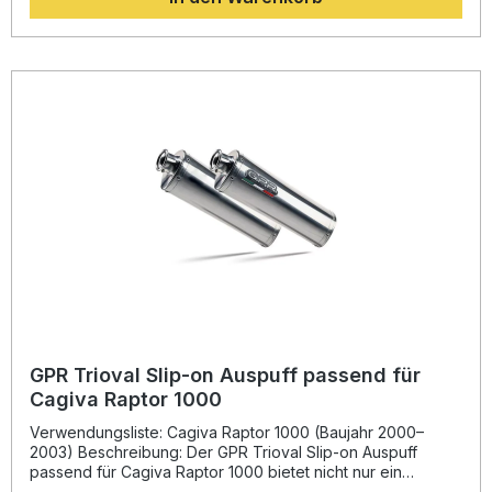
Killern genießen Sie einen kernigen, aber legalen Sound
auf der Straße. Die passgenaue Konstruktion und die Plug-
and-Play-Montage ermöglichen eine einfache Installation.
GPR Produkte sind DIN-zertifiziert und in Italien gefertigt,
was für höchste Qualitätsansprüche und Langlebigkeit
steht. Dual Homologation – Straßenzulassung inklusive
herausnehmbarer DB Killer Signifikante
Gewichtseinsparung gegenüber der Serienanlage
Sportlich-aggressiver Sound und verbesserte
Motorcharakteristik Plug-and-Play Installation – keine
Modifikation am Fahrzeug erforderlich Hergestellt in Italien
– höchste Verarbeitungsqualität Lieferumfang: GPR Satinox
Dual Slip-On Auspuffanlage (links/rechts) Herausnehmbare
DB Killer Verbindungsrohre (Link Pipes)
Fahrzeugspezifische Halterungen & Montagezubehör
Montageanleitung
GPR Trioval Slip-on Auspuff passend für
Cagiva Raptor 1000
Verwendungsliste: Cagiva Raptor 1000 (Baujahr 2000–
2003) Beschreibung: Der GPR Trioval Slip-on Auspuff
passend für Cagiva Raptor 1000 bietet nicht nur ein
markantes Design, sondern auch spürbare