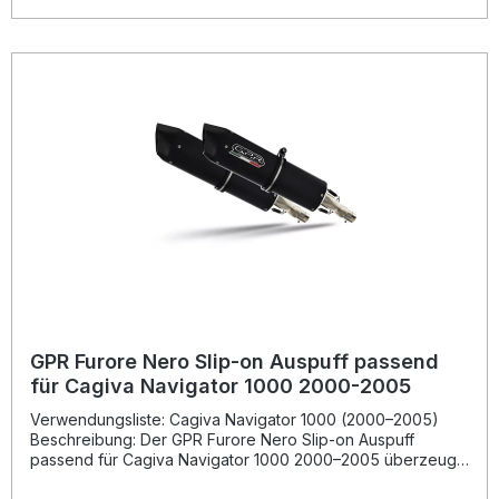
herausnehmbaren db-Killern sorgt für sportlichen Sound
und erlaubt gleichzeitig den legalen Straßenbetrieb. Die
Montage erfolgt Plug-and-Play; für optimale Ergebnisse
wird eine Installation in einer Fachwerkstatt empfohlen. Der
Hersteller ist DIN-zertifiziert und gewährleistet konstante
Qualität und Langlebigkeit. Gefertigt in Italien für
anspruchsvolle Fahrer, die Wert auf Performance, Stil und
einen charaktervollen Klang legen. Dual-homologierter
Slip-On Auspuff aus Edelstahl Herausnehmbare db-Killer für
sportlichen Sound Deutliche Gewichtseinsparung
gegenüber der Serienanlage Plug-and-Play Montage –
fahrzeugspezifisches Zubehör enthalten Italienisches
Qualitätsprodukt mit beeindruckender Klangkulisse
Lieferumfang: 1x GPR Satinox Dual-homologierter Slip-On
Auspuff 1x Satz fahrzeugspezifische Halterungen und
Montagematerial 1x Link Pipes 1x Satz herausnehmbare db-
Killer
GPR Furore Nero Slip-on Auspuff passend
für Cagiva Navigator 1000 2000-2005
Verwendungsliste: Cagiva Navigator 1000 (2000–2005)
Beschreibung: Der GPR Furore Nero Slip-on Auspuff
passend für Cagiva Navigator 1000 2000–2005 überzeugt
durch hochwertige Verarbeitung, modernes Design und