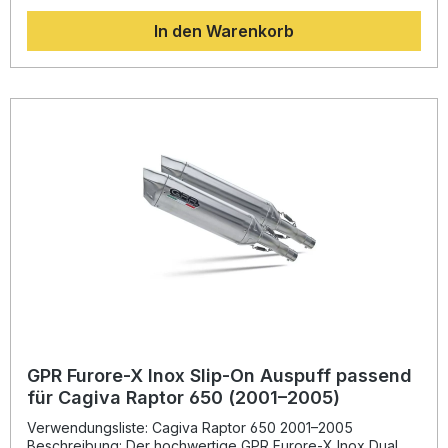
von hochwertigem Edelstahl zeichnet sich der Auspuff
In den Warenkorb
durch hohe Haltbarkeit und ein sportliches Design aus. Das
System ist Dual-homologiert und besitzt herausnehmbare
dB-Killer, sodass Sie je nach Einsatzbereich frei
entscheiden können. Hergestellt in Italien und DIN-
zertifiziert gewährleistet dieser Auspuff dauerhaft hohe
Qualität und eine exakte Passform. Für die Montage wird
eine Fachwerkstatt empfohlen, da sämtliche
fahrzeugspezifischen Halterungen und Verbindungsrohre
im Lieferumfang enthalten sind. Steigerung von Leistung
und Drehmoment Deutliche Gewichtseinsparung
gegenüber der Serie Herausnehmbare dB-Killer für
angepassten Sound Dual-homologiert für legale
Straßennutzung Hergestellt in Italien mit DIN-zertifizierter
Qualität Lieferumfang: GPR Furore-X Inox Slip-On
Auspuffanlage (links und rechts) Verbindungsrohre und
fahrzeugspezifische Halterungen Herausnehmbare dB-
Killer Montagezubehör Homologationsunterlagen
GPR Furore-X Inox Slip-On Auspuff passend
für Cagiva Raptor 650 (2001–2005)
Verwendungsliste: Cagiva Raptor 650 2001–2005
Beschreibung: Der hochwertige GPR Furore-X Inox Dual