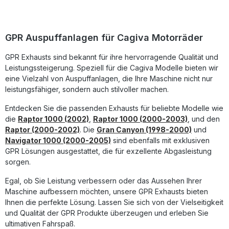
db-Killer Ihnen eine flexible Geräuschabstimmung
ermöglicht. Die präzise Verarbeitung und das hochwertige
Material stehen für Langlebigkeit und Robustheit. Die
Montage erfolgt als Plug-&-Play-Lösung, wodurch sich der
GPR Auspuffanlagen für Cagiva Motorräder
Auspuff leicht montieren lässt. Für optimale Ergebnisse
empfiehlt sich die Installation in einer Fachwerkstatt.
GPR Exhausts sind bekannt für ihre hervorragende Qualität und
Hergestellt in Italien und DIN-zertifiziert, bietet dieser
Leistungssteigerung. Speziell für die Cagiva Modelle bieten wir
Auspuff Qualität, Performance und Klang in perfekter
Kombination. Dual homologierter Slip-On Auspuff mit
eine Vielzahl von Auspuffanlagen, die Ihre Maschine nicht nur
herausnehmbarem db-Killer Gewichtseinsparung und
leistungsfähiger, sondern auch stilvoller machen.
Leistungssteigerung gegenüber der Serienanlage
Edelstahl-Design – hergestellt in Italien Plug-&-Play-
Entdecken Sie die passenden Exhausts für beliebte Modelle wie
Montage inklusive fahrzeugspezifischer Halterungen DIN-
die
Raptor 1000 (2002)
,
Raptor 1000 (2000-2003)
, und den
zertifizierte Qualität und Langlebigkeit Lieferumfang: GPR
Raptor (2000-2002)
. Die
Gran Canyon (1998-2000)
und
Furore-X Inox Slip-On Auspuff (Dual homologiert)
Navigator 1000 (2000-2005)
sind ebenfalls mit exklusiven
Herausnehmbare db-Killer Verbindungsrohre (Link Pipes)
GPR Lösungen ausgestattet, die für exzellente Abgasleistung
Fahrzeugspezifische Halterungen Montagezubehör
sorgen.
Egal, ob Sie Leistung verbessern oder das Aussehen Ihrer
Maschine aufbessern möchten, unsere GPR Exhausts bieten
Ihnen die perfekte Lösung. Lassen Sie sich von der Vielseitigkeit
und Qualität der GPR Produkte überzeugen und erleben Sie
ultimativen Fahrspaß.