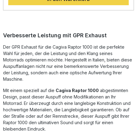
dualen Homologation genießen Sie rechtlich zugelassenen
Fahrspaß auf der Straße, während der herausnehmbare
db-Killer Ihnen eine flexible Geräuschabstimmung
ermöglicht. Die präzise Verarbeitung und das hochwertige
Material stehen für Langlebigkeit und Robustheit. Die
Montage erfolgt als Plug-&-Play-Lösung, wodurch sich der
Verbesserte Leistung mit GPR Exhaust
Auspuff leicht montieren lässt. Für optimale Ergebnisse
empfiehlt sich die Installation in einer Fachwerkstatt.
Der GPR Exhaust für die Cagiva Raptor 1000 ist die perfekte
Hergestellt in Italien und DIN-zertifiziert, bietet dieser
Wahl für jeden, der die Leistung und den Klang seines
Auspuff Qualität, Performance und Klang in perfekter
Kombination. Dual homologierter Slip-On Auspuff mit
Motorrads optimieren möchte. Hergestellt in Italien, bieten diese
herausnehmbarem db-Killer Gewichtseinsparung und
Auspuffanlagen nicht nur eine bemerkenswerte Verbesserung
Leistungssteigerung gegenüber der Serienanlage
der Leistung, sondern auch eine optische Aufwertung Ihrer
Edelstahl-Design – hergestellt in Italien Plug-&-Play-
Maschine.
Montage inklusive fahrzeugspezifischer Halterungen DIN-
zertifizierte Qualität und Langlebigkeit Lieferumfang: GPR
Mit einem speziell auf die
Cagiva Raptor 1000
abgestimmten
Furore-X Inox Slip-On Auspuff (Dual homologiert)
Design, passt dieser Auspuff ohne Modifikationen an Ihr
Herausnehmbare db-Killer Verbindungsrohre (Link Pipes)
Motorrad. Er überzeugt durch eine langlebige Konstruktion und
Fahrzeugspezifische Halterungen Montagezubehör
hochwertige Materialien, die Langlebigkeit garantieren. Ob auf
der Straße oder auf der Rennstrecke, dieser Auspuff gibt Ihrer
Raptor 1000 den ultimativen Sound und sorgt für einen
bleibenden Eindruck.