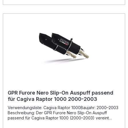
sondern auch ein markanter, sportlicher Sound, der durch
die mitgelieferten, herausnehmbaren db-Killer individuell
abgestimmt werden kann.Gefertigt in Italien und DIN-
zertifiziert, steht GPR für geprüfte Qualität und langlebige
Produkte. Dank der Plug-and-Play-Bauweise gelingt der
Einbau einfach und präzise. Der Hersteller empfiehlt die
Montage in einer Fachwerkstatt, um eine optimale Passform
und Leistung zu gewährleisten. Sportlicher Dual Slip-On
Auspuff mit homologierter Straßenzulassung Deutliche
Leistungssteigerung und Gewichtsreduktion gegenüber
Serienanlage Inklusive herausnehmbaren db-Killern für
anpassbaren Sound Plug-and-Play-Montage ohne
zusätzliche Anpassungen Hergestellt in Italien, DIN-
zertifizierte Qualitätsfertigung Lieferumfang: 2 x GPR Furore
Nero Dual Slip-On Endschalldämpfer Herausnehmbare db-
Killer Verbindungsrohre (Link Pipes) Fahrzeugspezifische
Halterungen und Montagematerial Montageanleitung
GPR Furore Nero Slip-On Auspuff passend
für Cagiva Raptor 1000 2000-2003
Verwendungsliste: Cagiva Raptor 1000Baujahr: 2000–2003
Beschreibung: Der GPR Furore Nero Slip-On Auspuff
passend für Cagiva Raptor 1000 (2000–2003) vereint
hochwertiges italienisches Design mit modernster