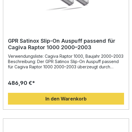
GPR Satinox Slip-On Auspuff passend für
Cagiva Raptor 1000 2000–2003
Verwendungsliste: Cagiva Raptor 1000, Baujahr 2000–2003
Beschreibung: Der GPR Satinox Slip-On Auspuff passend
für Cagiva Raptor 1000 2000–2003 überzeugt durch
italienisches Design, hohe Verarbeitungsqualität und eine
spürbare Leistungssteigerung. Entwickelt auf Basis
486,90 €*
jahrelanger Erfahrung aus der Motorrad-Weltmeisterschaft,
bietet dieser Auspuff eine deutliche Verbesserung in
Drehmoment und Leistung, verbunden mit einer
In den Warenkorb
erheblichen Gewichtseinsparung gegenüber der
Serienanlage. Das Dual-Homologationssystem mit
herausnehmbaren db-Killern sorgt für sportlichen Sound
und erlaubt gleichzeitig den legalen Straßenbetrieb. Die
Montage erfolgt Plug-and-Play; für optimale Ergebnisse
wird eine Installation in einer Fachwerkstatt empfohlen. Der
Hersteller ist DIN-zertifiziert und gewährleistet konstante