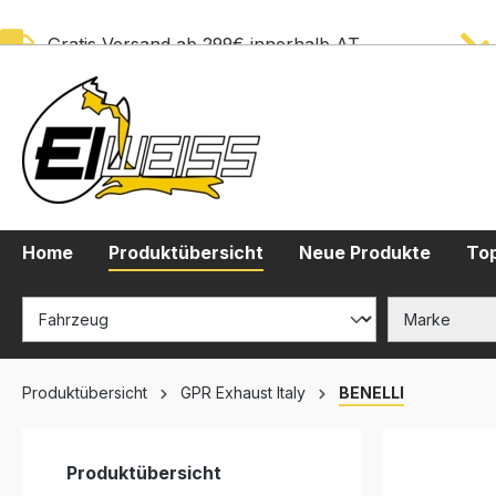
springen
Zur Hauptnavigation springen
Gratis Versand ab 299€ innerhalb AT
Home
Produktübersicht
Neue Produkte
Top
Produktübersicht
GPR Exhaust Italy
BENELLI
Produktübersicht