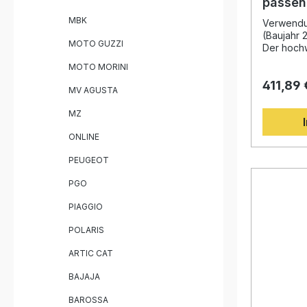
passen
in Italien Steigerung von Leistung und
2021-2
MBK
Drehmoment Lieferumfang: 
Verwendun
Pipe (Decat
(Baujahr 
MOTO GUZZI
fahrzeugs
Der hochw
Montage
Auspuff p
MOTO MORINI
2021–202
411,89 
sportlich
MV AGUSTA
und eine 
Leistungs
MZ
langjähri
aus der M
ONLINE
profitiere
Drehmomen
PEUGEOT
Die Edelst
Langlebig
PGO
Widerstan
PIAGGIO
herausneh
Flexibilit
POLARIS
Auspuff i
Standard 
ARTIC CAT
Straßenve
Hergestell
BAJAJA
Qualitäts
Homologie
BAROSSA
hochwertigem