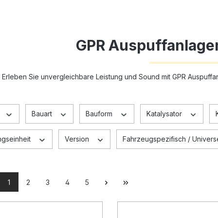
GPR Auspuffanlagen
Erleben Sie unvergleichbare Leistung und Sound mit GPR Auspuffan
Bauart
Bauform
Katalysator
gseinheit
Version
Fahrzeugspezifisch / Univers
1
2
3
4
5