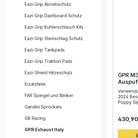
Eazi-Grip Abriebschutz
Eazi-Grip Dashboard Schutz
Eazi-Grip Kühlerschlauch Kits
Eazi-Grip Steinschlag Schutz
Eazi-Grip Tankpads
Eazi-Grip Traktion Pads
Eazi-Shield Hitzeschutz
GPR M3
Auspuff
Ersatzteile
502 C 
Verwendun
FAR Spiegel und Blinker
2024 Bes
Poppy Sli
Gandini Sprockets
ideale Ko
Design un
GB Racing
430,90
langjähri
in der Mo
GPR Exhaust Italy
überzeugt
durch sp