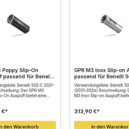
 Poppy Slip-On
GPR M3 Inox Slip-on 
 passend für Benelli
passend für Benelli 
2021-2024
2021-2024
gsliste: Benelli 502 C 2021-
Verwendungsliste: Benelli 5
chreibung: Der GPR M3
(2021–2024) Beschreibung: 
p-On Auspuff bietet eine
M3 Inox Slip-on Auspuff biet
mbination aus Performance,
optimale Kombination aus
d Qualität. Entwickelt aus der
Performance, Stil und Qualitä
 €*
313,90 €*
gen Erfahrung des Herstellers
Entwickelt auf Basis der lang
torrad-Weltmeisterschaft,
Erfahrung in der Motorrad-
 dieser Endschalldämpfer
Weltmeisterschaft überzeugt
In den Warenkorb
In den Warenko
ürbare Drehmoment- und
Schalldämpfer durch eine de