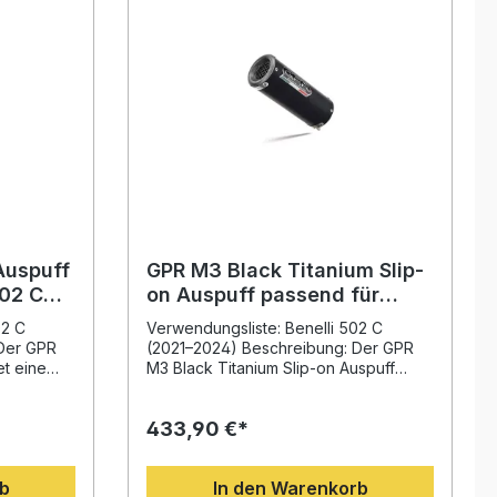
Auspuff
GPR M3 Black Titanium Slip-
502 C
on Auspuff passend für
Benelli 502 C 2021-2024
02 C
Verwendungsliste: Benelli 502 C
Der GPR
(2021–2024) Beschreibung: Der GPR
et eine
M3 Black Titanium Slip-on Auspuff
passend für Benelli 502 C 2021–2024
t.
wurde auf Basis der jahrelangen
433,90 €*
jährigen
Erfahrung aus der Motorrad-
Weltmeisterschaft entwickelt. Das
 der
innovative Design sorgt für eine
rb
In den Warenkorb
utliche
deutliche Steigerung von Drehmoment