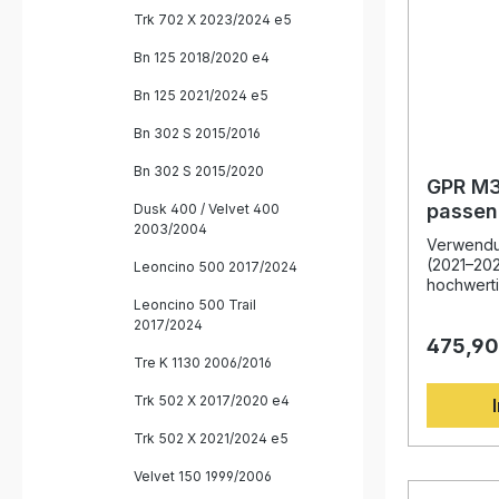
Der Herste
Trk 702 X 2023/2024 e5
und steht
Qualität.
Bn 125 2018/2020 e4
and-play 
Upgrade, 
Bn 125 2021/2024 e5
Installati
wird empfohlen. 
Bn 302 S 2015/2016
Steigerun
Abgasfluss Deutlich sportlicher
Bn 302 S 2015/2020
mit heraus
GPR M3
homologie
passend
Dusk 400 / Velvet 400
Plug-and
2003/2004
2021–2
Änderungen Hergestellt in 
Verwendun
hohe Fertigungs
(2021–202
Leoncino 500 2017/2024
GPR Dual
hochwert
Endschalldämp
Sportausp
Leoncino 500 Trail
(Verbindungsrohr)
125 2021
2017/2024
dB-Killer Montagematerial und
475,90
der langj
Tre K 1130 2006/2016
Herstelle
Weltmeist
Trk 502 X 2017/2020 e4
vollständ
ein moder
Trk 502 X 2021/2024 e5
einer sig
und eine
Velvet 150 1999/2006
Drehmome