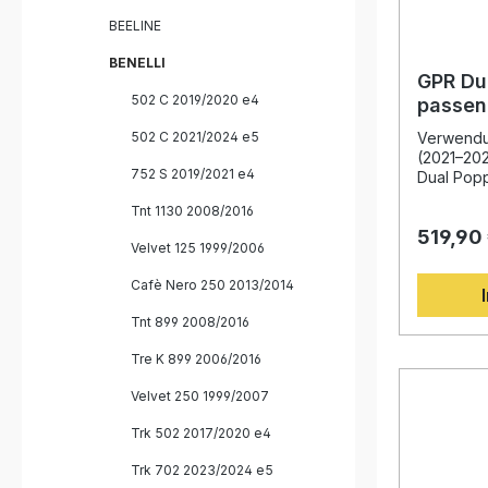
Gewichts
BEELINE
Serienanlage Ver
Drehmome
BENELLI
Herausneh
GPR Du
sportlichen Soun
502 C 2019/2020 e4
passen
Montage –
2021–2
Lieferumfang: GPR Sati
502 C 2021/2024 e5
Verwendun
Auspuff Verbindungsrohr (Link Pipe)
(2021–20
752 S 2019/2021 e4
Herausnehmbar
Dual Popp
Fahrzeug
für Benel
Tnt 1130 2008/2016
Montagem
überzeugt
519,90
Design, d
Velvet 125 1999/2006
sowie die
made in It
Cafè Nero 250 2013/2014
Erfahrung
Weltmeist
Tnt 899 2008/2016
deutlich 
gesteige
Tre K 899 2006/2016
verbesser
Gewicht i
Velvet 250 1999/2007
Der hörba
ein inten
Trk 502 2017/2020 e4
die präzi
Trk 702 2023/2024 e5
eine perf