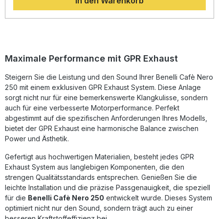
In den Warenkorb
legal im Straßenverkehr einsetzbar. Die italienische
Fertigung garantiert höchste Material- und
Verarbeitungsqualität. Dank Plug-and-Play-Montage kann
der Auspuff ohne komplizierte Anpassungen installiert
werden – für ein rundum optimiertes Fahrerlebnis.
Homologierter Komplettauspuff inklusive herausnehmbarem
db-Killer und Katalysator Rechtlich zugelassen in EU, UK,
Maximale Performance mit GPR Exhaust
USA, Japan, Mexiko und weiteren Ländern Sportliches
Sound-Upgrade bei gleichzeitig reduziertem Gewicht
Steigern Sie die Leistung und den Sound Ihrer Benelli Cafè Nero
Langlebige Qualität – hergestellt in Italien Einfache Plug-
250 mit einem exklusiven GPR Exhaust System. Diese Anlage
and-Play-Montage Lieferumfang: GPR Evo4 Road
Komplettauspuffanlage Herausnehmbarer db-Killer
sorgt nicht nur für eine bemerkenswerte Klangkulisse, sondern
Katalysator Fahrzeugspezifische Halterungen
auch für eine verbesserte Motorperformance. Perfekt
Montagezubehör
abgestimmt auf die spezifischen Anforderungen Ihres Modells,
bietet der GPR Exhaust eine harmonische Balance zwischen
Power und Ästhetik.
Gefertigt aus hochwertigen Materialien, besteht jedes GPR
Exhaust System aus langlebigen Komponenten, die den
strengen Qualitätsstandards entsprechen. Genießen Sie die
leichte Installation und die präzise Passgenauigkeit, die speziell
für die
Benelli Cafè Nero 250
entwickelt wurde. Dieses System
optimiert nicht nur den Sound, sondern trägt auch zu einer
besseren Kraftstoffeffizienz bei.