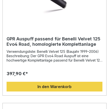
GPR Auspuff passend für Benelli Velvet 125
Evo4 Road, homologierte Komplettanlage
Verwendungsliste: Benelli Velvet 125 (Baujahr 1999–2006)
Beschreibung: Der GPR Evo4 Road Auspuff ist eine
hochwertige Komplettanlage passend für Benelli Velvet 125
(1999–2006). Diese Anlage kombiniert leistungsoptimierte
Technik mit italienischem Design und sorgt für eine
397,90 €*
verbesserte Performance sowie einen sportlich-sonoren
Sound. Durch die langjährige Erfahrung von GPR in der
Motorrad-Weltmeisterschaft profitieren Sie von einer
In den Warenkorb
verbesserten Drehmoment- und Leistungsentfaltung sowie
einer deutlichen Gewichtsreduzierung im Vergleich zur
Serienanlage. Zusätzlich überzeugt der Auspuff mit einer
hervorragenden Verarbeitungsqualität und einem
attraktiven Preis-Leistungs-Verhältnis. Dank der Plug-and-
Play-Montage lässt sich das System einfach anbringen. GPR