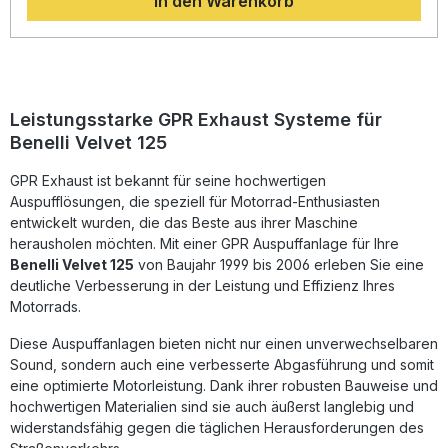
In den Warenkorb
Handling verbessert und das Fahrvergnügen steigert.Sie
profitieren zusätzlich von einem sportlich-markanten
Sound, der durch den herausnehmbaren dB-Killer
individuell anpassbar ist. Die Anlage ist EU-homologiert und
darf somit im Straßenverkehr verwendet werden. Alle GPR-
Produkte sind nach DIN zertifiziert und werden vollständig
in Italien gefertigt, wodurch eine gleichbleibend hohe
Leistungsstarke GPR Exhaust Systeme für
Qualität gewährleistet ist.Für die Installation gilt: Die GPR
Benelli Velvet 125
Auspuffsysteme sind Plug-&-Play-lösungen. Eine Montage
in einer Fachwerkstatt wird dennoch empfohlen, um die
GPR Exhaust ist bekannt für seine hochwertigen
optimale Funktion und Passgenauigkeit sicherzustellen. EU-
homologierte Komplettanlage mit herausnehmbarem dB-
Auspufflösungen, die speziell für Motorrad-Enthusiasten
Killer Spürbare Leistungs- und Drehmomentsteigerung
entwickelt wurden, die das Beste aus ihrer Maschine
Deutliche Gewichtseinsparung gegenüber der
herausholen möchten. Mit einer GPR Auspuffanlage für Ihre
Serienanlage Hergestellt in Italien nach DIN-Normen Plug-
Benelli Velvet 125
von Baujahr 1999 bis 2006 erleben Sie eine
&-Play-Montage, empfohlen in Fachwerkstatt Lieferumfang:
deutliche Verbesserung in der Leistung und Effizienz Ihres
GPR Evo4 Road Auspuffanlage (Full System) Alle
Motorrads.
fahrzeugspezifischen Halterungen Montagezubehör
Herausnehmbarer dB-Killer Homologationsunterlagen
Diese Auspuffanlagen bieten nicht nur einen unverwechselbaren
Sound, sondern auch eine verbesserte Abgasführung und somit
eine optimierte Motorleistung. Dank ihrer robusten Bauweise und
hochwertigen Materialien sind sie auch äußerst langlebig und
widerstandsfähig gegen die täglichen Herausforderungen des