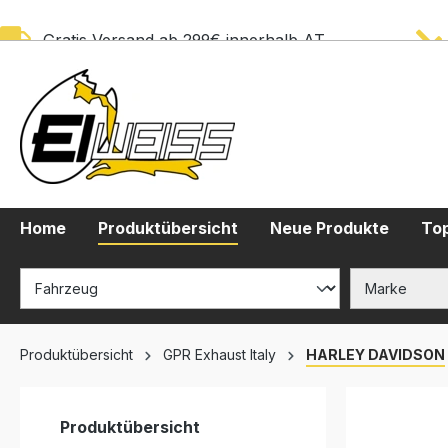
springen
Zur Hauptnavigation springen
Gratis Versand ab 299€ innerhalb AT
Home
Produktübersicht
Neue Produkte
Top
Produktübersicht
GPR Exhaust Italy
HARLEY DAVIDSON
Produktübersicht