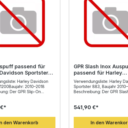
spuff passend für
GPR Slash Inox Auspu
 Davidson Sportster
passend für Harley
10-2018, Slash Inox,
Davidson Sportster 
gsliste: Harley Davidson
Verwendungsliste: Harley D
mologiert Slip-On
2010-2018
 1200Baujahr: 2010–2018
Sportster 883, Baujahr 2010
ve db-Killer
ung: Der GPR Slip-On
Beschreibung: Der GPR Slas
assend für Harley Davidson
Auspuff passend für Harley 
 1200 (2010–2018) überzeugt
Sportster 883 2010–2018 üb
 €*
541,90 €*
rtliches Design, präzise
durch italienisches Design,
 und erstklassige
hochwertige Verarbeitung u
ce. Die Anlage wurde auf
dynamisches Klangbild. Gefer
In den Warenkorb
In den Warenko
 langjährigen Erfahrung von
robustem Edelstahl bietet die
r Motorrad-Weltmeisterschaft
on Endschalldämpfer nicht n