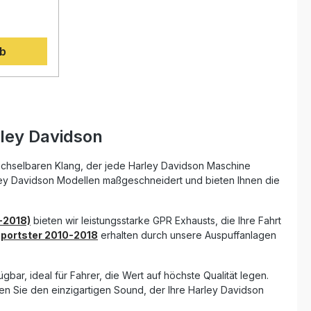
e
Herausnehmbare db Killer und
2
talien
Verbindungsrohre
gn mit
Fahrzeugspezifische Halterungen und
twickelt
Zubehör Montageanleitung
gen
rb
 dieser
ungen
,
und einem
t im
 Das
ktes
ley Davidson
nierenden
e
db-Killern
echselbaren Klang, der jede Harley Davidson Maschine
gelassenen
rley Davidson Modellen maßgeschneidert und bieten Ihnen die
portlichen
Dank der
rm lässt
-2018)
bieten wir leistungsstarke GPR Exhausts, die Ihre Fahrt
rt in
portster 2010-2018
erhalten durch unsere Auspuffanlagen
ren. Alle
rungen und
nd im
gbar, ideal für Fahrer, die Wert auf höchste Qualität legen.
tellt in
IN-
en Sie den einzigartigen Sound, der Ihre Harley Davidson
er GPR für