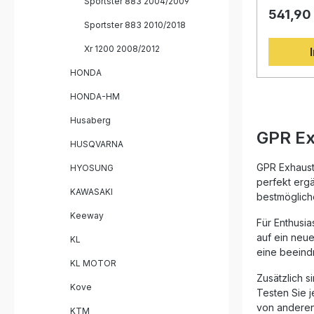
and-Play 
Davidson 
Sportster 883 2004/2009
fahrzeug
541,90
2004–200
Sportster 883 2010/2018
Deutlich l
langjähri
Lieferumfang: GPR Slip
Motorrad-
Xr 1200 2008/2012
Slash Ino
Durch das
Removable
präzise V
HONDA
Fahrzeug
Anlage ni
Steigeru
HONDA-HM
Leistung,
spürbare 
Husaberg
gegenübe
GPR Ex
Ergebnis i
HUSQVARNA
Fahrerlebn
sportlich
GPR Exhaust
HYOSUNG
Homologat
perfekt erg
genutzt 
KAWASAKI
bestmögliche
Systeme w
und sind D
Keeway
Für Enthusi
konstant 
auf ein neu
KL
Dank der
eine beeind
lässt sich
KL MOTOR
realisiere
Zusätzlich 
empfehle
Kove
in einer 
Testen Sie j
enthält a
von anderen
KTM