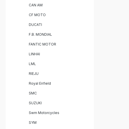
CAN AM
CF MOTO
DUCATI
F.B. MONDIAL
FANTIC MOTOR
LINHAI
LML
RIEJU
Royal Enfield
SMC
SUZUKI
Swm Motorcycles
SYM