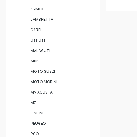
Halterung
eine schne
KYMCO
ermöglichen. Sportlicher, t
Sound mit
LAMBRETTA
Dual homo
Auspuffan
GARELLI
Optimiert
über das
Gas Gas
Hochwerti
(Inox) fü
MALAGUTI
Hergestellt
MBK
Qualität Lieferumfang: Dual
homologie
MOTO GUZZI
(Slash Inox) Herausnehmbare d
Verbindun
MOTO MORINI
Fahrzeug
Montage
MV AGUSTA
MZ
ONLINE
PEUGEOT
PGO