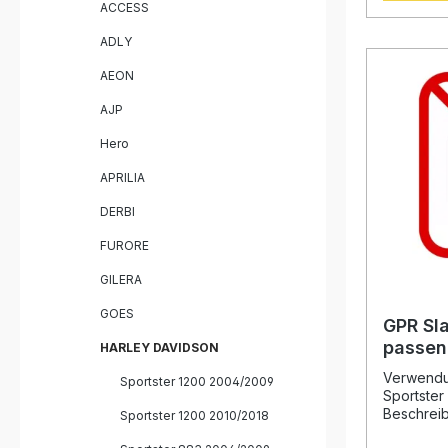
ACCESS
entwickel
Edelstahl 
ADLY
eine deut
gegenübe
AEON
profitier
kräftiger
AJP
einer ver
Das akust
Hero
den mitgel
APRILIA
kontrollie
dennoch l
DERBI
durch die
Produkte 
FURORE
werden mi
Halterung
GILERA
einfache 
Hergestell
GOES
zertifizie
GPR Sl
steht die
passen
HARLEY DAVIDSON
Qualität un
Davids
homologie
Verwendun
Sportster 1200 2004/2009
2004-
Edelstahl
Sportste
Haltbarkeit Removable db-Kille
Beschreib
Sportster 1200 2010/2018
anpassbare
On Auspuf