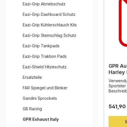
Eazi-Grip Abriebschutz
Eazi-Grip Dashboard Schutz
Eazi-Grip Kühlerschlauch Kits
Eazi-Grip Steinschlag Schutz
Eazi-Grip Tankpads
Eazi-Grip Traktion Pads
GPR Au
Eazi-Shield Hitzeschutz
Harley
Ersatzteile
1200 20
Verwendun
Dual ho
Sportster
FAR Spiegel und Blinker
inklusi
Beschreib
Auspuff p
Gandini Sprockets
Sportster
541,90
durch spo
GB Racing
Fertigung
Performan
GPR Exhaust Italy
Basis der
GPR in de