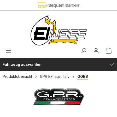
Premium Marken
Bequem zahlen
alt springen
Fahrzeug auswählen
Produktübersicht
GPR Exhaust Italy
GOES