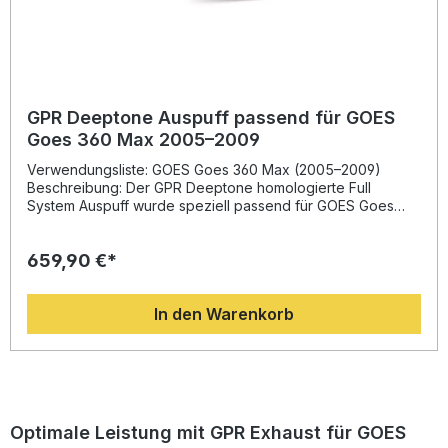
GPR Deeptone Auspuff passend für GOES
Goes 360 Max 2005–2009
Verwendungsliste: GOES Goes 360 Max (2005–2009)
Beschreibung: Der GPR Deeptone homologierte Full
System Auspuff wurde speziell passend für GOES Goes
360 Max (Baujahr 2005–2009) entwickelt. Das System
stammt aus der langjährigen Erfahrung von GPR in der
659,90 €*
Motorrad-Weltmeisterschaft und überzeugt durch eine
Kombination aus innovativem Design, Gewichtsersparnis
und einer deutlichen Leistungssteigerung. Diese
In den Warenkorb
Auspuffanlage verbessert nicht nur das Ansprechverhalten
und das Drehmoment Ihres ATV, sondern sorgt auch für
einen markanten, sportlichen Sound – dank integriertem,
herausnehmbarem db Killer. Durch das reduzierte Gewicht
im Vergleich zur Serienanlage wird zusätzlich die
Fahrdynamik optimiert. Gefertigt in Italien, mit DIN-
zertifizierter Qualität und auf höchste Langlebigkeit
Optimale Leistung mit GPR Exhaust für GOES
ausgelegt. Die Montage erfolgt nach dem Plug-and-Play-