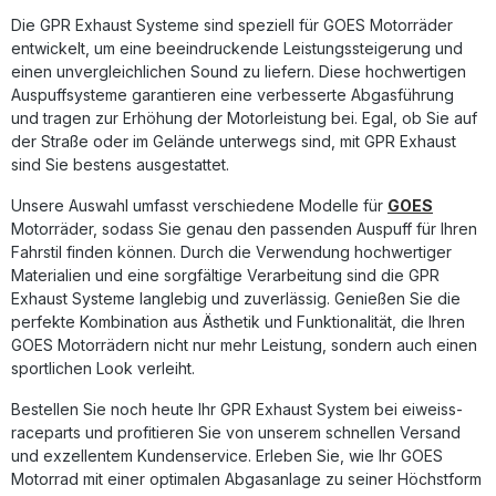
Prinzip, eine Installation in einer Fachwerkstatt wird jedoch
Die GPR Exhaust Systeme sind speziell für GOES Motorräder
empfohlen, um optimale Ergebnisse zu erzielen.
entwickelt, um eine beeindruckende Leistungssteigerung und
Homologierte Full System Auspuffanlage mit
herausnehmbarem db Killer Verbesserter Durchzug und
einen unvergleichlichen Sound zu liefern. Diese hochwertigen
gesteigerte Leistung Deutliche Gewichtsreduktion
Auspuffsysteme garantieren eine verbesserte Abgasführung
gegenüber der Serienanlage Sportlicher, tiefer Sound für
und tragen zur Erhöhung der Motorleistung bei. Egal, ob Sie auf
ein unverwechselbares Fahrerlebnis Hergestellt in Italien –
der Straße oder im Gelände unterwegs sind, mit GPR Exhaust
hohe Qualitätsstandards durch DIN-Zertifizierung
sind Sie bestens ausgestattet.
Lieferumfang: GPR Deeptone Full System Auspuffanlage
Herausnehmbarer db Killer Fahrzeugspezifische
Unsere Auswahl umfasst verschiedene Modelle für
GOES
Halterungen Montagezubehör
Motorräder, sodass Sie genau den passenden Auspuff für Ihren
Fahrstil finden können. Durch die Verwendung hochwertiger
Materialien und eine sorgfältige Verarbeitung sind die GPR
Exhaust Systeme langlebig und zuverlässig. Genießen Sie die
perfekte Kombination aus Ästhetik und Funktionalität, die Ihren
GOES Motorrädern nicht nur mehr Leistung, sondern auch einen
sportlichen Look verleiht.
Bestellen Sie noch heute Ihr GPR Exhaust System bei eiweiss-
raceparts und profitieren Sie von unserem schnellen Versand
und exzellentem Kundenservice. Erleben Sie, wie Ihr GOES
Motorrad mit einer optimalen Abgasanlage zu seiner Höchstform