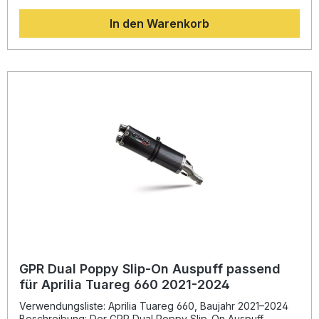
deutliche Gewichtsreduktion im Vergleich zum
In den Warenkorb
Seriensystem. Das Ergebnis ist ein sportlicheres
Fahrerlebnis mit verbessertem Sound, der durch den
abnehmbaren dB-Killer individuell angepasst werden kann.
Der Auspuff ist homologiert und bietet somit legale
Performance-Optimierung für den Straßenverkehr. GPR
fertigt nach DIN-Zertifizierung und garantiert nachhaltige,
gleichbleibend hohe Qualität. Hergestellt in Italien. Die
Montage erfolgt Plug & Play – für den Einbau wird dennoch
empfohlen, eine Fachwerkstatt zu beauftragen. Entwickelt
auf Basis der GPR-Rennerfahrung – maximale Performance
und Langlebigkeit Deutliche Gewichtseinsparung und
Leistungssteigerung gegenüber der Serie Homologierter
Slip-On Auspuff mit abnehmbarem dB-Killer Sportlich-
aggressiver Sound und modernes Nero-Design Plug & Play
Montage – alle fahrzeugspezifischen Halterungen
enthalten Lieferumfang: GPR Furore Evo4 Nero Slip-On
Auspuff Verbindungsrohr (Link Pipe) Abnehmbarer dB-Killer
Fahrzeugspezifische Halterungen Montagematerial
GPR Dual Poppy Slip-On Auspuff passend
für Aprilia Tuareg 660 2021-2024
Verwendungsliste: Aprilia Tuareg 660, Baujahr 2021–2024
Beschreibung: Der GPR Dual Poppy Slip-On Auspuff