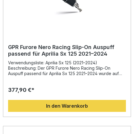
GPR Furore Nero Racing Slip-On Auspuff
passend für Aprilia Sx 125 2021–2024
Verwendungsliste: Aprilia Sx 125 (2021–2024)
Beschreibung: Der GPR Furore Nero Racing Slip-On
Auspuff passend für Aprilia Sx 125 2021–2024 wurde auf
Basis der langjährigen Erfahrung von GPR in der Motorrad-
Weltmeisterschaft entwickelt. Dank seines innovativen
377,90 €*
Designs bietet er eine deutliche Leistungssteigerung sowie
eine spürbare Erhöhung des Drehmoments. Durch die
Leichtbauweise reduziert sich das Gewicht im Vergleich zur
In den Warenkorb
Serienanlage signifikant. Das Ergebnis ist ein sportlicherer
Look, ein kerniger Rennsound und ein präziseres
Ansprechverhalten des Motors.Die Fertigung nach DIN-
Zertifizierung in Italien gewährleistet konstant hohe Qualität
und Zuverlässigkeit. Der Auspuff ist als racing slip-on
System ausgelegt und wird inklusive Verbindungsrohr und