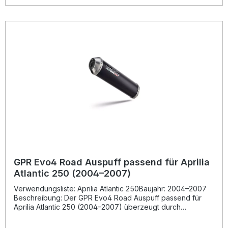
und unterstreicht den sportlichen Look Ihres Rollers. Dank
Plug-&-Play-Montagekonzept ist die Installation einfach und
passgenau. Der Hersteller ist DIN-zertifiziert und garantiert
gleichbleibend hohe Qualität – gefertigt in Italien. Es wird
empfohlen, die Montage in einer Fachwerkstatt
durchführen zu lassen. Homologierter Endschalldämpfer mit
herausnehmbarem db-Killer Deutliche Leistungssteigerung
und Gewichtseinsparung gegenüber der Serie Sportlicher
Sound für optimales Fahrgefühl Hergestellt in Italien – hohe
Verarbeitungsqualität Einfache Plug-and-Play-Montage mit
allen benötigten Halterungen Lieferumfang: GPR Evo4
Road Schalldämpfer Entfernbarer db-Killer
Verbindungsrohr (Link Pipe) Katalysator
Fahrzeugspezifische Halterungen & Montagematerial
GPR Evo4 Road Auspuff passend für Aprilia
Atlantic 250 (2004–2007)
Verwendungsliste: Aprilia Atlantic 250Baujahr: 2004–2007
Beschreibung: Der GPR Evo4 Road Auspuff passend für
Aprilia Atlantic 250 (2004–2007) überzeugt durch
sportliches Design, verbessertes Drehmoment und
spürbare Leistungssteigerung. Entwickelt auf Basis der