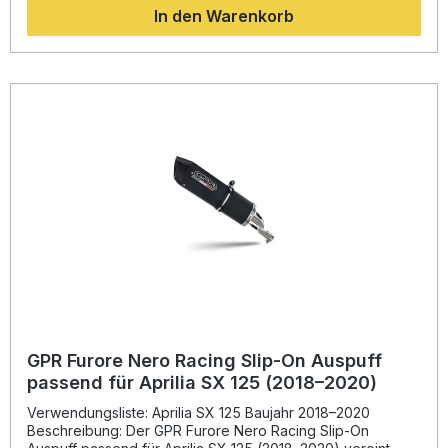
In den Warenkorb
Zusätzlich profitieren Sie von einem intensiveren,
sportlicheren Sound, der das Fahrerlebnis akustisch
aufwertet.Dank der Plug-and-Play-Montage lässt sich der
Auspuff mit den beiliegenden fahrzeugspezifischen
Halterungen und dem Zubehör unkompliziert installieren.
Für ein optimales Ergebnis wird die Montage in einer
Fachwerkstatt empfohlen. Der Hersteller ist DIN-zertifiziert
und gewährleistet somit eine konstant hohe Qualität seiner
in Italien gefertigten Produkte. Verbessertes Drehmoment
und gesteigerte Motorleistung Spürbare Gewichtsersparnis
im Vergleich zur Serienanlage Sportlicher, kerniger Sound
dank herausnehmbarem dB-Killer Robuste Konstruktion und
edles Albus Ceramic Finish Plug-and-Play-Montage mit
fahrzeugspezifischem Zubehör Lieferumfang: GPR Albus
Ceramic Racing Slip-On Auspuffanlage Link Pipe
(Verbindungsrohr) Herausnehmbarer dB-Killer
Fahrzeugspezifische Halterungen Montagezubehör
GPR Furore Nero Racing Slip-On Auspuff
passend für Aprilia SX 125 (2018–2020)
Verwendungsliste: Aprilia SX 125 Baujahr 2018–2020
Beschreibung: Der GPR Furore Nero Racing Slip-On