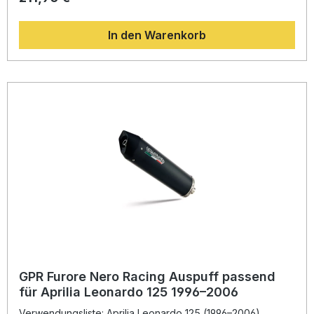
Rennsporterfahrung des Herstellers GPR und überzeugt mit
einem sportlich-aggressiven Klangbild, das das
In den Warenkorb
Fahrerlebnis intensiviert. Das moderne Design fügt sich
perfekt in die Linienführung des Motorrads ein und sorgt
für eine dynamische Optik. Alle GPR Produkte werden in
Italien hergestellt und erfüllen höchste Qualitätsstandards.
Die Montage erfolgt Plug & Play, eine Installation in einer
Fachwerkstatt wird empfohlen, um optimale
Passgenauigkeit und Performance zu gewährleisten. Durch
die sorgfältige Verarbeitung und die präzisen Passformen
profitieren Sie von einer langlebigen, passgenauen Lösung
zur Leistungsoptimierung Ihres Motorrads. Spürbare
Leistungs- und Drehmomentsteigerung Sportlicher,
kraftvoller Sound Deutlich geringeres Gewicht als die
Serienanlage Plug & Play – einfache Montage Made in Italy
– hohe Qualitätsstandards Lieferumfang: GPR Exhaust
Decatalizzatore / Decat Pipe Fahrzeugspezifische
Halterungen Montagezubehör
GPR Furore Nero Racing Auspuff passend
für Aprilia Leonardo 125 1996–2006
Verwendungsliste: Aprilia Leonardo 125 (1996–2006)