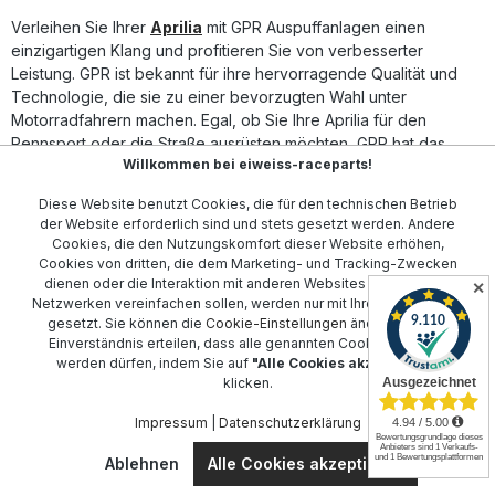
Verarbeitungsqualität. Die Montage erfolgt nach dem Plug-
and-Play-Prinzip – für optimale Ergebnisse wird die
Verleihen Sie Ihrer
Aprilia
mit GPR Auspuffanlagen einen
Installation in einer Fachwerkstatt empfohlen.
einzigartigen Klang und profitieren Sie von verbesserter
Komplettauspuffanlage mit entnehmbarem db Killer
Leistung. GPR ist bekannt für ihre hervorragende Qualität und
Homologiert und weltweit zugelassen (je nach
Technologie, die sie zu einer bevorzugten Wahl unter
Gesetzgebung) Deutliche Leistungs- und
Motorradfahrern machen. Egal, ob Sie Ihre Aprilia für den
Drehmomentsteigerung Gefertigt in Italien nach DIN-
Qualitätsstandard Sportlicher Sound und reduziertes
Rennsport oder die Straße ausrüsten möchten, GPR hat das
Gewicht Lieferumfang: GPR Evo4 Road Full System
Willkommen bei eiweiss-raceparts!
passende Auspuffsystem für Sie.
Auspuffanlage Entnehmbarer db Killer Fahrzeugspezifische
Halterungen Montagezubehör
Diese Website benutzt Cookies, die für den technischen Betrieb
Unsere Auswahl an GPR Auspuffanlagen deckt ein breites
der Website erforderlich sind und stets gesetzt werden. Andere
Spektrum an Aprilia Modellen ab. Wählen Sie aus verschiedenen
Cookies, die den Nutzungskomfort dieser Website erhöhen,
Designs und Materialien, um die optimale Abgasanlage für Ihre
Cookies von dritten, die dem Marketing- und Tracking-Zwecken
Bedürfnisse zu finden. Die Passgenauigkeit und einfache
dienen oder die Interaktion mit anderen Websites und sozialen
✕
Installation machen GPR zur idealen Lösung für jeden
Netzwerken vereinfachen sollen, werden nur mit Ihrer Zustimmung
Motorradliebhaber. Erleben Sie die Kombination aus
gesetzt. Sie können die
Cookie-Einstellungen
ändern oder Ihr
Einverständnis erteilen, dass alle genannten Cookies gesetzt
hervorragender Klangqualität, optimierter Performance und
werden dürfen, indem Sie auf
"Alle Cookies akzeptieren"
stilvollem Design, die GPR Auspuffanlagen auszeichnet.
klicken.
Impressum
|
Datenschutzerklärung
Kontakt
Ablehnen
Alle Cookies akzeptieren