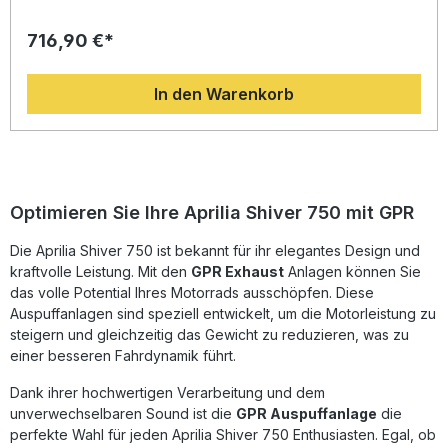
durch sportliches Design, präzise Verarbeitung und
optimierte Leistungsentfaltung. Entwickelt auf Basis
716,90 €*
langjähriger Erfahrung in der Motorrad-Weltmeisterschaft
bietet dieser Auspuff eine deutliche Gewichtsreduktion
gegenüber der Serienanlage sowie eine spürbare
In den Warenkorb
Steigerung von Drehmoment und Leistung. Das Ergebnis ist
ein dynamischeres Fahrverhalten und ein unverwechselbar
kerniger Sound, der jedes Fahrerlebnis intensiviert.Dank
der Plug-and-Play-Bauweise lässt sich die Anlage
unkompliziert montieren. Der Hersteller ist DIN-zertifiziert
und garantiert konstant hohe Qualität und Langlebigkeit der
Materialien. Gefertigt in Italien, steht der GPR Furore Nero
Optimieren Sie Ihre Aprilia Shiver 750 mit GPR
Auspuff für höchste Ansprüche im Bereich Motorrad-
Tuning. Sportlicher Dual Slip-On Auspuff mit markantem
Die Aprilia Shiver 750 ist bekannt für ihr elegantes Design und
Sound Deutliche Gewichtseinsparung gegenüber der
kraftvolle Leistung. Mit den
GPR Exhaust
Anlagen können Sie
Serienanlage Optimierte Leistung und Drehmoment Plug-
and-Play-Montage, einfache Installation DIN-zertifizierte
das volle Potential Ihres Motorrads ausschöpfen. Diese
Fertigung – Made in Italy Lieferumfang: Dual Racing Slip-On
Auspuffanlagen sind speziell entwickelt, um die Motorleistung zu
Auspuffanlage inklusive Verbindungsrohre
steigern und gleichzeitig das Gewicht zu reduzieren, was zu
Fahrzeugspezifische Halterungen Montagezubehör
einer besseren Fahrdynamik führt.
Montageempfehlung
Dank ihrer hochwertigen Verarbeitung und dem
unverwechselbaren Sound ist die
GPR Auspuffanlage
die
perfekte Wahl für jeden Aprilia Shiver 750 Enthusiasten. Egal, ob