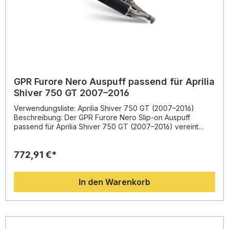
GPR Furore Nero Auspuff passend für Aprilia
Shiver 750 GT 2007–2016
Verwendungsliste: Aprilia Shiver 750 GT (2007–2016)
Beschreibung: Der GPR Furore Nero Slip-on Auspuff
passend für Aprilia Shiver 750 GT (2007–2016) vereint
italienisches Design, hochwertige Verarbeitung und
sportliche Performance. Entwickelt auf Basis der
772,91 €*
langjährigen Erfahrung von GPR in der Motorrad-
Weltmeisterschaft, bietet dieser Auspuff ein deutlich
gesteigertes Drehmoment sowie eine spürbare
In den Warenkorb
Leistungsoptimierung gegenüber der Serienanlage. Durch
die Gewichtsersparnis und den markanten tiefen Sound
entsteht ein dynamisches Fahrerlebnis, das sowohl auf der
Straße als auch auf der Rennstrecke begeistert.Die Anlage
ist dual homologiert und somit legal im Straßenverkehr
nutzbar. Dank des Plug-and-Play-Prinzips ist die Montage