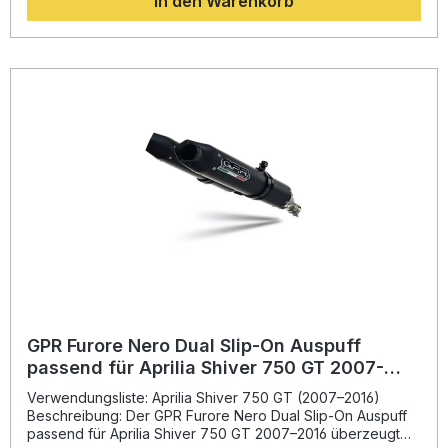
In den Warenkorb
System liefert eine spürbare Erhöhung von Drehmoment
und Leistung, während Sie durch die hochwertige
Edelstahlkonstruktion ein deutlich reduziertes Gewicht
gegenüber der Serienanlage erhalten. Zusätzlich sorgt der
Deeptone Sound für ein einzigartiges akustisches Erlebnis,
das Ihre Fahrfreude noch steigert. GPR Produkte sind DIN-
zertifiziert, was eine konstant hohe Qualität sicherstellt. Die
Montage erfolgt nach dem Plug-and-Play-Prinzip und kann
einfach in einer Fachwerkstatt durchgeführt werden. Alle
fahrzeugspezifischen Halterungen und notwendigen
Zubehörteile sind im Lieferumfang enthalten. Spürbare
Leistungs- und Drehmomentsteigerung Sportlicher
Deeptone-Sound für intensives Fahrerlebnis Hochwertiger
Edelstahl (Inox) mit geringem Gewicht Plug-and-Play-
Montage – passgenau und montagefreundlich Italienisches
Design und DIN-zertifizierte Qualität Lieferumfang: Dual
Racing Slip-On Auspuffanlage inklusive Verbindungsrohre
Alle fahrzeugspezifischen Halterungen Montagezubehör
GPR Furore Nero Dual Slip-On Auspuff
passend für Aprilia Shiver 750 GT 2007-
2016
Verwendungsliste: Aprilia Shiver 750 GT (2007–2016)
Beschreibung: Der GPR Furore Nero Dual Slip-On Auspuff
passend für Aprilia Shiver 750 GT 2007–2016 überzeugt