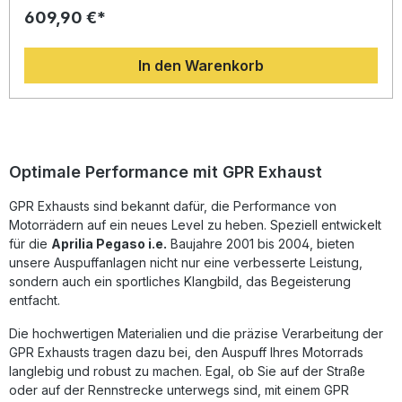
Erfahrung aus der Motorrad-Weltmeisterschaft, überzeugt
609,90 €*
dieser Slip-on-Endschalldämpfer durch sein innovatives
Design, eine spürbare Leistungssteigerung und ein deutlich
reduziertes Gewicht im Vergleich zur Serienanlage. Die
In den Warenkorb
Edelstahlkonstruktion sorgt nicht nur für Langlebigkeit,
sondern auch für eine erstklassige Optik.Dank der dual
homologated Ausführung ist der Auspuff
straßenzugelassen und verfügt über herausnehmbare dB-
Killer sowie passende Verbindungsrohre. Sie profitieren
von einem intensiveren, aber keineswegs aufdringlichen
Sound, der das Fahrerlebnis deutlich aufwertet. Der
Optimale Performance mit GPR Exhaust
Hersteller ist DIN-zertifiziert und gewährleistet eine
gleichbleibend hohe Qualität „Made in Italy“. Für eine
GPR Exhausts sind bekannt dafür, die Performance von
optimale Passgenauigkeit sind alle fahrzeugspezifischen
Motorrädern auf ein neues Level zu heben. Speziell entwickelt
Halterungen im Lieferumfang enthalten. Die Montage
erfolgt Plug & Play – für beste Ergebnisse wird jedoch die
für die
Aprilia Pegaso i.e.
Baujahre 2001 bis 2004, bieten
Installation in einer Fachwerkstatt empfohlen. Sportlicher
unsere Auspuffanlagen nicht nur eine verbesserte Leistung,
Edelstahl-Slip-on mit dualer Straßenzulassung Spürbare
sondern auch ein sportliches Klangbild, das Begeisterung
Verbesserung von Drehmoment und Leistung Deutliche
entfacht.
Gewichtsreduktion gegenüber der Serienanlage Inklusive
dB-Killer und Anschlussrohren Made in Italy – hochwertige
Die hochwertigen Materialien und die präzise Verarbeitung der
Verarbeitung und DIN-zertifizierte Qualität Lieferumfang:
GPR Exhausts tragen dazu bei, den Auspuff Ihres Motorrads
GPR Furore-X Inox Slip-on Auspuffanlage
langlebig und robust zu machen. Egal, ob Sie auf der Straße
Fahrzeugspezifische Halterungen Verbindungsrohre
Entfernbare dB-Killer Montagematerial
oder auf der Rennstrecke unterwegs sind, mit einem GPR