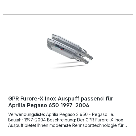
basierend auf jahrzehntelanger Erfahrung im
professionellen Motorsport. Der Hersteller ist DIN-
zertifiziert und steht somit für konstant hohe Qualität „Made
in Italy“. Die Montage ist im Plug-and-Play-Verfahren
möglich, dennoch wird der Einbau durch eine
Fachwerkstatt empfohlen. Der Geräuschpegel kann durch
die entnehmbaren db-Killer individuell angepasst
werden.Dank der Dual-Homologation erhalten Sie eine
straßenzugelassene Lösung, die perfekte Balance
zwischen Leistung, Design und Alltagstauglichkeit bietet.
Dual-Homologation – legal im Straßenverkehr Hochwertige
Fertigung aus Italien Deutlich verbesserter Sound und
Performance Leichte Bauweise für Gewichtsersparnis
Einfache Plug-and-Play-Montage Lieferumfang: GPR Trioval
Slip-on Auspuffanlage Entnehmbare db-Killer
Verbindungsrohre (Link Pipes) Fahrzeugspezifische
Halterungen Montagezubehör
GPR Furore-X Inox Auspuff passend für
Aprilia Pegaso 650 1997–2004
Verwendungsliste: Aprilia Pegaso 3 650 - Pegaso i.e.
Baujahr 1997–2004 Beschreibung: Der GPR Furore-X Inox
Auspuff bietet Ihnen modernste Rennsporttechnologie für
den Straßenverkehr. Entwickelt auf Basis der langjährigen