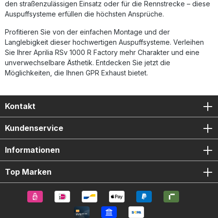
den straßenzulässigen Einsatz oder für die Rennstrecke – diese
Auspuffanlage (Dual homologated) 2x Herausnehmbare
db-Killer 1x Satz Verbindungsrohre (Link Pipes)
Auspuffsysteme erfüllen die höchsten Ansprüche.
Fahrzeugspezifische Halterungen und Montagematerial
Montageanleitung
Profitieren Sie von der einfachen Montage und der
Langlebigkeit dieser hochwertigen Auspuffsysteme. Verleihen
Sie Ihrer Aprilia RSv 1000 R Factory mehr Charakter und eine
unverwechselbare Ästhetik. Entdecken Sie jetzt die
Möglichkeiten, die Ihnen GPR Exhaust bietet.
Kontakt
Kundenservice
Informationen
Top Marken