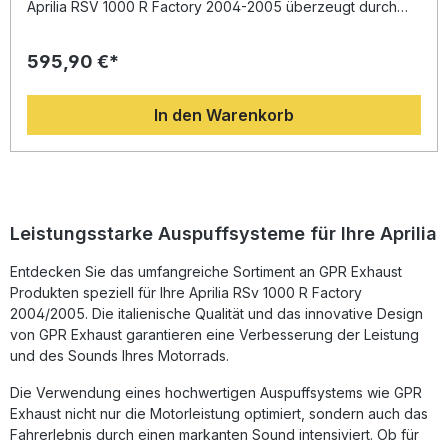
Aprilia RSV 1000 R Factory 2004-2005 überzeugt durch
sein sportliches Design, geringes Gewicht und eine
beeindruckende Leistungssteigerung. Die Entwicklung
595,90 €*
stammt aus der langjährigen Erfahrung von GPR in der
Motorrad-Weltmeisterschaft. Das Ergebnis ist ein
Auspuffsystem, das nicht nur optisch überzeugt, sondern
In den Warenkorb
auch Drehmoment und Leistung erhöht – für ein
dynamischeres Fahrerlebnis. Zusätzlich profitieren Sie von
einer deutlichen Gewichtseinsparung im Vergleich zur
Serienanlage und einer hörbar verbesserten Soundkulisse,
die das Fahrerlebnis intensiviert. Dank der internationalen
Dual-Homologation ist die Anlage straßenzugelassen. Der
db-Killer ist herausnehmbar, sodass Sie den Klang
Leistungsstarke Auspuffsysteme für Ihre Aprilia
individuell anpassen können. GPR Produkte werden in
Italien gefertigt und unter Einhaltung höchster
Entdecken Sie das umfangreiche Sortiment an GPR Exhaust
Qualitätsstandards (DIN-zertifiziert) hergestellt. Die
Produkten speziell für Ihre Aprilia RSv 1000 R Factory
Montage erfolgt nach dem Plug-and-Play-Prinzip, eine
Installation durch eine Fachwerkstatt wird empfohlen, um
2004/2005. Die italienische Qualität und das innovative Design
die optimale Passform und Funktion sicherzustellen. Dual
von GPR Exhaust garantieren eine Verbesserung der Leistung
homologierter Slip-on Auspuff mit herausnehmbaren db-
und des Sounds Ihres Motorrads.
Killern Leistungs- und Drehmomentsteigerung bei
sportlichem Klang Leichtbauweise für verbesserte
Die Verwendung eines hochwertigen Auspuffsystems wie GPR
Gewichtsverteilung Italienisches Design und hohe
Exhaust nicht nur die Motorleistung optimiert, sondern auch das
Fertigungsqualität Plug-and-Play Montage, empfohlen
Fahrerlebnis durch einen markanten Sound intensiviert. Ob für
durch Fachwerkstatt Lieferumfang: 1x GPR Trioval Slip-on