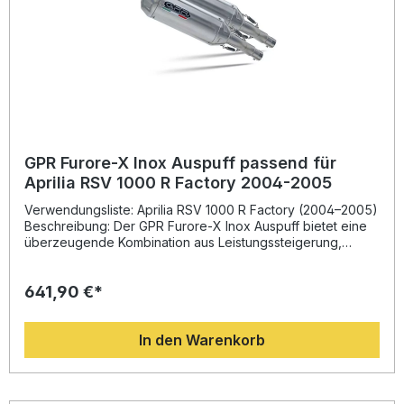
GPR Furore-X Inox Auspuff passend für
Aprilia RSV 1000 R Factory 2004-2005
Verwendungsliste: Aprilia RSV 1000 R Factory (2004–2005)
Beschreibung: Der GPR Furore-X Inox Auspuff bietet eine
überzeugende Kombination aus Leistungssteigerung,
sportlichem Design und straßenzugelassener Technologie.
Entwickelt auf Basis der langjährigen Erfahrung von GPR in
641,90 €*
der Motorrad-Weltmeisterschaft, sorgt dieser Slip-on
Auspuff für ein deutlich verbessertes Ansprechverhalten,
höheren Drehmomentverlauf und eine spürbare
In den Warenkorb
Gewichtsersparnis gegenüber der Serienanlage. Das
moderne Edelstahlgehäuse sorgt für eine langlebige
Struktur und einen markanten Look.Dieser Auspuff ist dual
homologiert und besitzt herausnehmbare dB-Killer sowie