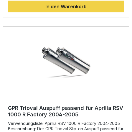
Gleichzeitig wird das Fahrzeuggewicht im Vergleich zur
In den Warenkorb
Serienanlage erheblich reduziert. Sie profitieren von einem
satten, sportlichen Klang und einer präzisen Passform. Die
Anlage wird nach hohen Qualitätsstandards in Italien
gefertigt und ist dual homologiert (zugelassen für den
Straßenverkehr). Dank des Plug-and-Play-Designs ist die
Montage unkompliziert, wird aber in einer Fachwerkstatt
empfohlen. Sportlicher, tiefer Sound mit herausnehmbarem
DB-Killer Gewichtsersparnis gegenüber der Serienanlage
Dual-homologiert für den legalen Straßenbetrieb Plug-and-
Play Montage ohne zusätzliche Anpassungen Hergestellt in
Italien – hohe Fertigungsqualität Lieferumfang: GPR Furore
Nero Slip-on Auspuff Herausnehmbare DB-Killer
Verbindungsrohre Fahrzeugspezifische Halterungen und
Zubehör
GPR Trioval Auspuff passend für Aprilia RSV
1000 R Factory 2004-2005
Verwendungsliste: Aprilia RSV 1000 R Factory 2004-2005
Beschreibung: Der GPR Trioval Slip-on Auspuff passend für