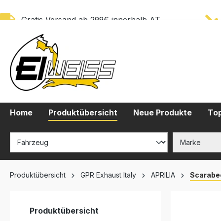
springen
Zur Hauptnavigation springen
Gratis Versand ab 299€ innerhalb AT
Home
Produktübersicht
Neue Produkte
Top
Produktübersicht
GPR Exhaust Italy
APRILIA
Scarabeo
Produktübersicht