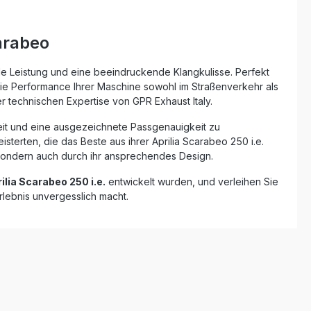
st ein
rte
verer
arabeo
ay-
ge einfach
, die
e Leistung und eine beeindruckende Klangkulisse. Perfekt
rkstatt
die Performance Ihrer Maschine sowohl im Straßenverkehr als
uspuff ist
r technischen Expertise von GPR Exhaust Italy.
im
Die
keit und eine ausgezeichnete Passgenauigkeit zu
ter DIN-
erten, die das Beste aus ihrer Aprilia Scarabeo 250 i.e.
ards, was
, sondern auch durch ihr ansprechendes Design.
eistet.
ilia Scarabeo 250 i.e.
entwickelt wurden, und verleihen Sie
hmbarem
lebnis unvergesslich macht.
n
enüber
icher
r