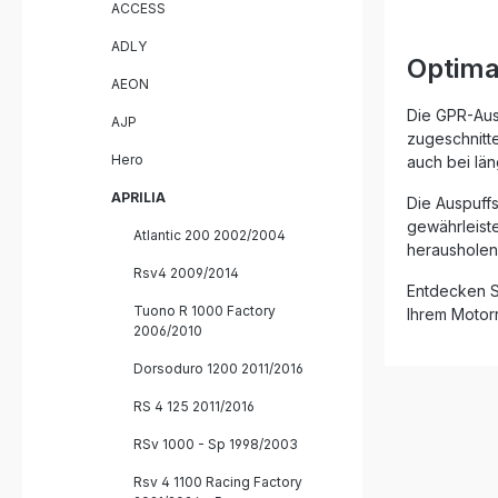
ACCESS
Serienanl
herausne
ADLY
Sie einen
Optima
gleichzei
AEON
Nutzung. 
and-Play 
Die GPR-Aus
AJP
mitgelief
zugeschnitt
montiert 
Hero
auch bei län
werden in 
unterlieg
APRILIA
Die Auspuff
Qualitäts
gewährleiste
Zertifizi
Atlantic 200 2002/2004
herausholen 
maximaler
Zuverlässi
Rsv4 2009/2014
Entdecken Si
Leistungs
Tuono R 1000 Factory
Gewichtsv
Ihrem Motor
2006/2010
Sportlich
herausne
Dorsoduro 1200 2011/2016
Homologie
enthalten) Plug-and-Play Montage
RS 4 125 2011/2016
allen ben
Hergestell
RSv 1000 - Sp 1998/2003
zertifizierter Qu
GPR Evo4
Rsv 4 1100 Racing Factory
Herausneh