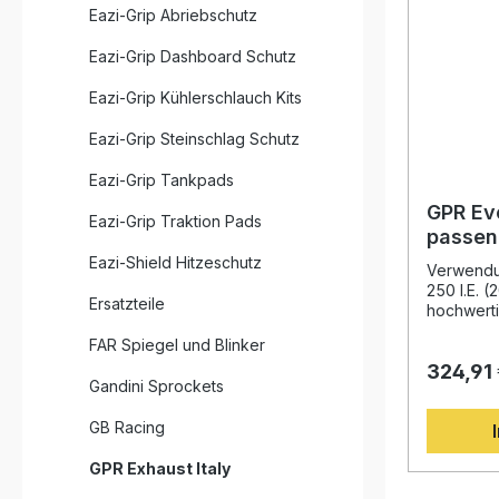
Eazi-Grip Abriebschutz
Eazi-Grip Dashboard Schutz
Eazi-Grip Kühlerschlauch Kits
Eazi-Grip Steinschlag Schutz
Eazi-Grip Tankpads
GPR Ev
Eazi-Grip Traktion Pads
passend
250 I.E
Eazi-Shield Hitzeschutz
Verwendun
250 I.E. 
Ersatzteile
hochwert
passend f
FAR Spiegel und Blinker
2006–2011
324,91
Design un
Gandini Sprockets
Entwickelt
Erfahrung
GB Racing
Weltmeist
Endschall
GPR Exhaust Italy
Leistungs
Gewichts