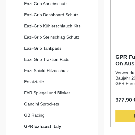
Eazi-Grip Abriebschutz
Eazi-Grip Dashboard Schutz
Eazi-Grip Kühlerschlauch Kits
Eazi-Grip Steinschlag Schutz
Eazi-Grip Tankpads
GPR Fur
Eazi-Grip Traktion Pads
On Ausp
Aprilia
Eazi-Shield Hitzeschutz
Verwendung
Baujahr 2
Ersatzteile
GPR Furor
Auspuff pa
FAR Spiegel und Blinker
(2018–202
377,90 
und techni
Gandini Sprockets
Basis der
GPR in de
GB Racing
überzeugt
deutliche
GPR Exhaust Italy
und Leist
Gewichtse