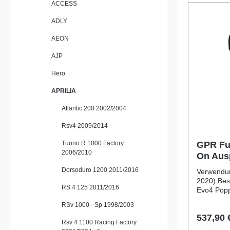
ACCESS
Serienanl
Italien ge
ADLY
beeindru
und unters
AEON
Charakter
erfolgt im
AJP
kann mit a
Halterung
Hero
unkompliz
optimalen 
APRILIA
in einer F
beachten S
Atlantic 200 2002/2004
Straßenzulass
Leistungs
Rsv4 2009/2014
gegenüber Serie Gewi
dank hoch
Tuono R 1000 Factory
GPR Fu
Sportliche
2006/2010
On Ausp
herausnehmba
Aprilia
Dorsoduro 1200 2011/2016
Play Mont
Verwendun
Halterungen Hergestellt in Ital
2020) Bes
RS 4 125 2011/2016
Qualitätsstandards 
Evo4 Popp
Furore Ne
eine idea
RSv 1000 - Sp 1998/2003
Verbindung
Design, o
537,90 
Herausneh
homologie
Rsv 4 1100 Racing Factory
Fahrzeugs
Entwickelt