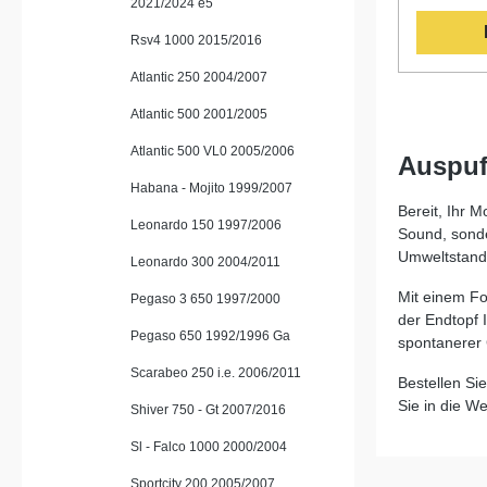
2021/2024 e5
Montagez
Erfahrung
Weltmeist
Rsv4 1000 2015/2016
System du
Gewichtse
Atlantic 250 2004/2007
Serienanla
Drehmome
Atlantic 500 2001/2005
Leistungs
dynamisch
Atlantic 500 VL0 2005/2006
Auspuf
intensiver
Habana - Mojito 1999/2007
hochwerti
Zertifizie
Bereit, Ihr 
Leonardo 150 1997/2006
hohe Qualit
Sound, sonde
erfüllt de
Umweltstanda
Leonardo 300 2004/2011
den legale
Großbrita
Mit einem Fo
Pegaso 3 650 1997/2000
Mexiko un
der Endtopf I
GPR Produ
Pegaso 650 1992/1996 Ga
spontanerer
können sc
werden – i
Scarabeo 250 i.e. 2006/2011
Bestellen Si
Fachwerkstatt. Erhöht 
Drehmoment I
Sie in die We
Shiver 750 - Gt 2007/2016
Gewichtse
Serienanlage Sportlicher, k
Sl - Falco 1000 2000/2004
Sound mit
Homologie
Sportcity 200 2005/2007