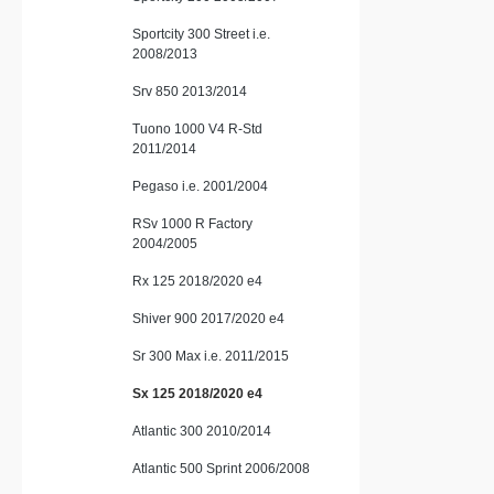
zahlreichen Lä
Sportcity 300 Street i.e.
hochwertig 
2008/2013
Lieferumfang: GPR Furore
Slip-On Auspuff Li
Srv 850 2013/2014
Katalysator Herausnehmbarer db-K
Montageh
Tuono 1000 V4 R-Std
fahrzeugs
2011/2014
Pegaso i.e. 2001/2004
RSv 1000 R Factory
2004/2005
Rx 125 2018/2020 e4
Shiver 900 2017/2020 e4
Sr 300 Max i.e. 2011/2015
Sx 125 2018/2020 e4
Atlantic 300 2010/2014
Atlantic 500 Sprint 2006/2008