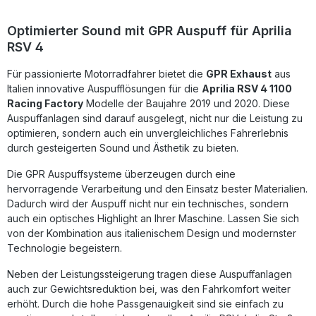
Anpassungsarbeiten. Für die Installation wird empfohlen,
eine Fachwerkstatt zu beauftragen. Sportlicher Edelstahl-
Optimierter Sound mit GPR Auspuff für Aprilia
Endschalldämpfer mit Racing-Charakter Verbessertes
RSV 4
Ansprechverhalten und optimiertes Drehmoment
Gewichtseinsparung gegenüber der Originalanlage Plug-
Für passionierte Motorradfahrer bietet die
and-Play Design für unkomplizierte Montage Hergestellt in
GPR Exhaust
aus
Italien mit DIN-zertifizierter Qualität Lieferumfang: Racing
Italien innovative Auspufflösungen für die
Aprilia RSV 4 1100
Slip-On Auspuff Furore-X Inox Verbindungsrohr (Link Pipe)
Racing Factory
Modelle der Baujahre 2019 und 2020. Diese
Fahrzeugspezifische Halterungen Montagezubehör
Auspuffanlagen sind darauf ausgelegt, nicht nur die Leistung zu
optimieren, sondern auch ein unvergleichliches Fahrerlebnis
durch gesteigerten Sound und Ästhetik zu bieten.
Die GPR Auspuffsysteme überzeugen durch eine
hervorragende Verarbeitung und den Einsatz bester Materialien.
Dadurch wird der Auspuff nicht nur ein technisches, sondern
auch ein optisches Highlight an Ihrer Maschine. Lassen Sie sich
von der Kombination aus italienischem Design und modernster
Technologie begeistern.
Neben der Leistungssteigerung tragen diese Auspuffanlagen
auch zur Gewichtsreduktion bei, was den Fahrkomfort weiter
erhöht. Durch die hohe Passgenauigkeit sind sie einfach zu