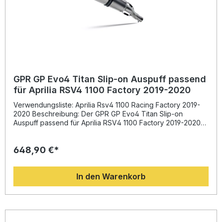
GPR GP Evo4 Titan Slip-on Auspuff passend
für Aprilia RSV4 1100 Factory 2019-2020
Verwendungsliste: Aprilia Rsv4 1100 Racing Factory 2019-
2020 Beschreibung: Der GPR GP Evo4 Titan Slip-on
Auspuff passend für Aprilia RSV4 1100 Factory 2019-2020
vereint hochwertige Verarbeitung und sportliche
Performance. Entwickelt aus der langjährigen Erfahrung
648,90 €*
von GPR in der Motorrad-Weltmeisterschaft, bietet dieser
Slip-on eine deutliche Verbesserung von Drehmoment,
Leistung und Gewicht gegenüber der Serienanlage. Das
In den Warenkorb
Resultat ist ein intensiver, sportlicher Sound und ein
dynamischeres Fahrgefühl. Der Auspuff ist homologiert und
kann dank db-Killer legal im Straßenverkehr verwendet
werden. Die Montage erfolgt mit fahrzeugspezifischen
Halterungen und ist durch das Plug-and-Play-System
besonders einfach. Die hochwertige Fertigung in Italien