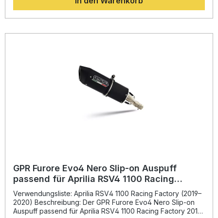
In den Warenkorb
verleihen Sie Ihrer Aprilia nicht nur eine sportlich-
aggressive Optik, sondern erzielen auch eine hörbare
Soundverbesserung. Hergestellt in Italien und nach DIN-
Standards gefertigt, steht der Auspuff für Qualität und
Langlebigkeit. Die Montage erfolgt Plug & Play – alle
fahrzeugspezifischen Halterungen und das notwendige
Zubehör sind enthalten. GPR empfiehlt die Installation durch
eine qualifizierte Fachwerkstatt, um ein optimales Ergebnis
zu gewährleisten. Verbesserung von Drehmoment und
Leistung Deutliche Gewichtseinsparung gegenüber der
Serienanlage Sportlich-aggressiver Sound für ein
intensiveres Fahrerlebnis Plug & Play Montage mit
fahrzeugspezifischen Halterungen Gefertigt in Italien nach
höchsten Qualitätsstandards Lieferumfang: GPR Furore
Nero Racing Slip-On Auspuff Verbindungsrohr (Link Pipe)
Fahrzeugspezifische Halterungen Montagezubehör
GPR Furore Evo4 Nero Slip-on Auspuff
passend für Aprilia RSV4 1100 Racing
Factory 2019-2020
Verwendungsliste: Aprilia RSV4 1100 Racing Factory (2019–
2020) Beschreibung: Der GPR Furore Evo4 Nero Slip-on
Auspuff passend für Aprilia RSV4 1100 Racing Factory 2019–